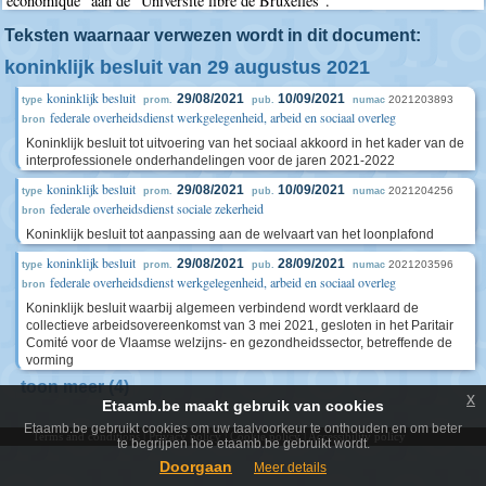
économique" aan de "Université libre de Bruxelles".
Teksten waarnaar verwezen wordt in dit document:
koninklijk besluit van 29 augustus 2021
koninklijk besluit
29/08/2021
10/09/2021
2021203893
type
prom.
pub.
numac
federale overheidsdienst werkgelegenheid, arbeid en sociaal overleg
bron
Koninklijk besluit tot uitvoering van het sociaal akkoord in het kader van de
interprofessionele onderhandelingen voor de jaren 2021-2022
koninklijk besluit
29/08/2021
10/09/2021
2021204256
type
prom.
pub.
numac
federale overheidsdienst sociale zekerheid
bron
Koninklijk besluit tot aanpassing aan de welvaart van het loonplafond
koninklijk besluit
29/08/2021
28/09/2021
2021203596
type
prom.
pub.
numac
federale overheidsdienst werkgelegenheid, arbeid en sociaal overleg
bron
Koninklijk besluit waarbij algemeen verbindend wordt verklaard de
collectieve arbeidsovereenkomst van 3 mei 2021, gesloten in het Paritair
Comité voor de Vlaamse welzijns- en gezondheidssector, betreffende de
vorming
toon meer (4)
x
Etaamb.be maakt gebruik van cookies
Etaamb.be gebruikt cookies om uw taalvoorkeur te onthouden en om beter
Terms and conditions
|
Privacy policy
|
Cookie policy
|
Accessibility policy
te begrijpen hoe etaamb.be gebruikt wordt.
Doorgaan
Meer details