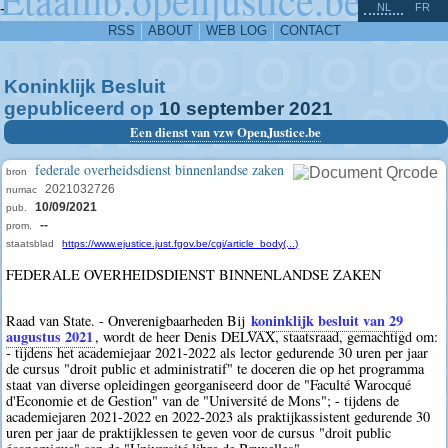
^
-
NL
FR
RSS
ABOUT
WEB LOG
CONTACT
Koninklijk Besluit
gepubliceerd op
10
september
2021
Een dienst van vzw OpenJustice.be
federale overheidsdienst binnenlandse zaken
bron
2021032726
numac
10/09/2021
pub.
--
prom.
staatsblad
https://www.ejustice.just.fgov.be/cgi/article_body(...)
FEDERALE OVERHEIDSDIENST BINNENLANDSE ZAKEN
koninklijk besluit van 29
Raad van State. - Onverenigbaarheden Bij
augustus 2021
, wordt de heer Denis DELVAX, staatsraad, gemachtigd om:
- tijdens het academiejaar 2021-2022 als lector gedurende 30 uren per jaar
de cursus "droit public et administratif" te doceren die op het programma
staat van diverse opleidingen georganiseerd door de "Faculté Warocqué
d'Economie et de Gestion" van de "Université de Mons"; - tijdens de
academiejaren 2021-2022 en 2022-2023 als praktijkassistent gedurende 30
uren per jaar de praktijklessen te geven voor de cursus "droit public