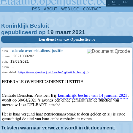
^
-
NL
FR
RSS
ABOUT
WEB LOG
CONTACT
Koninklijk Besluit
gepubliceerd op
19
maart
2021
Een dienst van vzw OpenJustice.be
federale overheidsdienst justitie
bron
2021030282
numac
19/03/2021
pub.
--
prom.
staatsblad
https://www.ejustice.just.fgov.be/cgi/article_body(...)
FEDERALE OVERHEIDSDIENST JUSTITIE
koninklijk besluit van 14 januari 2021
Centrale Diensten. Pensioen Bij
,
wordt op 30/04/2021 's avonds een einde gemaakt aan de functies van
mevrouw Lisa DELBART, attaché.
Het is haar vergund haar pensioenaanspraak te doen gelden en zij is ertoe
gemachtigd de titel van haar ambt eershalve te voeren.
Teksten waarnaar verwezen wordt in dit document: