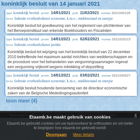
koninklijk besluit van 14 januari 2021
koninklijk besluit
14/01/2021
11/02/2021
2021040128
type
prom.
pub.
numac
federale overheidsdienst economie, k.m.o., middenstand en energie
bron
Koninklijk besluit tot goedkeuring van het reglement van plichtenleer van
het Beroepsinstituut van erkende Boekhouders en Fiscalisten
koninklijk besluit
14/01/2021
02/02/2021
2021020215
type
prom.
pub.
numac
federale overheidsdienst justitie
bron
Koninklijk besluit tot wijziging van het koninklijk besluit van 22 december
2010 betreffende het maximum aantal inrichters van weddenschappen en
de procedure voor het behandelen van vergunningsaanvragen ingeval
een vergunning vrijkomt wegens intrekking of stopzetting
koninklijk besluit
14/01/2021
03/02/2021
2021040027
type
prom.
pub.
numac
federale overheidsdienst economie, k.m.o., middenstand en energie
bron
Koninklijk besluit houdende benoeming van de directeur economische
zaken van de Belgische Mededingingsautoriteit
toon meer (4)
x
Terms and conditions
|
Privacy policy
|
Cookie policy
|
Accessibility policy
Etaamb.be maakt gebruik van cookies
Etaamb.be gebruikt cookies om uw taalvoorkeur te onthouden en om beter
te begrijpen hoe etaamb.be gebruikt wordt.
Doorgaan
Meer details