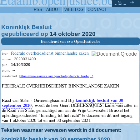
^
-
NL
FR
RSS
ABOUT
WEB LOG
CONTACT
Koninklijk Besluit
gepubliceerd op
14
oktober
2020
Een dienst van vzw OpenJustice.be
federale overheidsdienst binnenlandse zaken
bron
2020031499
numac
14/10/2020
pub.
--
prom.
staatsblad
https://www.ejustice.just.fgov.be/cgi/article_body(...)
FEDERALE OVERHEIDSDIENST BINNENLANDSE ZAKEN
koninklijk besluit van 30
Raad van State. - Onverenigbaarheid Bij
september 2020
, wordt de heer Geert DEBERSAQUES, kamervoorzitter in
de Raad van State, gemachtigd om aan de Vrije Universiteit Brussel het
opleidingsonderdeel "Inleiding tot het recht" te doceren en dit met ingang
van 1 oktober 2020 tot en met 30 september 2021.
Teksten waarnaar verwezen wordt in dit document:
koninklijk besluit van 30 september 2020