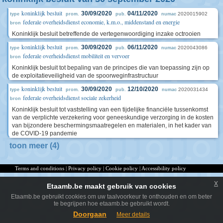
koninklijk besluit
30/09/2020
04/11/2020
2020015902
type
prom.
pub.
numac
federale overheidsdienst economie, k.m.o., middenstand en energie
bron
Koninklijk besluit betreffende de vertegenwoordiging inzake octrooien
koninklijk besluit
30/09/2020
06/11/2020
2020043086
type
prom.
pub.
numac
federale overheidsdienst mobiliteit en vervoer
bron
Koninklijk besluit tot bepaling van de principes die van toepassing zijn op
de exploitatieveiligheid van de spoorweginfrastructuur
koninklijk besluit
30/09/2020
12/10/2020
2020031434
type
prom.
pub.
numac
federale overheidsdienst sociale zekerheid
bron
Koninklijk besluit tot vaststelling van een tijdelijke financiële tussenkomst
van de verplichte verzekering voor geneeskundige verzorging in de kosten
van bijzondere beschermingsmaatregelen en materialen, in het kader van
de COVID-19 pandemie
toon meer (4)
Terms and conditions
|
Privacy policy
|
Cookie policy
|
Accessibility policy
x
Etaamb.be maakt gebruik van cookies
Etaamb.be gebruikt cookies om uw taalvoorkeur te onthouden en om beter
te begrijpen hoe etaamb.be gebruikt wordt.
Doorgaan
Meer details