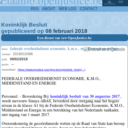
^
-
NL
FR
RSS
ABOUT
WEB LOG
CONTACT
Koninklijk Besluit
gepubliceerd op
08
februari
2018
Een dienst van vzw OpenJustice.be
federale overheidsdienst economie, k.m.o., middenstand en energie
bron
2018010386
numac
08/02/2018
pub.
--
prom.
staatsblad
https://www.ejustice.just.fgov.be/cgi/article_body(...)
FEDERALE OVERHEIDSDIENST ECONOMIE, K.M.O.,
MIDDENSTAND EN ENERGIE
koninklijk besluit van 30 augustus 2017
Personeel. - Bevordering Bij
,
wordt mevrouw Sinaya ABAS, bevorderd door overgang naar het hogere
niveau in de klasse A1 bij de Federale Overheidsdienst Economie, K.M.O.,
Middenstand en Energie in een betrekking van het Nederlands taalkader,
met ingang van 1 maart 2017.
Overeenkomstig de gecoördineerde wetten op de Raad van State kan beroep
worden ingediend binnen de zestig dagen na deze bekendmaking.