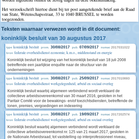
Het verzoekschrift hiertoe dient bij ter post aangetekende brief aan de Raad
van State, Wetenschapsstraat, 33 te 1040 BRUSSEL te worden
toegezonden.
Teksten waarnaar verwezen wordt in dit document:
koninklijk besluit van 30 augustus 2017
koninklijk besluit
30/08/2017
07/09/2017
2017031022
type
prom.
pub.
numac
federale overheidsdienst economie, k.m.o., middenstand en energie
bron
Koninklijk besluit tot wijzging van het koninklijk besluit van 18 juli 2008
betreffende een jaarlijkse enquête naar de structuur van de
ondernemingen
koninklijk besluit
30/08/2017
25/09/2017
2017010693
type
prom.
pub.
numac
federale overheidsdienst werkgelegenheid, arbeid en sociaal overleg
bron
Koninklijk besluit waarbij algemeen verbindend wordt verklaard de
collectieve arbeidsovereenkomst van 30 maart 2016, gesloten in het
Paritair Comité voor de bewakings- en/of toezichtsdiensten, betreffende de
lonen, premies, vergoedingen en indexering
koninklijk besluit
30/08/2017
19/09/2017
2017202574
type
prom.
pub.
numac
federale overheidsdienst werkgelegenheid, arbeid en sociaal overleg
bron
Koninklijk besluit waarbij algemeen verbindend wordt verklaard de
collectieve arbeidsovereenkomst nr. 125 van 21 maart 2017, gesloten in
de Nationale Arbeidsraad, tot vaststelling op interprofessioneel niveau,