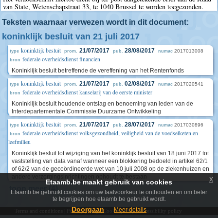
van State, Wetenschapstraat 33, te 1040 Brussel te worden toegezonden.
Teksten waarnaar verwezen wordt in dit document:
koninklijk besluit van 21 juli 2017
koninklijk besluit
21/07/2017
28/08/2017
2017013008
type
prom.
pub.
numac
federale overheidsdienst financien
bron
Koninklijk besluit betreffende de vereffening van het Rentenfonds
koninklijk besluit
21/07/2017
02/08/2017
2017020541
type
prom.
pub.
numac
federale overheidsdienst kanselarij van de eerste minister
bron
Koninklijk besluit houdende ontslag en benoeming van leden van de
Interdepartementale Commissie Duurzame Ontwikkeling
koninklijk besluit
21/07/2017
28/07/2017
2017030896
type
prom.
pub.
numac
federale overheidsdienst volksgezondheid, veiligheid van de voedselketen en
bron
leefmilieu
Koninklijk besluit tot wijziging van het koninklijk besluit van 18 juni 2017 tot
vaststelling van data vanaf wanneer een blokkering bedoeld in artikel 62/1
of 62/2 van de gecoördineerde wet van 10 juli 2008 op de ziekenhuizen en
andere verzorgingsinrichtingen ophoudt te bestaan
x
Etaamb.be maakt gebruik van cookies
toon meer (4)
Etaamb.be gebruikt cookies om uw taalvoorkeur te onthouden en om beter
te begrijpen hoe etaamb.be gebruikt wordt.
Doorgaan
Meer details
Terms and conditions
|
Privacy policy
|
Cookie policy
|
Accessibility policy