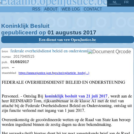
^
-
NL
FR
RSS
ABOUT
WEB LOG
CONTACT
Koninklijk Besluit
gepubliceerd op
01
augustus
2017
Een dienst van vzw OpenJustice.be
federale overheidsdienst beleid en ondersteuning
bron
2017040515
numac
01/08/2017
pub.
--
prom.
staatsblad
https://www.ejustice.just.fgov.be/cgi/article_body(...)
FEDERALE OVERHEIDSDIENST BELEID EN ONDERSTEUNING
koninklijk besluit van 21 juli 2017
Personeel. - Ontslag Bij
, wordt aan de
heer REINHARD Tom, rijksambtenaar in de klasse A1 met de titel van
attaché bij de Federale Overheidsdienst Beleid en Ondersteuning, ontslag uit
zijn functie verleend met ingang van 1 juni 2017.
Overeenkomstig de gecoördineerde wetten op de Raad van State kan beroep
worden ingediend binnen de zestig dagen na deze bekendmaking.
Het verzoekschrift hiertoe dient bij ter post aangetekende brief aan de Raad