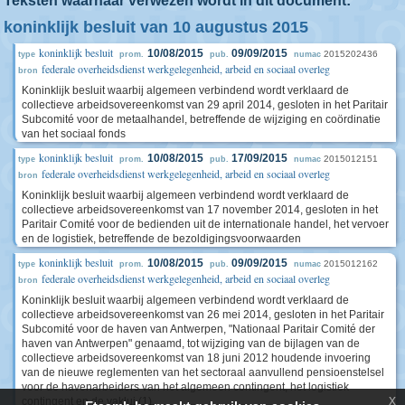
Teksten waarnaar verwezen wordt in dit document:
koninklijk besluit van 10 augustus 2015
koninklijk besluit
10/08/2015
09/09/2015
2015202436
type
prom.
pub.
numac
federale overheidsdienst werkgelegenheid, arbeid en sociaal overleg
bron
Koninklijk besluit waarbij algemeen verbindend wordt verklaard de
collectieve arbeidsovereenkomst van 29 april 2014, gesloten in het Paritair
Subcomité voor de metaalhandel, betreffende de wijziging en coördinatie
van het sociaal fonds
koninklijk besluit
10/08/2015
17/09/2015
2015012151
type
prom.
pub.
numac
federale overheidsdienst werkgelegenheid, arbeid en sociaal overleg
bron
Koninklijk besluit waarbij algemeen verbindend wordt verklaard de
collectieve arbeidsovereenkomst van 17 november 2014, gesloten in het
Paritair Comité voor de bedienden uit de internationale handel, het vervoer
en de logistiek, betreffende de bezoldigingsvoorwaarden
koninklijk besluit
10/08/2015
09/09/2015
2015012162
type
prom.
pub.
numac
federale overheidsdienst werkgelegenheid, arbeid en sociaal overleg
bron
Koninklijk besluit waarbij algemeen verbindend wordt verklaard de
collectieve arbeidsovereenkomst van 26 mei 2014, gesloten in het Paritair
Subcomité voor de haven van Antwerpen, "Nationaal Paritair Comité der
haven van Antwerpen" genaamd, tot wijziging van de bijlagen van de
collectieve arbeidsovereenkomst van 18 juni 2012 houdende invoering
van de nieuwe reglementen van het sectoraal aanvullend pensioenstelsel
voor de havenarbeiders van het algemeen contingent, het logistiek
x
contingent en de vaklui (1)