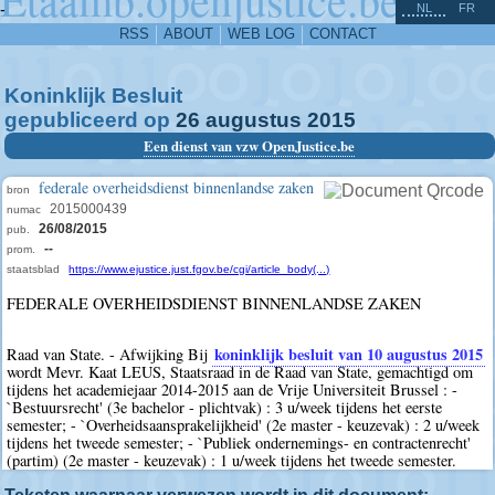
^
-
NL
FR
RSS
ABOUT
WEB LOG
CONTACT
Koninklijk Besluit
gepubliceerd op
26
augustus
2015
Een dienst van vzw OpenJustice.be
federale overheidsdienst binnenlandse zaken
bron
2015000439
numac
26/08/2015
pub.
--
prom.
staatsblad
https://www.ejustice.just.fgov.be/cgi/article_body(...)
FEDERALE OVERHEIDSDIENST BINNENLANDSE ZAKEN
koninklijk besluit van 10 augustus 2015
Raad van State. - Afwijking Bij
wordt Mevr. Kaat LEUS, Staatsraad in de Raad van State, gemachtigd om
tijdens het academiejaar 2014-2015 aan de Vrije Universiteit Brussel : -
`Bestuursrecht' (3e bachelor - plichtvak) : 3 u/week tijdens het eerste
semester; - `Overheidsaansprakelijkheid' (2e master - keuzevak) : 2 u/week
tijdens het tweede semester; - `Publiek ondernemings- en contractenrecht'
(partim) (2e master - keuzevak) : 1 u/week tijdens het tweede semester.