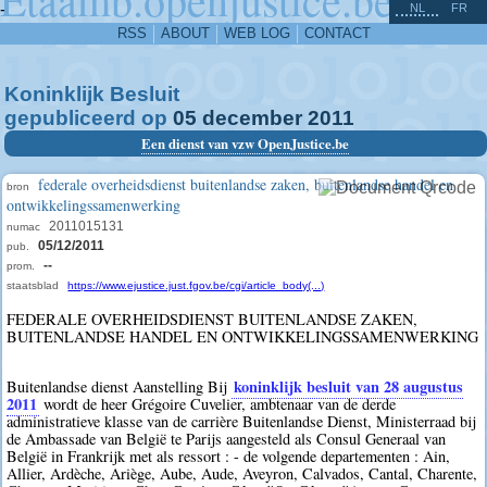
^
-
NL
FR
RSS
ABOUT
WEB LOG
CONTACT
Koninklijk Besluit
gepubliceerd op
05
december
2011
Een dienst van vzw OpenJustice.be
federale overheidsdienst buitenlandse zaken, buitenlandse handel en
bron
ontwikkelingssamenwerking
2011015131
numac
05/12/2011
pub.
--
prom.
staatsblad
https://www.ejustice.just.fgov.be/cgi/article_body(...)
FEDERALE OVERHEIDSDIENST BUITENLANDSE ZAKEN,
BUITENLANDSE HANDEL EN ONTWIKKELINGSSAMENWERKING
koninklijk besluit van 28 augustus
Buitenlandse dienst Aanstelling Bij
2011
wordt de heer Grégoire Cuvelier, ambtenaar van de derde
administratieve klasse van de carrière Buitenlandse Dienst, Ministerraad bij
de Ambassade van België te Parijs aangesteld als Consul Generaal van
België in Frankrijk met als ressort : - de volgende departementen : Ain,
Allier, Ardèche, Ariège, Aube, Aude, Aveyron, Calvados, Cantal, Charente,