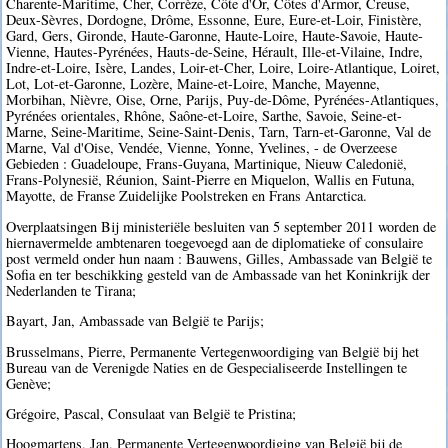
Charente-Maritime, Cher, Corrèze, Côte d'Or, Côtes d'Armor, Creuse,
Deux-Sèvres, Dordogne, Drôme, Essonne, Eure, Eure-et-Loir, Finistère,
Gard, Gers, Gironde, Haute-Garonne, Haute-Loire, Haute-Savoie, Haute-
Vienne, Hautes-Pyrénées, Hauts-de-Seine, Hérault, Ille-et-Vilaine, Indre,
Indre-et-Loire, Isère, Landes, Loir-et-Cher, Loire, Loire-Atlantique, Loiret,
Lot, Lot-et-Garonne, Lozère, Maine-et-Loire, Manche, Mayenne,
Morbihan, Nièvre, Oise, Orne, Parijs, Puy-de-Dôme, Pyrénées-Atlantiques,
Pyrénées orientales, Rhône, Saône-et-Loire, Sarthe, Savoie, Seine-et-
Marne, Seine-Maritime, Seine-Saint-Denis, Tarn, Tarn-et-Garonne, Val de
Marne, Val d'Oise, Vendée, Vienne, Yonne, Yvelines, - de Overzeese
Gebieden : Guadeloupe, Frans-Guyana, Martinique, Nieuw Caledonië,
Frans-Polynesië, Réunion, Saint-Pierre en Miquelon, Wallis en Futuna,
Mayotte, de Franse Zuidelijke Poolstreken en Frans Antarctica.
Overplaatsingen Bij ministeriële besluiten van 5 september 2011 worden de
hiernavermelde ambtenaren toegevoegd aan de diplomatieke of consulaire
post vermeld onder hun naam : Bauwens, Gilles, Ambassade van België te
Sofia en ter beschikking gesteld van de Ambassade van het Koninkrijk der
Nederlanden te Tirana;
Bayart, Jan, Ambassade van België te Parijs;
Brusselmans, Pierre, Permanente Vertegenwoordiging van België bij het
Bureau van de Verenigde Naties en de Gespecialiseerde Instellingen te
Genève;
Grégoire, Pascal, Consulaat van België te Pristina;
Hoogmartens, Jan, Permanente Vertegenwoordiging van België bij de