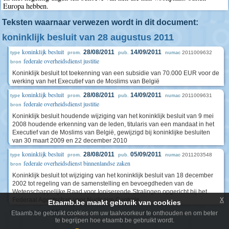
Europa hebben.
Teksten waarnaar verwezen wordt in dit document:
koninklijk besluit van 28 augustus 2011
koninklijk besluit
28/08/2011
14/09/2011
2011009632
type
prom.
pub.
numac
federale overheidsdienst justitie
bron
Koninklijk besluit tot toekenning van een subsidie van 70.000 EUR voor de
werking van het Executief van de Moslims van België
koninklijk besluit
28/08/2011
14/09/2011
2011009631
type
prom.
pub.
numac
federale overheidsdienst justitie
bron
Koninklijk besluit houdende wijziging van het koninklijk besluit van 9 mei
2008 houdende erkenning van de leden, titularis van een mandaat in het
Executief van de Moslims van België, gewijzigd bij koninklijke besluiten
van 30 maart 2009 en 22 december 2010
koninklijk besluit
28/08/2011
05/09/2011
2011203548
type
prom.
pub.
numac
federale overheidsdienst binnenlandse zaken
bron
Koninklijk besluit tot wijziging van het koninklijk besluit van 18 december
2002 tot regeling van de samenstelling en bevoegdheden van de
Wetenschappelijke Raad voor Ioniserende Stralingen opgericht bij het
x
Federaal Agentschap voor Nucleaire Controle
Etaamb.be maakt gebruik van cookies
toon meer (4)
Etaamb.be gebruikt cookies om uw taalvoorkeur te onthouden en om beter
te begrijpen hoe etaamb.be gebruikt wordt.