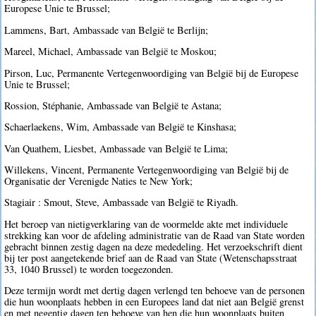
Europese Unie te Brussel;
Lammens, Bart, Ambassade van België te Berlijn;
Mareel, Michael, Ambassade van België te Moskou;
Pirson, Luc, Permanente Vertegenwoordiging van België bij de Europese
Unie te Brussel;
Rossion, Stéphanie, Ambassade van België te Astana;
Schaerlaekens, Wim, Ambassade van België te Kinshasa;
Van Quathem, Liesbet, Ambassade van België te Lima;
Willekens, Vincent, Permanente Vertegenwoordiging van België bij de
Organisatie der Verenigde Naties te New York;
Stagiair : Smout, Steve, Ambassade van België te Riyadh.
Het beroep van nietigverklaring van de voormelde akte met individuele
strekking kan voor de afdeling administratie van de Raad van State worden
gebracht binnen zestig dagen na deze mededeling. Het verzoekschrift dient
bij ter post aangetekende brief aan de Raad van State (Wetenschapsstraat
33, 1040 Brussel) te worden toegezonden.
Deze termijn wordt met dertig dagen verlengd ten behoeve van de personen
die hun woonplaats hebben in een Europees land dat niet aan België grenst
en met negentig dagen ten behoeve van hen die hun woonplaats buiten