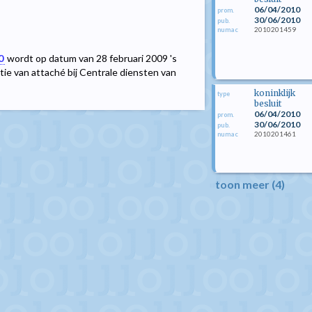
06/04/2010
prom.
30/06/2010
pub.
2010201459
numac
0
wordt op datum van 28 februari 2009 's
tie van attaché bij Centrale diensten van
koninklijk
type
besluit
06/04/2010
prom.
30/06/2010
pub.
2010201461
numac
toon meer (4)