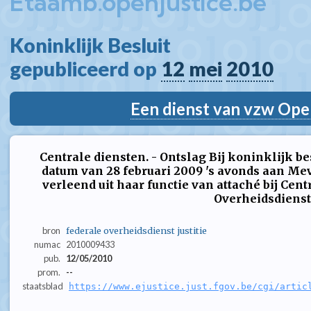
Etaamb.openjustice.be
Koninklijk Besluit  
gepubliceerd op 
12
mei
2010
Een dienst van vzw Ope
Centrale diensten. - Ontslag Bij koninklijk be
datum van 28 februari 2009 's avonds aan Mevr
verleend uit haar functie van attaché bij Cen
Overheidsdienst
bron
federale overheidsdienst justitie
numac
2010009433
pub.
12/05/2010
prom.
--
staatsblad
https://www.ejustice.just.fgov.be/cgi/artic