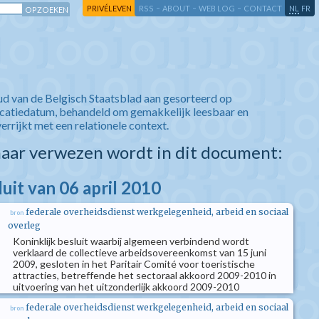
-
-
-
-
PRIVÉLEVEN
RSS
ABOUT
WEB LOG
CONTACT
NL
FR
ud van de Belgisch Staatsblad aan gesorteerd op
icatiedatum, behandeld om gemakkelijk leesbaar en
verrijkt met een relationele context.
aar verwezen wordt in dit document:
luit van 06 april 2010
federale overheidsdienst werkgelegenheid, arbeid en sociaal
bron
overleg
Koninklijk besluit waarbij algemeen verbindend wordt
verklaard de collectieve arbeidsovereenkomst van 15 juni
2009, gesloten in het Paritair Comité voor toeristische
attracties, betreffende het sectoraal akkoord 2009-2010 in
uitvoering van het uitzonderlijk akkoord 2009-2010
federale overheidsdienst werkgelegenheid, arbeid en sociaal
bron