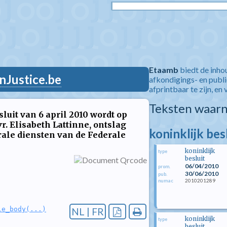
Etaamb
biedt de inho
nJustice.be
afkondigings- en publ
afprintbaar te zijn, en 
Teksten waarn
sluit van 6 april 2010 wordt op
. Elisabeth Lattinne, ontslag
koninklijk bes
trale diensten van de Federale
koninklijk
type
besluit
06/04/2010
prom.
30/06/2010
pub.
2010201289
numac
le_body(...)
NL | FR
koninklijk
type
besluit