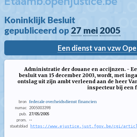
Etaamb.openjustice.be
Koninklijk Besluit  
gepubliceerd op 
27
mei
2005
Een dienst van vzw Ope
Administratie der douane en accijnzen. - Ee
besluit van 15 december 2003, wordt, met inga
ontslag uit zijn ambt verleend aan de heer Va
inspecteur bij een f
bron
federale overheidsdienst financien
numac
2005003398
pub.
27/05/2005
prom.
--
staatsblad
https://www.ejustice.just.fgov.be/cgi/artic