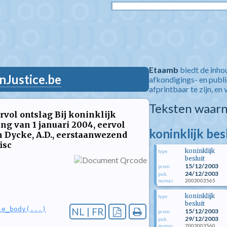
Etaamb
biedt de inho
nJustice.be
afkondigings- en publ
afprintbaar te zijn, en 
Teksten waarn
rvol ontslag Bij koninklijk
ng van 1 januari 2004, eervol
koninklijk be
n Dycke, A.D., eerstaanwezend
isc
koninklijk
type
besluit
15/12/2003
prom.
24/12/2003
pub.
2003003565
numac
koninklijk
type
besluit
le_body(...)
NL | FR
15/12/2003
prom.
29/12/2003
pub.
2003003560
numac