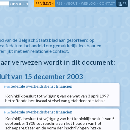
-
-
-
-
PRIVÉLEVEN
RSS
ABOUT
WEB LOG
CONTACT
NL
FR
ud van de Belgisch Staatsblad aan gesorteerd op
icatiedatum, behandeld om gemakkelijk leesbaar en
verrijkt met een relationele context.
aar verwezen wordt in dit document:
sluit van 15 december 2003
federale overheidsdienst financien
bron
Koninklijk besluit tot wijziging van de wet van 3 april 1997
betreffende het fiscaal stelsel van gefabriceerde tabak
federale overheidsdienst financien
bron
Koninklijk besluit tot wijziging van het koninklijk besluit van 5
september 1908 tot regeling van het houden van het
scheepsregister en de vorm der inschrijvingen inzake