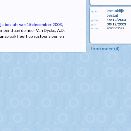
koninklijk
type
besluit
15/12/2003
prom.
30/12/2003
ijk besluit van 15 december 2003
,
pub.
2003003574
numac
verleend aan de heer Van Dycke, A.D.,
 aanspraak heeft op rustpensioen en
toon meer (4)