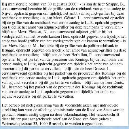
Bij ministeriële besluit van 30 augustus 2000 : - is aan de heer Snappe, B.,
eerstaanwezend beambte bij de griffie van de rechtbank van eerste aanleg te
Nijvel, opdracht gegeven om tijdelijk het ambt van adjunct-griffier bij deze
rechtbank te vervullen; - is aan Mevr. Gérard, L., eerstaanwezend opsteller
bij de griffie van de rechtbank van eerste aanleg te Luik, opdracht gegeven
om tijdelijk het ambt van adjunct-griffier bij deze rechtbank te vervullen; -
blijft aan Mevr. Fleussu, N., eerstaanwezend adjunct-griffier bij het
vredegerecht van het tweede kanton Hoei, opdracht gegeven om tijdelijk het
ambt van hoofdgriffier van het vredegerecht van dit kanton te vervullen; - is
aan Mevr. Eecloo, M., beambte bij de griffie van de politierechtbank te
Brugge, opdracht gegeven om tijdelijk het ambt van adjunct-griffier bij deze
rechtbank te vervullen; - blijft aan de heer Herbillon, P., eerstaanwezend
opsteller bij het parket van de procureur des Konings bij de rechtbank van
eerste aanleg te Luik, opdracht gegeven om tijdelijk het ambt van adjunct-
secretaris bij dit parket te vervullen; - blijft aan de heer Dresse, J.,
eerstaanwezend opsteller bij het parket van de procureur des Konings bij de
rechtbank van eerste aanleg te Luik, opdracht gegeven om tijdelijk het ambt
van adjunct-secretaris bij dit parket te vervullen; - blijft aan de heer Denis,
M., beambte bij het parket van de procureur des Konings bij de rechtbank
van eerste aanleg te Luik, opdracht gegeven om tijdelijk het ambt van
adjunct-secretaris bij dit parket te vervullen.
Het beroep tot nietigverklaring van de voormelde akten met individuele
strekking kan voor de afdeling administratie van de Raad van State worden
gebracht binnen zestig dagen na deze bekendmaking. Het verzoekschrift
dient bij ter post aangetekende brief aan de Raad van State (adres :
Wetenschapsstraat 33, 1040 Brussel), te worden toegezonden.