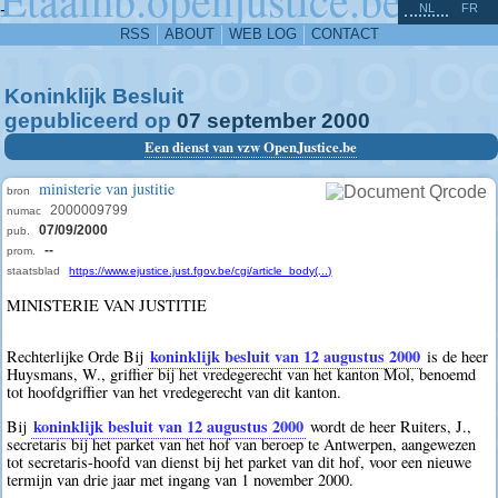
^
-
NL
FR
RSS
ABOUT
WEB LOG
CONTACT
Koninklijk Besluit
gepubliceerd op
07
september
2000
Een dienst van vzw OpenJustice.be
ministerie van justitie
bron
2000009799
numac
07/09/2000
pub.
--
prom.
staatsblad
https://www.ejustice.just.fgov.be/cgi/article_body(...)
MINISTERIE VAN JUSTITIE
koninklijk besluit van 12 augustus 2000
Rechterlijke Orde Bij
is de heer
Huysmans, W., griffier bij het vredegerecht van het kanton Mol, benoemd
tot hoofdgriffier van het vredegerecht van dit kanton.
koninklijk besluit van 12 augustus 2000
Bij
wordt de heer Ruiters, J.,
secretaris bij het parket van het hof van beroep te Antwerpen, aangewezen
tot secretaris-hoofd van dienst bij het parket van dit hof, voor een nieuwe
termijn van drie jaar met ingang van 1 november 2000.