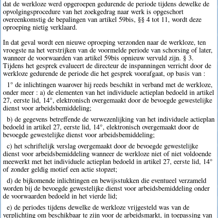
dat de werkloze werd opgeroepen gedurende de periode tijdens dewelke de
opvolgingsprocedure van het zoekgedrag naar werk is opgeschort
overeenkomstig de bepalingen van artikel 59bis, §§ 4 tot 11, wordt deze
oproeping nietig verklaard.
In dat geval wordt een nieuwe oproeping verzonden naar de werkloze, ten
vroegste na het verstrijken van de voormelde periode van schorsing of later,
wanneer de voorwaarden van artikel 59bis opnieuw vervuld zijn. § 3.
Tijdens het gesprek evalueert de directeur de inspanningen verricht door de
werkloze gedurende de periode die het gesprek voorafgaat, op basis van :
1° de inlichtingen waarover hij reeds beschikt in verband met de werkloze,
onder meer : a) de elementen van het individuele actieplan bedoeld in artikel
27, eerste lid, 14°, elektronisch overgemaakt door de bevoegde gewestelijke
dienst voor arbeidsbemiddeling;
b) de gegevens betreffende de verwezenlijking van het individuele actieplan
bedoeld in artikel 27, eerste lid, 14°, elektronisch overgemaakt door de
bevoegde gewestelijke dienst voor arbeidsbemiddeling;
c) het schriftelijk verslag overgemaakt door de bevoegde gewestelijke
dienst voor arbeidsbemiddeling wanneer de werkloze niet of niet voldoende
meewerkt met het individuele actieplan bedoeld in artikel 27, eerste lid, 14°
of zonder geldig motief een actie stopzet;
d) de bijkomende inlichtingen en bewijsstukken die eventueel verzameld
worden bij de bevoegde gewestelijke dienst voor arbeidsbemiddeling onder
de voorwaarden bedoeld in het vierde lid;
e) de periodes tijdens dewelke de werkloze vrijgesteld was van de
verplichting om beschikbaar te zijn voor de arbeidsmarkt, in toepassing van