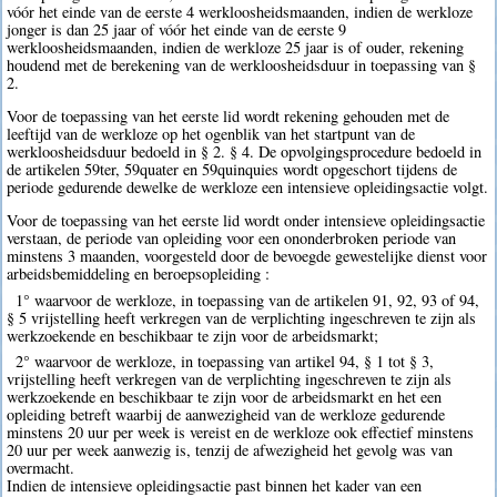
vóór het einde van de eerste 4 werkloosheidsmaanden, indien de werkloze
jonger is dan 25 jaar of vóór het einde van de eerste 9
werkloosheidsmaanden, indien de werkloze 25 jaar is of ouder, rekening
houdend met de berekening van de werkloosheidsduur in toepassing van §
2.
Voor de toepassing van het eerste lid wordt rekening gehouden met de
leeftijd van de werkloze op het ogenblik van het startpunt van de
werkloosheidsduur bedoeld in § 2. § 4. De opvolgingsprocedure bedoeld in
de artikelen 59ter, 59quater en 59quinquies wordt opgeschort tijdens de
periode gedurende dewelke de werkloze een intensieve opleidingsactie volgt.
Voor de toepassing van het eerste lid wordt onder intensieve opleidingsactie
verstaan, de periode van opleiding voor een ononderbroken periode van
minstens 3 maanden, voorgesteld door de bevoegde gewestelijke dienst voor
arbeidsbemiddeling en beroepsopleiding :
1° waarvoor de werkloze, in toepassing van de artikelen 91, 92, 93 of 94,
§ 5 vrijstelling heeft verkregen van de verplichting ingeschreven te zijn als
werkzoekende en beschikbaar te zijn voor de arbeidsmarkt;
2° waarvoor de werkloze, in toepassing van artikel 94, § 1 tot § 3,
vrijstelling heeft verkregen van de verplichting ingeschreven te zijn als
werkzoekende en beschikbaar te zijn voor de arbeidsmarkt en het een
opleiding betreft waarbij de aanwezigheid van de werkloze gedurende
minstens 20 uur per week is vereist en de werkloze ook effectief minstens
20 uur per week aanwezig is, tenzij de afwezigheid het gevolg was van
overmacht.
Indien de intensieve opleidingsactie past binnen het kader van een