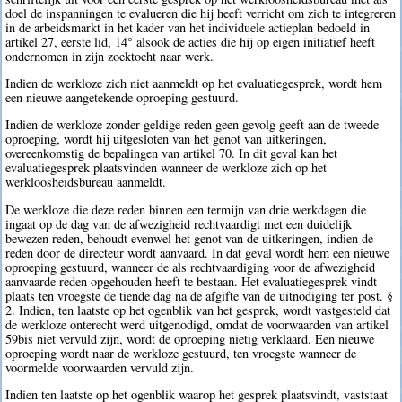
doel de inspanningen te evalueren die hij heeft verricht om zich te integreren
in de arbeidsmarkt in het kader van het individuele actieplan bedoeld in
artikel 27, eerste lid, 14° alsook de acties die hij op eigen initiatief heeft
ondernomen in zijn zoektocht naar werk.
Indien de werkloze zich niet aanmeldt op het evaluatiegesprek, wordt hem
een nieuwe aangetekende oproeping gestuurd.
Indien de werkloze zonder geldige reden geen gevolg geeft aan de tweede
oproeping, wordt hij uitgesloten van het genot van uitkeringen,
overeenkomstig de bepalingen van artikel 70. In dit geval kan het
evaluatiegesprek plaatsvinden wanneer de werkloze zich op het
werkloosheidsbureau aanmeldt.
De werkloze die deze reden binnen een termijn van drie werkdagen die
ingaat op de dag van de afwezigheid rechtvaardigt met een duidelijk
bewezen reden, behoudt evenwel het genot van de uitkeringen, indien de
reden door de directeur wordt aanvaard. In dat geval wordt hem een nieuwe
oproeping gestuurd, wanneer de als rechtvaardiging voor de afwezigheid
aanvaarde reden opgehouden heeft te bestaan. Het evaluatiegesprek vindt
plaats ten vroegste de tiende dag na de afgifte van de uitnodiging ter post. §
2. Indien, ten laatste op het ogenblik van het gesprek, wordt vastgesteld dat
de werkloze onterecht werd uitgenodigd, omdat de voorwaarden van artikel
59bis niet vervuld zijn, wordt de oproeping nietig verklaard. Een nieuwe
oproeping wordt naar de werkloze gestuurd, ten vroegste wanneer de
voormelde voorwaarden vervuld zijn.
Indien ten laatste op het ogenblik waarop het gesprek plaatsvindt, vaststaat