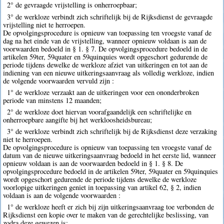
2° de gevraagde vrijstelling is onherroepbaar;
3° de werkloze verbindt zich schriftelijk bij de Rijksdienst de gevraagde
vrijstelling niet te herroepen.
De opvolgingsprocedure is opnieuw van toepassing ten vroegste vanaf de
dag na het einde van de vrijstelling, wanneer opnieuw voldaan is aan de
voorwaarden bedoeld in § 1. § 7. De opvolgingsprocedure bedoeld in de
artikelen 59ter, 59quater en 59quinquies wordt opgeschort gedurende de
periode tijdens dewelke de werkloze afziet van uitkeringen en tot aan de
indiening van een nieuwe uitkeringsaanvraag als volledig werkloze, indien
de volgende voorwaarden vervuld zijn :
1° de werkloze verzaakt aan de uitkeringen voor een ononderbroken
periode van minstens 12 maanden;
2° de werkloze doet hiervan voorafgaandelijk een schriftelijke en
onherroepbare aangifte bij het werkloosheidsbureau;
3° de werkloze verbindt zich schriftelijk bij de Rijksdienst deze verzaking
niet te herroepen.
De opvolgingsprocedure is opnieuw van toepassing ten vroegste vanaf de
datum van de nieuwe uitkeringsaanvraag bedoeld in het eerste lid, wanneer
opnieuw voldaan is aan de voorwaarden bedoeld in § 1. § 8. De
opvolgingsprocedure bedoeld in de artikelen 59ter, 59quater en 59quinquies
wordt opgeschort gedurende de periode tijdens dewelke de werkloze
voorlopige uitkeringen geniet in toepassing van artikel 62, § 2, indien
voldaan is aan de volgende voorwaarden :
1° de werkloze heeft er zich bij zijn uitkeringsaanvraag toe verbonden de
Rijksdienst een kopie over te maken van de gerechtelijke beslissing, van
zodra deze gewezen is;