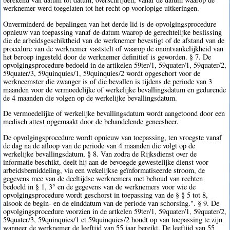
werknemer werd toegelaten tot het recht op voorlopige uitkeringen.
Onverminderd de bepalingen van het derde lid is de opvolgingsprocedure
opnieuw van toepassing vanaf de datum waarop de gerechtelijke beslissing
die de arbeidsgeschiktheid van de werknemer bevestigt of de afstand van de
procedure van de werknemer vaststelt of waarop de onontvankelijkheid van
het beroep ingesteld door de werknemer definitief is geworden. § 7. De
opvolgingsprocedure bedoeld in de artikelen 59ter/1, 59quater/1, 59quater/2,
59quater/3, 59quinquies/1, 59quinquies/2 wordt opgeschort voor de
werkneemster die zwanger is of die bevallen is tijdens de periode van 3
maanden voor de vermoedelijke of werkelijke bevallingsdatum en gedurende
de 4 maanden die volgen op de werkelijke bevallingsdatum.
De vermoedelijke of werkelijke bevallingsdatum wordt aangetoond door een
medisch attest opgemaakt door de behandelende geneesheer.
De opvolgingsprocedure wordt opnieuw van toepassing, ten vroegste vanaf
de dag na de afloop van de periode van 4 maanden die volgt op de
werkelijke bevallingsdatum, § 8. Van zodra de Rijksdienst over de
informatie beschikt, deelt hij aan de bevoegde gewestelijke dienst voor
arbeidsbemiddeling, via een wekelijkse geïnformatiseerde stroom, de
gegevens mee van de deeltijdse werknemers met behoud van rechten
bedoeld in § 1, 3° en de gegevens van de werknemers voor wie de
opvolgingsprocedure wordt geschorst in toepassing van de § § 5 tot 8,
alsook de begin- en de einddatum van de periode van schorsing.". § 9. De
opvolgingsprocedure voorzien in de artkelen 59ter/1, 59quater/1, 59quater/2,
59quater/3, 59quinquies/1 et 59quinquies/2 houdt op van toepassing te zijn
wanneer de werknemer de leeftijd van 55 jaar bereikt. De leeftijd van 55