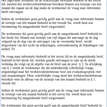
Het ingevulde formulier en de schriftelijke bewijzen bedoeld in het eerste
lid, moeten het werkloosheidsbureau bereiken binnen een termijn van één
maand die ingaat op de dag nadat de werknemer de vraag naar informatie
heeft ontvangen.
Indien de werknemer geen gevolg geeft aan de vraag naar informatie binnen
de termijn van één maand bedoeld in het tweede lid, wordt hem een
herinnering bij aangetekende brief toegestuurd.
De werknemer die geen gevolg geeft aan de aangetekende brief bedoeld in
het derde lid, binnen een termijn van vijf dagen die aanvangt op de dag
volgend op de dag van de ontvangst van de voormelde brief, wordt
uitgesloten van het recht op uitkeringen, overeenkomstig de bepalingen van
artikel 70.
De vraag naar informatie bedoeld in het eerste lid en de aangetekende brief,
bedoeld in het derde lid, worden geacht ontvangen te zijn op de derde
werkdag die volgt op de afgifte van de brief aan de post. § 2. In afwijking
van § 1 wordt de werknemer die dit uitdrukkelijk schriftelijk vraagt,
uitgenodigd naar het werkloosheidsbureau voor een evaluatiegesprek over
zijn inspanningen. Deze schriftelijke vraag moet het werkloosheidsbureau
bereiken vóór de afloop van de termijn van één maand bedoeld in § 1,
tweede lid.
Indien de werknemer geen gevolg geeft aan de vraag naar informatie binnen
de termijn van één maand bedoeld in het eerste lid, wordt hem een
herinnering bij aangetekende brief toegestuurd.
De werknemer die geen gevolg geeft aan de aangetekende brief bedoeld in