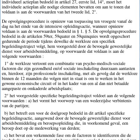
individueel actieplan bedoeld in artikel 27, eerste lid, 14°, moet het
individuele actieplan alle nodige elementen bevatten om aan te tonen dat
voldaan is aan de voorwaarden van het tweede lid, 2°.
De opvolgingsprocedure is opnieuw van toepassing ten vroegste vanaf de
dag na het einde van de intensieve opleidingsactie, wanneer opnieuw
voldaan is aan de voorwaarden bedoeld in § 1. § 5. De opvolgingsprocedure
bedoeld in de artikelen 59ter, 59quater en 59quinquies wordt opgeschort
gedurende de periode tijdens dewelke de werkloze een specifiek
begeleidingstraject volgt, hem voorgesteld door de bevoegde gewestelijke
dienst voor arbeidsbemiddeling, op voorwaarde dat voldaan is aan de
volgende voorwaarden :
1° de werkloze vertoont een combinatie van psycho-medisch-sociale
factoren die zijn gezondheid en/of sociale inschakeling duurzaam aantasten
en, hierdoor, zijn professionele inschakeling, met als gevolg dat de werkloze
binnen de 12 maanden die volgen niet in staat is om te werken in het
gewone economische circuit of in het kader van een al dan niet betaalde
aangepaste en omkaderde arbeidsplaats;
2° het voorgestelde specifieke begeleidingstraject voldoet aan de volgende
voorwaarden : a) het vormt het voorwerp van een wederzijdse verbintenis
van de partijen;
b) het betreft een voor de doelgroep bedoeld in dit artikel specifieke
begeleidingsactie, aangewend door de bevoegde gewestelijke dienst voor
arbeidsbemiddeling en beroepsopleiding die, in voorkomend geval, een
beroep doet op de medewerking van derden;
c) het bevat een verkennende fase om de factoren te identificeren die de