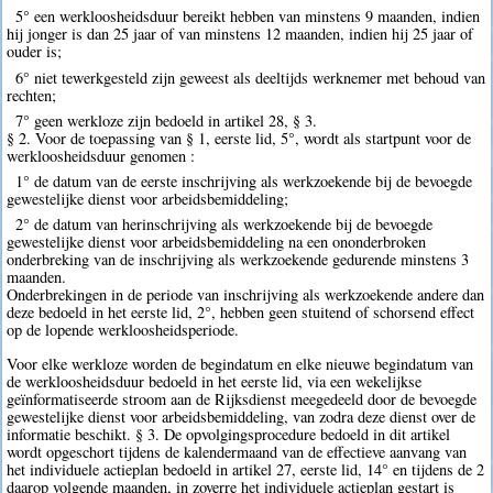
5° een werkloosheidsduur bereikt hebben van minstens 9 maanden, indien
hij jonger is dan 25 jaar of van minstens 12 maanden, indien hij 25 jaar of
ouder is;
6° niet tewerkgesteld zijn geweest als deeltijds werknemer met behoud van
rechten;
7° geen werkloze zijn bedoeld in artikel 28, § 3.
§ 2. Voor de toepassing van § 1, eerste lid, 5°, wordt als startpunt voor de
werkloosheidsduur genomen :
1° de datum van de eerste inschrijving als werkzoekende bij de bevoegde
gewestelijke dienst voor arbeidsbemiddeling;
2° de datum van herinschrijving als werkzoekende bij de bevoegde
gewestelijke dienst voor arbeidsbemiddeling na een ononderbroken
onderbreking van de inschrijving als werkzoekende gedurende minstens 3
maanden.
Onderbrekingen in de periode van inschrijving als werkzoekende andere dan
deze bedoeld in het eerste lid, 2°, hebben geen stuitend of schorsend effect
op de lopende werkloosheidsperiode.
Voor elke werkloze worden de begindatum en elke nieuwe begindatum van
de werkloosheidsduur bedoeld in het eerste lid, via een wekelijkse
geïnformatiseerde stroom aan de Rijksdienst meegedeeld door de bevoegde
gewestelijke dienst voor arbeidsbemiddeling, van zodra deze dienst over de
informatie beschikt. § 3. De opvolgingsprocedure bedoeld in dit artikel
wordt opgeschort tijdens de kalendermaand van de effectieve aanvang van
het individuele actieplan bedoeld in artikel 27, eerste lid, 14° en tijdens de 2
daarop volgende maanden, in zoverre het individuele actieplan gestart is