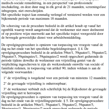
medisch-sociale remediëring, in een perspectief van professionele
inschakeling, en deze duur mag in elk geval de 21 maanden, screeningsfase
inbegrepen, niet overschrijden.
Het specifieke traject kan eenmalig verlengd of vernieuwd worden voor een
bijkomende periode van maximum 18 maanden.
De schorsing van de procedure bedoeld in dit artikel houdt op vanaf het
ogenblik waarop wordt aangetoond dat de werknemer niet meer deelneemt
of op positieve wijze meewerkt aan het specifieke traject voorgesteld door
de bevoegde gewestelijke dienst voor arbeidsbemiddeling.
De opvolgingsprocedure is opnieuw van toepassing ten vroegste vanaf de
dag na het einde van het specifieke begeleidingstraject. § 4. De
opvolgingsprocedure bedoeld in de artikelen 59ter/1, 59quater/1, 59quater/2,
59quater/3, 59quinquies/1, 59quinquies/2 wordt opgeschort gedurende de
periode tijdens dewelke de werknemer een vrijstelling geniet van de
verplichting ingeschreven te zijn als werkzoekende omwille van sociale of
familiale redenen, in toepassing van artikel 90, indien voldaan is aan de
volgende voorwaarden :
1° de vrijstelling is toegekend voor een periode van minstens 12 maanden;
2° de gevraagde vrijstelling is onherroepbaar;
3° de werknemer verbindt zich schriftelijk bij de Rijksdienst de gevraagde
vrijstelling niet te herroepen.
De opvolgingsprocedure is opnieuw van toepassing ten vroegste vanaf de
dag na het einde van de vrijstellingsperiode. § 5. De opvolgingsprocedure
bedoeld in de artikelen 59ter/1, 59quater/1, 59quater/2, 59quater/3,
59quinquies/1, 59quinquies/2 wordt opgeschort gedurende de periode