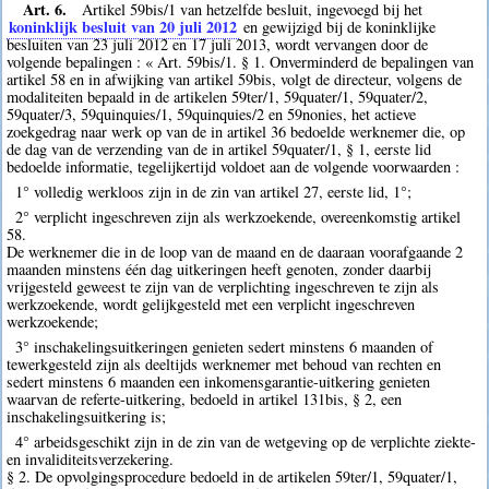
Art. 6.
Artikel 59bis/1 van hetzelfde besluit, ingevoegd bij het
koninklijk besluit van 20 juli 2012
en gewijzigd bij de koninklijke
besluiten van 23 juli 2012 en 17 juli 2013, wordt vervangen door de
volgende bepalingen : « Art. 59bis/1. § 1. Onverminderd de bepalingen van
artikel 58 en in afwijking van artikel 59bis, volgt de directeur, volgens de
modaliteiten bepaald in de artikelen 59ter/1, 59quater/1, 59quater/2,
59quater/3, 59quinquies/1, 59quinquies/2 en 59nonies, het actieve
zoekgedrag naar werk op van de in artikel 36 bedoelde werknemer die, op
de dag van de verzending van de in artikel 59quater/1, § 1, eerste lid
bedoelde informatie, tegelijkertijd voldoet aan de volgende voorwaarden :
1° volledig werkloos zijn in de zin van artikel 27, eerste lid, 1°;
2° verplicht ingeschreven zijn als werkzoekende, overeenkomstig artikel
58.
De werknemer die in de loop van de maand en de daaraan voorafgaande 2
maanden minstens één dag uitkeringen heeft genoten, zonder daarbij
vrijgesteld geweest te zijn van de verplichting ingeschreven te zijn als
werkzoekende, wordt gelijkgesteld met een verplicht ingeschreven
werkzoekende;
3° inschakelingsuitkeringen genieten sedert minstens 6 maanden of
tewerkgesteld zijn als deeltijds werknemer met behoud van rechten en
sedert minstens 6 maanden een inkomensgarantie-uitkering genieten
waarvan de referte-uitkering, bedoeld in artikel 131bis, § 2, een
inschakelingsuitkering is;
4° arbeidsgeschikt zijn in de zin van de wetgeving op de verplichte ziekte-
en invaliditeitsverzekering.
§ 2. De opvolgingsprocedure bedoeld in de artikelen 59ter/1, 59quater/1,