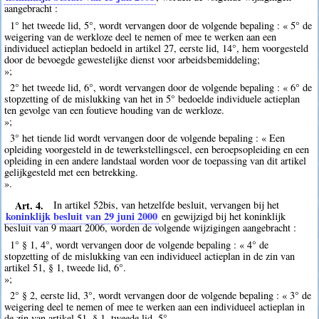
aangebracht :
1° het tweede lid, 5°, wordt vervangen door de volgende bepaling : « 5° de
weigering van de werkloze deel te nemen of mee te werken aan een
individueel actieplan bedoeld in artikel 27, eerste lid, 14°, hem voorgesteld
door de bevoegde gewestelijke dienst voor arbeidsbemiddeling;
»;
2° het tweede lid, 6°, wordt vervangen door de volgende bepaling : « 6° de
stopzetting of de mislukking van het in 5° bedoelde individuele actieplan
ten gevolge van een foutieve houding van de werkloze.
»;
3° het tiende lid wordt vervangen door de volgende bepaling : « Een
opleiding voorgesteld in de tewerkstellingscel, een beroepsopleiding en een
opleiding in een andere landstaal worden voor de toepassing van dit artikel
gelijkgesteld met een betrekking.
».
Art. 4.
In artikel 52bis, van hetzelfde besluit, vervangen bij het
koninklijk besluit van 29 juni 2000
en gewijzigd bij het koninklijk
besluit van 9 maart 2006, worden de volgende wijzigingen aangebracht :
1° § 1, 4°, wordt vervangen door de volgende bepaling : « 4° de
stopzetting of de mislukking van een individueel actieplan in de zin van
artikel 51, § 1, tweede lid, 6°.
»;
2° § 2, eerste lid, 3°, wordt vervangen door de volgende bepaling : « 3° de
weigering deel te nemen of mee te werken aan een individueel actieplan in
de zin van artikel 51, § 1, tweede lid, 5°.