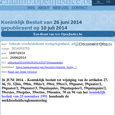
^
-
NL
FR
RSS
ABOUT
WEB LOG
CONTACT
Koninklijk Besluit van
26
juni
2014
gepubliceerd op
10
juli
2014
Een dienst van vzw OpenJustice.be
federale overheidsdienst werkgelegenheid, arbeid en sociaal overleg
bron
2014203753
numac
10/07/2014
pub.
26/06/2014
prom.
ELI
eli/besluit/2014/06/26/2014203753/staatsblad
staatsblad
https://www.ejustice.just.fgov.be/cgi/article_body(...)
links
Raad van State (chrono)
26 JUNI 2014. - Koninklijk besluit tot wijziging van de artikelen 27,
36, 51, 52bis, 59bis, 59bis/1, 59ter, 59ter/1, 59quater, 59quater/1,
59quater/2, 59quater/3, 59quinquies, 59quinquies/1, 59quinquies/2,
59sexies, 59septies, 59octies, 59nonies, 70 en 94 van het
koninklijk
besluit van 25 november 1991
houdende de
werkloosheidsreglementering