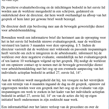
De positieve evaluatiebeslissing en de inlichtingen bedoeld in het eerste lid
worden aan de werkloze meegedeeld in een schrijven, gedateerd en
ondertekend door de directeur, dat hem wordt overhandigd na afloop van het
gesprek of hem later per gewone brief wordt bezorgd.
De directeur deelt zijn beslissing mee aan de bevoegde gewestelijke dienst
voor arbeidsbemiddeling.
Bovendien wordt een informatieve brief die herinnert aan de oproeping voor
het in het eerste lid bedoelde nieuwe evaluatiegesprek, naar de werkloze
verstuurd ten laatste 3 maanden voor deze oproeping. § 5. Indien de
directeur vaststelt dat de werkloze niet voldoende en passende inspanningen
heeft verricht om zich te integreren in de arbeidsmarkt, informeert hij de
werkloze over deze negatieve evaluatie, onmiddellijk na het evaluatiegesprek
of ten laatste 10 werkdagen volgend op het gesprek. Hij nodigt de werkloze
uit om opnieuw contact op te nemen met de bevoegde gewestelijke dienst
voor arbeidsbemiddeling met het oog op een eventuele aanpassing van het
individuele actieplan bedoeld in artikel 27, eerste lid, 14°.
Aan de werkloze wordt meegedeeld dat hij, ten vroegste na het verstrijken
van een termijn van 4 maanden ingaand de dag na dit gesprek, opnieuw zal
opgeroepen worden voor een gesprek met het oog op de evaluatie van zijn
inspanningen om werk te zoeken in het kader van het individuele actieplan
bedoeld in artikel 27, eerste lid, 14° en van de acties die hij op eigen
initiatief heeft ondernomen in zijn zoektocht naar werk.
Een informatieblad over het latere verloop van de procedure en over de