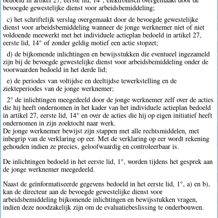
bevoegde gewestelijke dienst voor arbeidsbemiddeling;
c) het schriftelijk verslag overgemaakt door de bevoegde gewestelijke
dienst voor arbeidsbemiddeling wanneer de jonge werknemer niet of niet
voldoende meewerkt met het individuele actieplan bedoeld in artikel 27,
eerste lid, 14° of zonder geldig motief een actie stopzet;
d) de bijkomende inlichtingen en bewijsstukken die eventueel ingezameld
zijn bij de bevoegde gewestelijke dienst voor arbeidsbemiddeling onder de
voorwaarden bedoeld in het derde lid;
e) de periodes van voltijdse en deeltijdse tewerkstelling en de
ziekteperiodes van de jonge werknemer;
2° de inlichtingen meegedeeld door de jonge werknemer zelf over de acties
die hij heeft ondernomen in het kader van het individuele actieplan bedoeld
in artikel 27, eerste lid, 14° en over de acties die hij op eigen initiatief heeft
ondernomen in zijn zoektocht naar werk.
De jonge werknemer bewijst zijn stappen met alle rechtsmiddelen, met
inbegrip van de verklaring op eer. Met de verklaring op eer wordt rekening
gehouden indien ze precies, geloofwaardig en controleerbaar is.
De inlichtingen bedoeld in het eerste lid, 1°, worden tijdens het gesprek aan
de jonge werknemer meegedeeld.
Naast de geïnformatiseerde gegevens bedoeld in het eerste lid, 1°, a) en b),
kan de directeur aan de bevoegde gewestelijke dienst voor
arbeidsbemiddeling bijkomende inlichtingen en bewijsstukken vragen,
indien deze noodzakelijk zijn om de evaluatiebeslissing te onderbouwen.