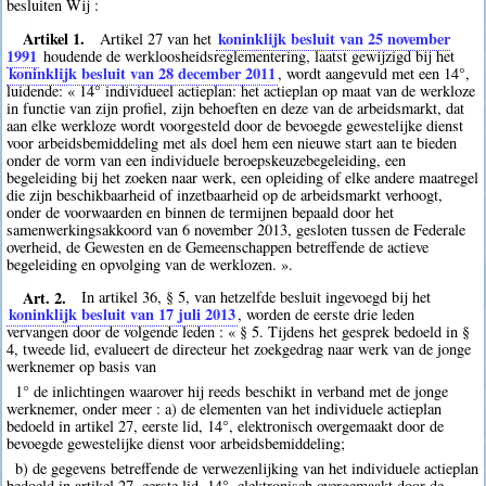
besluiten Wij :
Artikel 1.
koninklijk besluit van 25 november
Artikel 27 van het
1991
houdende de werkloosheidsreglementering, laatst gewijzigd bij het
koninklijk besluit van 28 december 2011
, wordt aangevuld met een 14°,
luidende: « 14° individueel actieplan: het actieplan op maat van de werkloze
in functie van zijn profiel, zijn behoeften en deze van de arbeidsmarkt, dat
aan elke werkloze wordt voorgesteld door de bevoegde gewestelijke dienst
voor arbeidsbemiddeling met als doel hem een nieuwe start aan te bieden
onder de vorm van een individuele beroepskeuzebegeleiding, een
begeleiding bij het zoeken naar werk, een opleiding of elke andere maatregel
die zijn beschikbaarheid of inzetbaarheid op de arbeidsmarkt verhoogt,
onder de voorwaarden en binnen de termijnen bepaald door het
samenwerkingsakkoord van 6 november 2013, gesloten tussen de Federale
overheid, de Gewesten en de Gemeenschappen betreffende de actieve
begeleiding en opvolging van de werklozen. ».
Art. 2.
In artikel 36, § 5, van hetzelfde besluit ingevoegd bij het
koninklijk besluit van 17 juli 2013
, worden de eerste drie leden
vervangen door de volgende leden : « § 5. Tijdens het gesprek bedoeld in §
4, tweede lid, evalueert de directeur het zoekgedrag naar werk van de jonge
werknemer op basis van
1° de inlichtingen waarover hij reeds beschikt in verband met de jonge
werknemer, onder meer : a) de elementen van het individuele actieplan
bedoeld in artikel 27, eerste lid, 14°, elektronisch overgemaakt door de
bevoegde gewestelijke dienst voor arbeidsbemiddeling;
b) de gegevens betreffende de verwezenlijking van het individuele actieplan
bedoeld in artikel 27, eerste lid, 14°, elektronisch overgemaakt door de