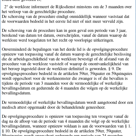
2° de werkloze informeert de Rijksdienst minstens om de 3 maanden over
het verloop van de gerechtelijke procedure.
De schorsing van de procedure eindigt onmiddellijk wanneer vaststaat dat
de voorwaarden bedoeld in het eerste lid niet of niet meer vervuld zijn.
De schorsing van de procedure kan in geen geval een periode van 3 jaar,
berekend van datum tot datum, overschrijden, vanaf de datum waarop de
werkloze werd toegelaten tot het recht op voorlopige uitkeringen.
Onverminderd de bepalingen van het derde lid is de opvolgingsprocedure
opnieuw van toepassing vanaf de datum waarop de gerechtelijke beslissing
die de arbeidsgeschiktheid van de werkloze bevestigt of de afstand van de
procedure van de werkloze vaststelt of waarop de onontvankelijkheid van
het beroep ingesteld door de werkloze definitief is geworden. § 9. De
opvolgingsprocedure bedoeld in de artikelen 59ter, 59quater en 59quinquies
wordt opgeschort voor de werkneemster die zwanger is of die bevallen is
tijdens de periode van 3 maanden voor de vermoedelijke of werkelijke
bevallingsdatum en gedurende de 4 maanden die volgen op de werkelijke
bevallingsdatum.
De vermoedelijke of werkelijke bevallingsdatum wordt aangetoond door een
medisch attest opgemaakt door de behandelende geneesheer.
De opvolgingsprocedure is opnieuw van toepassing ten vroegste vanaf de
dag na de afloop van de periode van 4 maanden die volgt op de werkelijke
bevallingsdatum, wanneer opnieuw voldaan is aan de voorwaarden van § 1.
§ 10. De opvolgingsprocedure bedoeld in de artikelen 59ter, 59quater,
59quinquies wordt opgeschort gedurende een periode van 24 maanden,