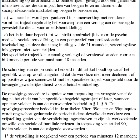
inschakeling op de arbeidsmarkt bemoeilijken, gevolgd door een geheel van
intensieve acties die de impact hiervan beogen te verminderen en de
socioprofessionele inschakeling beogen te bevorderen;
d) wanneer het wordt georganiseerd in samenwerking met een derde,
vormt het traject regelmatig het voorwerp van een verslag aan de bevoegde
gewestelijke dienst voor arbeidsbemiddeling;
e) het is in duur beperkt tot wat strikt noodzakelijk is voor de psycho-
medisch-sociale remediëring, in een perspectief van professionele
inschakeling, en deze duur mag in elk geval de 21 maanden, screeningsfase
inbegrepen, niet overschrijden.
Het specifieke traject kan eenmalig verlengd of vernieuwd worden voor een
bijkomende periode van maximum 18 maanden.
De schorsing van de procedure bedoeld in dit artikel houdt op vanaf het
ogenblik waarop wordt aangetoond dat de werkloze niet meer deelneemt of
op positieve wijze samenwerkt met het specifieke traject voorgesteld door de
bevoegde gewestelijke dienst voor arbeidsbemiddeling.
De opvolgingsprocedure is opnieuw van toepassing ten vroegste vanaf de
dag na het einde van het specifieke begeleidingstraject of later, wanneer
opnieuw voldaan is aan de voorwaarden bedoeld in § 1. § 6. De
opvolgingsprocedure bedoeld in de artikelen 59ter, 59quater en 59quinquies
wordt opgeschort gedurende de periode tijdens dewelke de werkloze een
vrijstelling geniet van de verplichting ingeschreven te zijn als werkzoekende
omwille van sociale of familiale redenen, in toepassing van artikel 90,
indien voldaan is aan de volgende voorwaarden :
1° de vrijstelling is toegekend voor een periode van minstens 12 maanden;