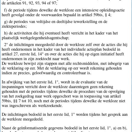
de artikelen 91, 92, 93, 94 of 97;
f) de periode tijdens dewelke de werkloze een intensieve opleidingsactie
heeft gevolgd onder de voorwaarden bepaald in artikel 59bis, § 4;
g) de periodes van voltijdse en deeltijdse tewerkstelling en de
ziekteperiodes;
h) de activiteiten die hij eventueel heeft verricht in het kader van het
plaatselijk werkgelegenheidsagentschap;
2° de inlichtingen meegedeeld door de werkloze zelf over de acties die hij
heeft ondernomen in het kader van het individuele actieplan bedoeld in
artikel 27, eerste lid, 14° en over de acties die hij op eigen initiatief heeft
ondernomen in zijn zoektocht naar werk.
De werkloze bewijst zijn stappen met alle rechtsmiddelen, met inbegrip van
de verklaring op eer. Met de verklaring op eer wordt rekening gehouden
indien ze precies, geloofwaardig en controleerbaar is.
In afwijking van het eerste lid, 1°, wordt in de evaluatie van de
inspanningen verricht door de werkloze daarentegen geen rekening
gehouden met de periodes tijdens dewelke de procedure van de opvolging
van het zoekgedrag naar werk opgeschort was in toepassing van artikel
59bis, §§ 7 tot 10, noch met de periodes tijdens dewelke de werkloze niet
was ingeschreven als werkzoekende.
De inlichtingen bedoeld in het eerste lid, 1° worden tijdens het gesprek aan
de werkloze meegedeeld.
Naast de geïnformatiseerde gegevens bedoeld in het eerste lid, 1°, a) en b),