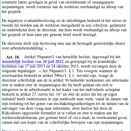
eventuele latere gevolgen in geval van onvoldoende of onaangepaste
inspanningen, wordt eveneens aan de werkloze overhandigd na afloop van
het gesprek.
De negatieve evaluatiebeslissing en de inlichtingen bedoeld in het eerste en
tweede lid worden aan de werkloze meegedeeld in een schrijven, gedateerd
en ondertekend door de directeur, dat hem wordt overhandigd na afloop van
het gesprek of hem later per gewone brief wordt bezorgd.
De directeur deelt zijn beslissing mee aan de bevoegde gewestelijke dienst
voor arbeidsbemiddeling. »
Art. 10.
Artikel 59quater/1 van hetzelfde besluit, ingevoegd bij het
koninklijk besluit van 20 juli 2012
en gewijzigd bij de koninklijke
besluiten van 17 juli 2013 en 24 oktober 2013, wordt vervangen door de
volgende bepalingen : « Art.59quater/1. § 1. Ten vroegste wanneer de
voorwaarden bedoeld in artikel 59bis/1, § 1, vervuld zijn, vraagt de
directeur schriftelijk aan de in artikel 36 bedoelde werknemer om informatie
over te maken over de inspanningen die hij heeft gedaan om zich te
integreren in de arbeidsmarkt in het kader van het individuele actieplan
bedoeld in artikel 27, eerste lid, 14° en over de acties die hij op eigen
initiatief heeft ondernomen in zijn zoektocht naar werk, vanaf de datum van
zijn toelating tot het genot van inschakelingsuitkeringen tot de datum van de
ontvangst van deze vraag naar informatie, door hiertoe het door de
Rijksdienst opgestelde formulier in te vullen en over te maken aan het
werkloosheidsbureau, per gewone brief of via e-mail, in voorkomend geval,
samen met een kopie van de schriftelijke bewijzen van zijn inspanningen.