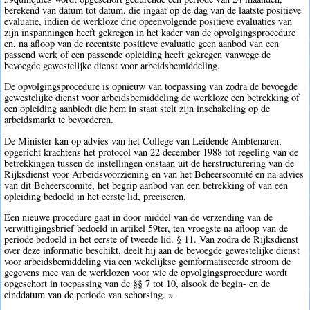
berekend van datum tot datum, die ingaat op de dag van de laatste positieve
evaluatie, indien de werkloze drie opeenvolgende positieve evaluaties van
zijn inspanningen heeft gekregen in het kader van de opvolgingsprocedure
en, na afloop van de recentste positieve evaluatie geen aanbod van een
passend werk of een passende opleiding heeft gekregen vanwege de
bevoegde gewestelijke dienst voor arbeidsbemiddeling.
De opvolgingsprocedure is opnieuw van toepassing van zodra de bevoegde
gewestelijke dienst voor arbeidsbemiddeling de werkloze een betrekking of
een opleiding aanbiedt die hem in staat stelt zijn inschakeling op de
arbeidsmarkt te bevorderen.
De Minister kan op advies van het College van Leidende Ambtenaren,
opgericht krachtens het protocol van 22 december 1988 tot regeling van de
betrekkingen tussen de instellingen onstaan uit de herstructurering van de
Rijksdienst voor Arbeidsvoorziening en van het Beheerscomité en na advies
van dit Beheerscomité, het begrip aanbod van een betrekking of van een
opleiding bedoeld in het eerste lid, preciseren.
Een nieuwe procedure gaat in door middel van de verzending van de
verwittigingsbrief bedoeld in artikel 59ter, ten vroegste na afloop van de
periode bedoeld in het eerste of tweede lid. § 11. Van zodra de Rijksdienst
over deze informatie beschikt, deelt hij aan de bevoegde gewestelijke dienst
voor arbeidsbemiddeling via een wekelijkse geïnformatiseerde stroom de
gegevens mee van de werklozen voor wie de opvolgingsprocedure wordt
opgeschort in toepassing van de §§ 7 tot 10, alsook de begin- en de
einddatum van de periode van schorsing. »