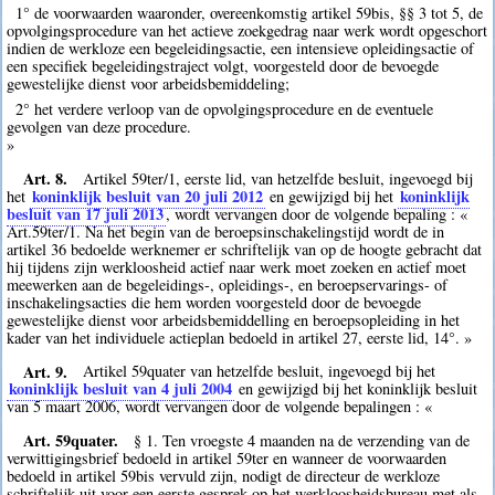
1° de voorwaarden waaronder, overeenkomstig artikel 59bis, §§ 3 tot 5, de
opvolgingsprocedure van het actieve zoekgedrag naar werk wordt opgeschort
indien de werkloze een begeleidingsactie, een intensieve opleidingsactie of
een specifiek begeleidingstraject volgt, voorgesteld door de bevoegde
gewestelijke dienst voor arbeidsbemiddeling;
2° het verdere verloop van de opvolgingsprocedure en de eventuele
gevolgen van deze procedure.
»
Art. 8.
Artikel 59ter/1, eerste lid, van hetzelfde besluit, ingevoegd bij
koninklijk besluit van 20 juli 2012
koninklijk
het
en gewijzigd bij het
besluit van 17 juli 2013
, wordt vervangen door de volgende bepaling : «
Art.59ter/1. Na het begin van de beroepsinschakelingstijd wordt de in
artikel 36 bedoelde werknemer er schriftelijk van op de hoogte gebracht dat
hij tijdens zijn werkloosheid actief naar werk moet zoeken en actief moet
meewerken aan de begeleidings-, opleidings-, en beroepservarings- of
inschakelingsacties die hem worden voorgesteld door de bevoegde
gewestelijke dienst voor arbeidsbemiddelling en beroepsopleiding in het
kader van het individuele actieplan bedoeld in artikel 27, eerste lid, 14°. »
Art. 9.
Artikel 59quater van hetzelfde besluit, ingevoegd bij het
koninklijk besluit van 4 juli 2004
en gewijzigd bij het koninklijk besluit
van 5 maart 2006, wordt vervangen door de volgende bepalingen : «
Art. 59quater.
§ 1. Ten vroegste 4 maanden na de verzending van de
verwittigingsbrief bedoeld in artikel 59ter en wanneer de voorwaarden
bedoeld in artikel 59bis vervuld zijn, nodigt de directeur de werkloze
schriftelijk uit voor een eerste gesprek op het werkloosheidsbureau met als