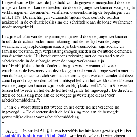
In geval van twijfel over de juistheid van de gegevens meegedeeld door de
jonge werknemer, kan de directeur de door de jonge werknemer voorgelegde
verklaringen en documenten verifiëren, overeenkomstig de bepalingen van
artikel 139. De inlichtingen verzameld tijdens deze controle worden
geakteerd in de evaluatiebeslissing die schriftelijk aan de jonge werknemer
wordt meegedeeld.
In zijn evaluatie van de inspanningen geleverd door de jonge werknemer
houdt de directeur onder meer rekening met de leeftijd van de jonge
werknemer, zijn opleidingsniveau, zijn bekwaamheden, zijn sociale en
familiale toestand, zijn verplaatsingsmogelijkheden en eventuele elementen
van discriminatie. Hij houdt eveneens rekening met de toestand van de
arbeidsmarkt in de subregio waar de jonge werknemer zijn
hoofdverblijfplaats heeft. Onder subregio wordt verstaan, de zone
waarbinnen de bewoners van dezelfde gemeente van de jonge werknemer en
van de buurgemeenten zich verplaatsen om te gaan werken, zonder dat deze
zone beperkt mag worden tot het ambtsgebied van het werkloosheidsbureau
waar de jonge werknemer zijn hoofdverblijfplaats heeft."; 2° in § 6 wordt
tussen het tweede en het derde lid het volgende lid ingevoegd : De directeur
deelt de beslissing mee aan de bevoegde gewestelijke dienst voor
arbeidsbemiddeling.";
3° in § 7 wordt tussen het tweede en het derde lid het volgende lid
ingevoegd : « De directeur deelt de beslissing mee aan de bevoegde
gewestelijke dienst voor arbeidsbemiddeling.
»
Art. 3.
In artikel 51, § 1, van hetzelfde besluit,laatst gewijzigd bij het
koninklijk besluit van 13 juli 2008
, worden de volgende wijzigingen