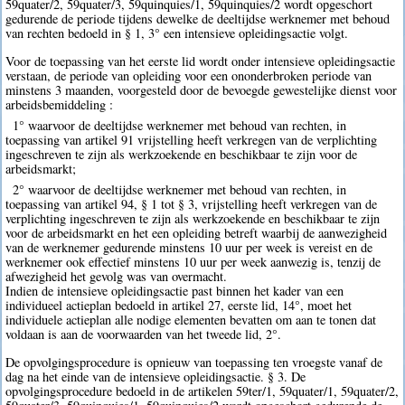
59quater/2, 59quater/3, 59quinquies/1, 59quinquies/2 wordt opgeschort
gedurende de periode tijdens dewelke de deeltijdse werknemer met behoud
van rechten bedoeld in § 1, 3° een intensieve opleidingsactie volgt.
Voor de toepassing van het eerste lid wordt onder intensieve opleidingsactie
verstaan, de periode van opleiding voor een ononderbroken periode van
minstens 3 maanden, voorgesteld door de bevoegde gewestelijke dienst voor
arbeidsbemiddeling :
1° waarvoor de deeltijdse werknemer met behoud van rechten, in
toepassing van artikel 91 vrijstelling heeft verkregen van de verplichting
ingeschreven te zijn als werkzoekende en beschikbaar te zijn voor de
arbeidsmarkt;
2° waarvoor de deeltijdse werknemer met behoud van rechten, in
toepassing van artikel 94, § 1 tot § 3, vrijstelling heeft verkregen van de
verplichting ingeschreven te zijn als werkzoekende en beschikbaar te zijn
voor de arbeidsmarkt en het een opleiding betreft waarbij de aanwezigheid
van de werknemer gedurende minstens 10 uur per week is vereist en de
werknemer ook effectief minstens 10 uur per week aanwezig is, tenzij de
afwezigheid het gevolg was van overmacht.
Indien de intensieve opleidingsactie past binnen het kader van een
individueel actieplan bedoeld in artikel 27, eerste lid, 14°, moet het
individuele actieplan alle nodige elementen bevatten om aan te tonen dat
voldaan is aan de voorwaarden van het tweede lid, 2°.
De opvolgingsprocedure is opnieuw van toepassing ten vroegste vanaf de
dag na het einde van de intensieve opleidingsactie. § 3. De
opvolgingsprocedure bedoeld in de artikelen 59ter/1, 59quater/1, 59quater/2,