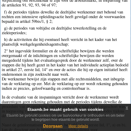
verplichting om beschikbaar te zijn voor de arbeidsmarkt, in toepassing van
de artikelen 91, 92, 93, 94 of 97;
f) de periodes tijdens dewelke de deeltijdse werknemer met behoud van
rechten een intensieve opleidingsactie heeft gevolgd onder de voorwaarden
bepaald in artikel 59bis/1, § 2;
g) de periodes van voltijdse en deeltijdse tewerkstelling en de
ziekteperiodes;
h) de activiteiten die hij eventueel heeft verricht in het kader van het
plaatselijk werkgelegenheidsagentschap;
2° het ingevulde formulier en de schriftelijke bewijzen die werden
overgemaakt of de inlichtingen en schriftelijke bewijzen die werden
meegedeeld tijdens het evaluatiegesprek door de werknemer zelf, over de
stappen die hij heeft gezet in het kader van het individuele actieplan bedoeld
in artikel 27, eerste lid, 14° en over de acties die hij op eigen initiatief heeft
ondernomen in zijn zoektocht naar werk.
De werknemer bewijst zijn stappen met alle rechtsmiddelen, met inbegrip
van de verklaring op eer. Met de verklaring op eer wordt rekening gehouden
indien ze precies, geloofwaardig en controleerbaar is.
In de evaluatie van de inspanningen verricht door de werknemer wordt
daarentegen geen rekening gehouden met de periodes tijdens dewelke de
procedure van de opvolging van het zoekgedrag naar werk opgeschort was
x
Etaamb.be maakt gebruik van cookies
in toepassing van artikel 59bis/1, §§ 5 tot 8, noch met de periodes tijdens
dewelke de werknemer niet was ingeschreven als werkzoekende.
Etaamb.be gebruikt cookies om uw taalvoorkeur te onthouden en om beter
te begrijpen hoe etaamb.be gebruikt wordt.
Naast de geïnformatiseerde gegevens bedoeld in het eerste lid, 1°, a) en b),
Doorgaan
Meer details
kan de directeur aan de bevoegde gewestelijke dienst voor