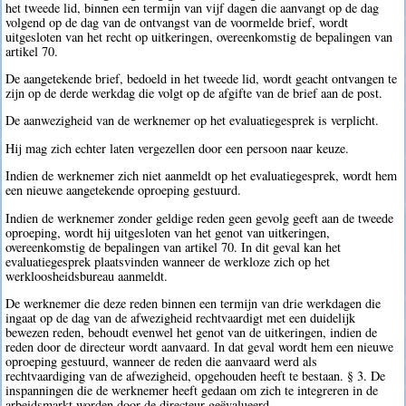
het tweede lid, binnen een termijn van vijf dagen die aanvangt op de dag
volgend op de dag van de ontvangst van de voormelde brief, wordt
uitgesloten van het recht op uitkeringen, overeenkomstig de bepalingen van
artikel 70.
De aangetekende brief, bedoeld in het tweede lid, wordt geacht ontvangen te
zijn op de derde werkdag die volgt op de afgifte van de brief aan de post.
De aanwezigheid van de werknemer op het evaluatiegesprek is verplicht.
Hij mag zich echter laten vergezellen door een persoon naar keuze.
Indien de werknemer zich niet aanmeldt op het evaluatiegesprek, wordt hem
een nieuwe aangetekende oproeping gestuurd.
Indien de werknemer zonder geldige reden geen gevolg geeft aan de tweede
oproeping, wordt hij uitgesloten van het genot van uitkeringen,
overeenkomstig de bepalingen van artikel 70. In dit geval kan het
evaluatiegesprek plaatsvinden wanneer de werkloze zich op het
werkloosheidsbureau aanmeldt.
De werknemer die deze reden binnen een termijn van drie werkdagen die
ingaat op de dag van de afwezigheid rechtvaardigt met een duidelijk
bewezen reden, behoudt evenwel het genot van de uitkeringen, indien de
reden door de directeur wordt aanvaard. In dat geval wordt hem een nieuwe
oproeping gestuurd, wanneer de reden die aanvaard werd als
rechtvaardiging van de afwezigheid, opgehouden heeft te bestaan. § 3. De
inspanningen die de werknemer heeft gedaan om zich te integreren in de
arbeidsmarkt worden door de directeur geëvalueerd.