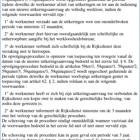
tijdens dewelke de werknemer afziet van uitkeringen en tot aan de indiening
van een nieuwe uitkeringsaanvraag als volledig werkloze, indien de
volgende voorwaarden vervuld zijn :
1° de werknemer verzaakt aan de uitkeringen voor een ononderbroken
periode van minstens 12 maanden;
2° de werknemer doet hiervan voorafgaandelijk een schriftelijke en
onherroepbare aangifte bij het werkloosheidsbureau;
3° de werknemer verbindt zich schriftelijk bij de Rijksdienst deze
verzaking niet te herroepen.
De opvolgingsprocedure is opnieuw van toepassing ten vroegste vanaf de
datum van de nieuwe uitkeringsaanvraag bedoeld in het eerste lid. § 6. De
opvolgingsprocedure bedoeld in de artikelen 59ter/1, 59quater/1, 59quater/2,
59quater/3, 59quinquies/1, 59quinquies/2 wordt opgeschort gedurende de
periode tijdens dewelke de werknemer voorlopige uitkeringen geniet in
toepassing van artikel 62, § 2, indien voldaan is aan de volgende
voorwaarden :
1° de werknemer heeft er zich bij zijn uitkeringsaanvraag toe verbonden de
Rijksdienst een kopie over te maken van de gerechtelijke beslissing, van
zodra deze gewezen is;
2° de werknemer informeert de Rijksdienst minstens om de 3 maanden
over het verloop van de gerechtelijke procedure.
De schorsing van de procedure eindigt onmiddellijk wanneer vaststaat dat
de voorwaarden bedoeld in het eerste lid niet of niet meer vervuld zijn.
De schorsing van de procedure kan in geen geval een periode van 3 jaar,
berekend van datum tot datum, overschrijden, vanaf de datum waarop de