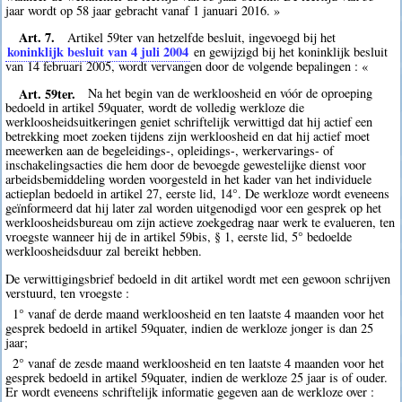
jaar wordt op 58 jaar gebracht vanaf 1 januari 2016. »
Art. 7.
Artikel 59ter van hetzelfde besluit, ingevoegd bij het
koninklijk besluit van 4 juli 2004
en gewijzigd bij het koninklijk besluit
van 14 februari 2005, wordt vervangen door de volgende bepalingen : «
Art. 59ter.
Na het begin van de werkloosheid en vóór de oproeping
bedoeld in artikel 59quater, wordt de volledig werkloze die
werkloosheidsuitkeringen geniet schriftelijk verwittigd dat hij actief een
betrekking moet zoeken tijdens zijn werkloosheid en dat hij actief moet
meewerken aan de begeleidings-, opleidings-, werkervarings- of
inschakelingsacties die hem door de bevoegde gewestelijke dienst voor
arbeidsbemiddeling worden voorgesteld in het kader van het individuele
actieplan bedoeld in artikel 27, eerste lid, 14°. De werkloze wordt eveneens
geïnformeerd dat hij later zal worden uitgenodigd voor een gesprek op het
werkloosheidsbureau om zijn actieve zoekgedrag naar werk te evalueren, ten
vroegste wanneer hij de in artikel 59bis, § 1, eerste lid, 5° bedoelde
werkloosheidsduur zal bereikt hebben.
De verwittigingsbrief bedoeld in dit artikel wordt met een gewoon schrijven
verstuurd, ten vroegste :
1° vanaf de derde maand werkloosheid en ten laatste 4 maanden voor het
gesprek bedoeld in artikel 59quater, indien de werkloze jonger is dan 25
jaar;
2° vanaf de zesde maand werkloosheid en ten laatste 4 maanden voor het
gesprek bedoeld in artikel 59quater, indien de werkloze 25 jaar is of ouder.
Er wordt eveneens schriftelijk informatie gegeven aan de werkloze over :