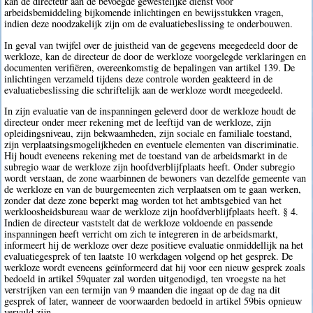
kan de directeur aan de bevoegde gewestelijke dienst voor
arbeidsbemiddeling bijkomende inlichtingen en bewijsstukken vragen,
indien deze noodzakelijk zijn om de evaluatiebeslissing te onderbouwen.
In geval van twijfel over de juistheid van de gegevens meegedeeld door de
werkloze, kan de directeur de door de werkloze voorgelegde verklaringen en
documenten verifiëren, overeenkomstig de bepalingen van artikel 139. De
inlichtingen verzameld tijdens deze controle worden geakteerd in de
evaluatiebeslissing die schriftelijk aan de werkloze wordt meegedeeld.
In zijn evaluatie van de inspanningen geleverd door de werkloze houdt de
directeur onder meer rekening met de leeftijd van de werkloze, zijn
opleidingsniveau, zijn bekwaamheden, zijn sociale en familiale toestand,
zijn verplaatsingsmogelijkheden en eventuele elementen van discriminatie.
Hij houdt eveneens rekening met de toestand van de arbeidsmarkt in de
subregio waar de werkloze zijn hoofdverblijfplaats heeft. Onder subregio
wordt verstaan, de zone waarbinnen de bewoners van dezelfde gemeente van
de werkloze en van de buurgemeenten zich verplaatsen om te gaan werken,
zonder dat deze zone beperkt mag worden tot het ambtsgebied van het
werkloosheidsbureau waar de werkloze zijn hoofdverblijfplaats heeft. § 4.
Indien de directeur vaststelt dat de werkloze voldoende en passende
inspanningen heeft verricht om zich te integreren in de arbeidsmarkt,
informeert hij de werkloze over deze positieve evaluatie onmiddellijk na het
evaluatiegesprek of ten laatste 10 werkdagen volgend op het gesprek. De
werkloze wordt eveneens geïnformeerd dat hij voor een nieuw gesprek zoals
bedoeld in artikel 59quater zal worden uitgenodigd, ten vroegste na het
verstrijken van een termijn van 9 maanden die ingaat op de dag na dit
gesprek of later, wanneer de voorwaarden bedoeld in artikel 59bis opnieuw
vervuld zijn.