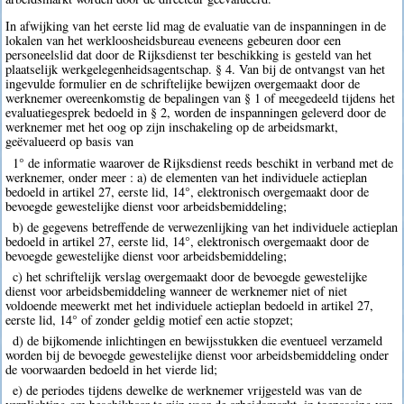
In afwijking van het eerste lid mag de evaluatie van de inspanningen in de
lokalen van het werkloosheidsbureau eveneens gebeuren door een
personeelslid dat door de Rijksdienst ter beschikking is gesteld van het
plaatselijk werkgelegenheidsagentschap. § 4. Van bij de ontvangst van het
ingevulde formulier en de schriftelijke bewijzen overgemaakt door de
werknemer overeenkomstig de bepalingen van § 1 of meegedeeld tijdens het
evaluatiegesprek bedoeld in § 2, worden de inspanningen geleverd door de
werknemer met het oog op zijn inschakeling op de arbeidsmarkt,
geëvalueerd op basis van
1° de informatie waarover de Rijksdienst reeds beschikt in verband met de
werknemer, onder meer : a) de elementen van het individuele actieplan
bedoeld in artikel 27, eerste lid, 14°, elektronisch overgemaakt door de
bevoegde gewestelijke dienst voor arbeidsbemiddeling;
b) de gegevens betreffende de verwezenlijking van het individuele actieplan
bedoeld in artikel 27, eerste lid, 14°, elektronisch overgemaakt door de
bevoegde gewestelijke dienst voor arbeidsbemiddeling;
c) het schriftelijk verslag overgemaakt door de bevoegde gewestelijke
dienst voor arbeidsbemiddeling wanneer de werknemer niet of niet
voldoende meewerkt met het individuele actieplan bedoeld in artikel 27,
eerste lid, 14° of zonder geldig motief een actie stopzet;
d) de bijkomende inlichtingen en bewijsstukken die eventueel verzameld
worden bij de bevoegde gewestelijke dienst voor arbeidsbemiddeling onder
de voorwaarden bedoeld in het vierde lid;
e) de periodes tijdens dewelke de werknemer vrijgesteld was van de