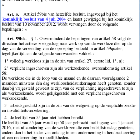
»
Art. 5.
Artikel 59bis van hetzelfde besluit, ingevoegd bij het
koninklijk besluit van 4 juli 2004
en laatst gewijzigd bij het koninklijk
besluit van 10 november 2012, wordt vervangen door de volgende
bepalingen : «
Art. 59bis.
§ 1. Onverminderd de bepalingen van artikel 58 volgt de
directeur het actieve zoekgedrag naar werk op van de werkloze die, op de
dag van de verzending van de oproeping bedoeld in artikel 59quater,
tegelijkertijd aan de volgende voorwaarden voldoet :
1° volledig werkloos zijn in de zin van artikel 27, eerste lid, 1°, a);
2° verplicht ingeschreven zijn als werkzoekende, overeenkomstig artikel
58;
De werkloze die in de loop van de maand en de daaraan voorafgaande 2
maanden minstens één dag werkloosheidsuitkeringen heeft genoten, zonder
daarbij vrijgesteld geweest te zijn van de verplichting ingeschreven te zijn
als werkzoekende, wordt gelijkgesteld met een verplicht ingeschreven
werkzoekende.
3° arbeidsgeschikt zijn in de zin van de wetgeving op de verplichte ziekte-
en invaliditeitsverzekering;
4° de leeftijd van 55 jaar niet hebben bereikt.
De leeftijd van 55 jaar wordt op 58 jaar gebracht met ingang van 1 januari
2016, met uitzondering van de werklozen die een bedrijfstoeslag genieten,
anders dan in het kader van ontslag in een onderneming in herstructurering
of een onderneming in moeilijkheden.