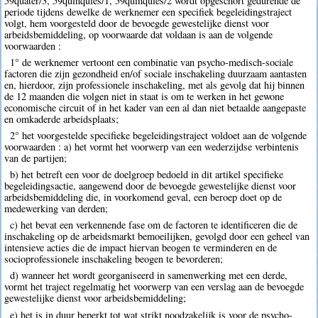
59quater/3, 59quinquies/1, 59quinquies/2 wordt opgeschort gedurende de
periode tijdens dewelke de werknemer een specifiek begeleidingstraject
volgt, hem voorgesteld door de bevoegde gewestelijke dienst voor
arbeidsbemiddeling, op voorwaarde dat voldaan is aan de volgende
voorwaarden :
1° de werknemer vertoont een combinatie van psycho-medisch-sociale
factoren die zijn gezondheid en/of sociale inschakeling duurzaam aantasten
en, hierdoor, zijn professionele inschakeling, met als gevolg dat hij binnen
de 12 maanden die volgen niet in staat is om te werken in het gewone
economische circuit of in het kader van een al dan niet betaalde aangepaste
en omkaderde arbeidsplaats;
2° het voorgestelde specifieke begeleidingstraject voldoet aan de volgende
voorwaarden : a) het vormt het voorwerp van een wederzijdse verbintenis
van de partijen;
b) het betreft een voor de doelgroep bedoeld in dit artikel specifieke
begeleidingsactie, aangewend door de bevoegde gewestelijke dienst voor
arbeidsbemiddeling die, in voorkomend geval, een beroep doet op de
medewerking van derden;
c) het bevat een verkennende fase om de factoren te identificeren die de
inschakeling op de arbeidsmarkt bemoeilijken, gevolgd door een geheel van
intensieve acties die de impact hiervan beogen te verminderen en de
socioprofessionele inschakeling beogen te bevorderen;
d) wanneer het wordt georganiseerd in samenwerking met een derde,
vormt het traject regelmatig het voorwerp van een verslag aan de bevoegde
gewestelijke dienst voor arbeidsbemiddeling;
e) het is in duur beperkt tot wat strikt noodzakelijk is voor de psycho-