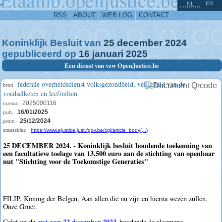
^
-
NL
FR
RSS
ABOUT
WEB LOG
CONTACT
Koninklijk Besluit van
25
december
2024
gepubliceerd op
16
januari
2025
Een dienst van vzw OpenJustice.be
federale overheidsdienst volksgezondheid, veiligheid van de
bron
voedselketen en leefmilieu
2025000116
numac
16/01/2025
pub.
25/12/2024
prom.
staatsblad
https://www.ejustice.just.fgov.be/cgi/article_body(...)
25 DECEMBER 2024. - Koninklijk besluit houdende toekenning van
een facultatieve toelage van 13.500 euro aan de stichting van openbaar
nut "Stichting voor de Toekomstige Generaties"
FILIP, Koning der Belgen, Aan allen die nu zijn en hierna wezen zullen,
Onze Groet.
wet van 22 december 2023
Gelet op de
houdende de algemene