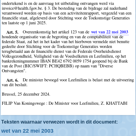
ondertekend is en de aanvraag tot uitbetaling ontvangen werd via
invoice@health.fgov.be. § 3. De besteding van de bijdrage zal naderhand
verantwoord worden op basis van een activiteitenrapport, vergezeld van een
financiële staat, afgeleverd door Stichting voor de Toekomstige Generaties
ten laatste op 1 juni 2025.
Art. 5.
wet van 22 mei 2003
Overeenkomstig het artikel 123 van de
houdende organisatie van de begroting en van de comptabiliteit van de
federale Staat, zal het in het kader van het hierboven vermelde niet benutte
gedeelte door Stichting voor de Toekomstige Generaties worden
terugbetaald aan de financiële dienst van de Federale Overheidsdienst
Volksgezondheid, Veiligheid van de Voedselketen en Leefmilieu, op het
bankrekeningnummer IBAN BE42 6792 0059 1754 geopend bij de Bank
van de Post (BIC/SWIFT: PCHQBEBB) op naam van "Diverse
Ontvangsten".
Art. 6.
De minister bevoegd voor Leefmilieu is belast met de uitvoering
van dit besluit.
Brussel, 25 december 2024.
FILIP Van Koningswege : De Minister voor Leefmilieu, Z. KHATTABI
Teksten waarnaar verwezen wordt in dit document:
wet van 22 mei 2003