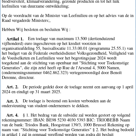
biodiversiteit, klimaatverandering, gezonde producten en tot het luik
leefmilieu van duurzame ontwikkeling;
Op de voordracht van de Minister van Leefmilieu en op het advies van de in
Raad vergaderde Ministers;,
Hebben Wij besloten en besluiten Wij :
Artikel 1.
Een toelage van maximum 13.500 (dertienduizend
vijfhonderd) euro ingeschreven op het krediet voorzien in
organisatieafdeling 55, basisallocatie 11.33.00.01 (programma 25.55.1) van
het budget van de Federale overheidsdienst Volksgezondheid, Veiligheid van
de Voedselketen en Leefmilieu voor het begrotingsjaar 2024 wordt
toegekend aan de stichting van openbaar nut "Stichting voor Toekomstige
Generaties", die zijn zetel heeft op Rue de l'Arsenal 4, 5000 Namen,
(ondernemingsnummer 0462.862.323) vertegenwoordigd door Benoît
Derenne, directeur.
Art. 2.
De periode gedekt door de toelage neemt een aanvang op 1 april
2024 en eindigt op 31 maart 2025.
Art. 3.
De toelage is bestemd om kosten verbonden aan de
ondersteuning van student-ondernemers te dekken.
Art. 4.
§ 1. Het bedrag van de subsidie zal worden gestort op volgend
rekeningnummer: IBAN: BE98 5230 4030 5393 BIC: TRIOBEBB Naam
van de bank: Triodos Bank, Hoogstraat 139/3, 1000 Brussel Rekening op
naam van: "Stichting voor Toekomstige Generaties" § 2. Het bedrag bedoeld
in artikel 1 zal in eenmaal vereffend worden van zodra dit besluit