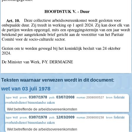
HOOFDSTUK V. - Duur
Art. 10.
Deze collectieve arbeidsovereenkomst wordt gesloten voor
onbepaalde duur. Zij treedt in werking op 1 april 2024. Zij kan door elk van
de partijen worden opgezegd, mits een opzeggingstermijn van een jaar wordt
betekend per aangetekende brief gericht aan de voorzitter van het Paritair
Comité voor de socio-culturele sector.
Gezien om te worden gevoegd bij het koninklijk besluit van 24 oktober
2024.
De Minister van Werk, P-Y. DERMAGNE
Teksten waarnaar verwezen wordt in dit document:
wet van 03 juli 1978
wet
federale
03/07/1978
03/07/2008
2008000527
type
prom.
pub.
numac
bron
overheidsdienst binnenlandse zaken
Wet betreffende de arbeidsovereenkomsten
wet
federale
03/07/1978
12/03/2009
2009000158
type
prom.
pub.
numac
bron
overheidsdienst binnenlandse zaken
Wet betreffende de arbeidsovereenkomsten