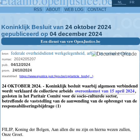
^
-
NL
FR
RSS
ABOUT
WEB LOG
CONTACT
Koninklijk Besluit van
24
oktober
2024
gepubliceerd op
04
december
2024
Een dienst van vzw OpenJustice.be
federale overheidsdienst werkgelegenheid, arbeid en sociaal overleg
bron
2024205207
numac
04/12/2024
pub.
24/10/2024
prom.
staatsblad
https://www.ejustice.just.fgov.be/cgi/article_body(...)
24 OKTOBER 2024. - Koninklijk besluit waarbij algemeen verbindend
wordt verklaard de collectieve arbeids
overeenkomst van 15 april 2024
,
gesloten in het Paritair Comité voor de socio-culturele sector,
betreffende de vaststelling van de aanwending van de opbrengst van de
responsabiliseringsbijdrage (1)
FILIP, Koning der Belgen, Aan allen die nu zijn en hierna wezen zullen,
Onze Groet.