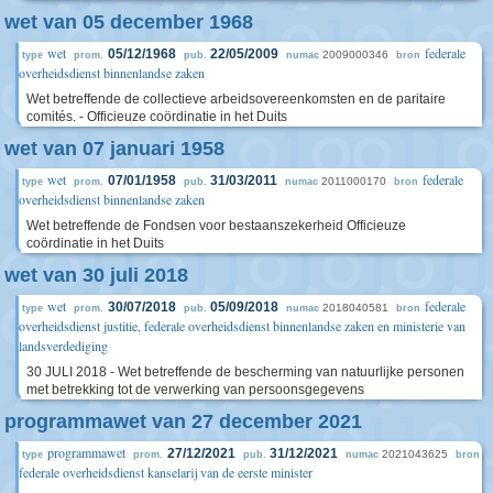
wet van 05 december 1968
wet
federale
05/12/1968
22/05/2009
2009000346
type
prom.
pub.
numac
bron
overheidsdienst binnenlandse zaken
Wet betreffende de collectieve arbeidsovereenkomsten en de paritaire
comités. - Officieuze coördinatie in het Duits
wet van 07 januari 1958
wet
federale
07/01/1958
31/03/2011
2011000170
type
prom.
pub.
numac
bron
overheidsdienst binnenlandse zaken
Wet betreffende de Fondsen voor bestaanszekerheid Officieuze
coördinatie in het Duits
wet van 30 juli 2018
wet
federale
30/07/2018
05/09/2018
2018040581
type
prom.
pub.
numac
bron
overheidsdienst justitie, federale overheidsdienst binnenlandse zaken en ministerie van
landsverdediging
30 JULI 2018 - Wet betreffende de bescherming van natuurlijke personen
met betrekking tot de verwerking van persoonsgegevens
programmawet van 27 december 2021
programmawet
27/12/2021
31/12/2021
2021043625
type
prom.
pub.
numac
bron
federale overheidsdienst kanselarij van de eerste minister