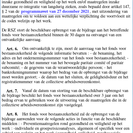
inzake gezondheid en veiligheid op het werk en/of maatregelen inzake
duurzame re-integratie van langdurig zieken, zoals bepaald door artikel 147,
programmawet van 27 december 2021
§ 2 van de
, met uitzondering van
maatregelen om te voldoen aan een wettelijke verplichting die voortvloeit uit
de codex welzijn op het werk.
De RSZ stort de beschikbare opbrengst van de bijdrage aan het betreffende
fonds voor bestaanszekerheid binnen de 30 dagen na ontvangst van een
ontvankelijke aanvraag.
Art. 6.
Om ontvankelijk te zijn, moet de aanvraag van het fonds voor
bestaanszekerheid de volgende informatie bevatten : - de benaming, het
adres en het ondernemingsnummer van het fonds voor bestaanszekerheid; -
de benaming en het nummer van het bevoegde paritair comité of paritair
subcomité; - de gegevens van de verantwoordelijke persoon; - het
bankrekeningnummer waarop het bedrag van de opbrengst van de bijdrage
moet worden gestort; - de datum van het sluiten, de geldigheidsduur en het
registratienummer van de collectieve arbeidsovereenkomst.
Art. 7.
Vanaf de datum van storting van de beschikbare opbrengst van
de bijdrage beschikt het fonds voor bestaanszekerheid over 3 jaar om het
bedrag ervan te gebruiken voor de uitvoering van de maatregelen die in de
collectieve arbeidsovereenkomst zijn vastgelegd.
Art. 8.
Het fonds voor bestaanszekerheid zal de opbrengst van de
bijdrage aanwenden voor de volgende acties in functie van de beschikbare
middelen : - Preventiemaatregelen rond gezondheid en veiligheid op het
werk : -individuele en groepsrisicoanalyses, algemeen of specifiek voor een
gebied van welzijn op het werk (gezondheid, veiligheid, psychosociale