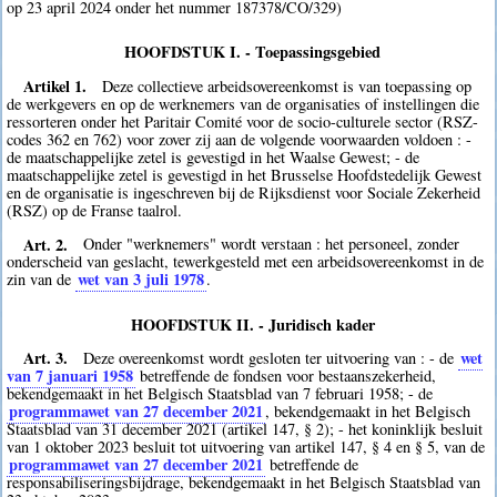
op 23 april 2024 onder het nummer 187378/CO/329)
HOOFDSTUK I. - Toepassingsgebied
Artikel 1.
Deze collectieve arbeidsovereenkomst is van toepassing op
de werkgevers en op de werknemers van de organisaties of instellingen die
ressorteren onder het Paritair Comité voor de socio-culturele sector (RSZ-
codes 362 en 762) voor zover zij aan de volgende voorwaarden voldoen : -
de maatschappelijke zetel is gevestigd in het Waalse Gewest; - de
maatschappelijke zetel is gevestigd in het Brusselse Hoofdstedelijk Gewest
en de organisatie is ingeschreven bij de Rijksdienst voor Sociale Zekerheid
(RSZ) op de Franse taalrol.
Art. 2.
Onder "werknemers" wordt verstaan : het personeel, zonder
onderscheid van geslacht, tewerkgesteld met een arbeidsovereenkomst in de
wet van 3 juli 1978
zin van de
.
HOOFDSTUK II. - Juridisch kader
Art. 3.
wet
Deze overeenkomst wordt gesloten ter uitvoering van : - de
van 7 januari 1958
betreffende de fondsen voor bestaanszekerheid,
bekendgemaakt in het Belgisch Staatsblad van 7 februari 1958; - de
programmawet van 27 december 2021
, bekendgemaakt in het Belgisch
Staatsblad van 31 december 2021 (artikel 147, § 2); - het koninklijk besluit
van 1 oktober 2023 besluit tot uitvoering van artikel 147, § 4 en § 5, van de
programmawet van 27 december 2021
betreffende de
responsabiliseringsbijdrage, bekendgemaakt in het Belgisch Staatsblad van