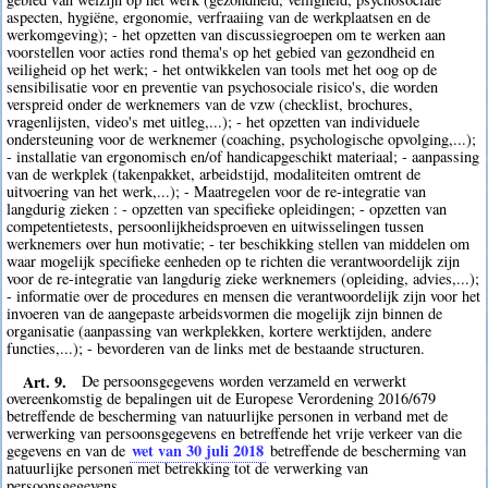
aspecten, hygiëne, ergonomie, verfraaiing van de werkplaatsen en de
werkomgeving); - het opzetten van discussiegroepen om te werken aan
voorstellen voor acties rond thema's op het gebied van gezondheid en
veiligheid op het werk; - het ontwikkelen van tools met het oog op de
sensibilisatie voor en preventie van psychosociale risico's, die worden
verspreid onder de werknemers van de vzw (checklist, brochures,
vragenlijsten, video's met uitleg,...); - het opzetten van individuele
ondersteuning voor de werknemer (coaching, psychologische opvolging,...);
- installatie van ergonomisch en/of handicapgeschikt materiaal; - aanpassing
van de werkplek (takenpakket, arbeidstijd, modaliteiten omtrent de
uitvoering van het werk,...); - Maatregelen voor de re-integratie van
langdurig zieken : - opzetten van specifieke opleidingen; - opzetten van
competentietests, persoonlijkheidsproeven en uitwisselingen tussen
werknemers over hun motivatie; - ter beschikking stellen van middelen om
waar mogelijk specifieke eenheden op te richten die verantwoordelijk zijn
voor de re-integratie van langdurig zieke werknemers (opleiding, advies,...);
- informatie over de procedures en mensen die verantwoordelijk zijn voor het
invoeren van de aangepaste arbeidsvormen die mogelijk zijn binnen de
organisatie (aanpassing van werkplekken, kortere werktijden, andere
functies,...); - bevorderen van de links met de bestaande structuren.
Art. 9.
De persoonsgegevens worden verzameld en verwerkt
overeenkomstig de bepalingen uit de Europese Verordening 2016/679
betreffende de bescherming van natuurlijke personen in verband met de
verwerking van persoonsgegevens en betreffende het vrije verkeer van die
wet van 30 juli 2018
gegevens en van de
betreffende de bescherming van
natuurlijke personen met betrekking tot de verwerking van
persoonsgegevens.