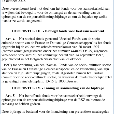
23 oktober 2023.
Deze overeenkomst heeft tot doel om het fonds voor bestaanszekerheid aan
te wijzen dat bevoegd is voor de ontvangst en de aanwending van de
opbrengst van de responsabiliseringsbijdrage en om de bepalen op welke
manier ze wordt aangewend.
HOOFDSTUK III. - Bevoegd fonds voor bestaanszekerheid
Art. 4.
Het sociaal fonds genaamd "Sociaal Fonds van de socio-
culturele sector van de Franse en Duitstalige Gemeenschappen" is het fonds
opgericht bij de collectieve arbeidsovereenkomst van 20 maart 1997
(overeenkomst geregistreerd onder het nummer 44409/CO/329, algemeen
verbindend verklaard bij het koninklijk besluit van 14 september 1997,
gepubliceerd in het Belgisch Staatsblad van 22 oktober
1997) tot oprichting van een "Sociaal Fonds van de socio- culturele sector
van de Franse en Duitstalige Gemeenschappen" en de vaststelling van zijn
statuten en zijn latere wijzigingen, zoals afgesloten binnen het Paritair
Comité voor de socio-culturele sector, en waarvan de maatschappelijke zetel
is gevestigd Saincteletteplein, 13-15 te 1000 Brussel.
HOOFDSTUK IV. - Inning en aanwending van de bijdrage
Art. 5.
Het betreffende fonds voor bestaanszekerheid ontvangt de
opbrengst van de responsabiliseringsbijdrage van de RSZ na hiertoe de
aanvraag te hebben gedaan.
Deze bijdrage is bestemd voor de financiering van preventieve maatregelen