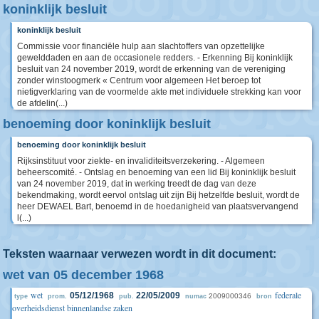
koninklijk besluit
koninklijk besluit
Commissie voor financiële hulp aan slachtoffers van opzettelijke
gewelddaden en aan de occasionele redders. - Erkenning Bij koninklijk
besluit van 24 november 2019, wordt de erkenning van de vereniging
zonder winstoogmerk « Centrum voor algemeen Het beroep tot
nietigverklaring van de voormelde akte met individuele strekking kan voor
de afdelin(...)
benoeming door koninklijk besluit
benoeming door koninklijk besluit
Rijksinstituut voor ziekte- en invaliditeitsverzekering. - Algemeen
beheerscomité. - Ontslag en benoeming van een lid Bij koninklijk besluit
van 24 november 2019, dat in werking treedt de dag van deze
bekendmaking, wordt eervol ontslag uit zijn Bij hetzelfde besluit, wordt de
heer DEWAEL Bart, benoemd in de hoedanigheid van plaatsvervangend
l(...)
Teksten waarnaar verwezen wordt in dit document:
wet van 05 december 1968
wet
federale
05/12/1968
22/05/2009
2009000346
type
prom.
pub.
numac
bron
overheidsdienst binnenlandse zaken