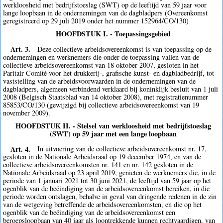
werkloosheid met bedrijfstoeslag (SWT) op de leeftijd van 59 jaar voor
lange loopbaan in de ondernemingen van de dagbladpers (Overeenkomst
geregistreerd op 29 juli 2019 onder het nummer 152964/CO/130)
HOOFDSTUK I. - Toepassingsgebied
Art. 3.
Deze collectieve arbeidsovereenkomst is van toepassing op de
ondernemingen en werknemers die onder de toepassing vallen van de
collectieve arbeidsovereenkomst van 18 oktober 2007, gesloten in het
Paritair Comité voor het drukkerij-, grafische kunst- en dagbladbedrijf, tot
vaststelling van de arbeidsvoorwaarden in de ondernemingen van de
dagbladpers, algemeen verbindend verklaard bij koninklijk besluit van 1 juli
2008 (Belgisch Staatsblad van 14 oktober 2008), met registratienummer
85853/CO/130 (gewijzigd bij collectieve arbeidsovereenkomst van 19
november 2009).
HOOFDSTUK II. - Stelsel van werkloosheid met bedrijfstoeslag
(SWT) op 59 jaar met een lange loopbaan
Art. 4.
In uitvoering van de collectieve arbeidsovereenkomst nr. 17,
gesloten in de Nationale Arbeidsraad op 19 december 1974, en van de
collectieve arbeidsovereenkomsten nr. 141 en nr. 142 gesloten in de
Nationale Arbeidsraad op 23 april 2019, genieten de werknemers die, in de
periode van 1 januari 2021 tot 30 juni 2021, de leeftijd van 59 jaar op het
ogenblik van de beëindiging van de arbeidsovereenkomst bereiken, in die
periode worden ontslagen, behalve in geval van dringende redenen in de zin
van de wetgeving betreffende de arbeidsovereenkomsten, en die op het
ogenblik van de beëindiging van de arbeidsovereenkomst een
beroepsloopbaan van 40 jaar als loontrekkende kunnen rechtvaardigen, van