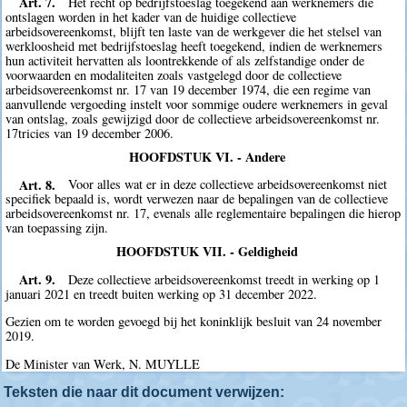
Art. 7.
Het recht op bedrijfstoeslag toegekend aan werknemers die
ontslagen worden in het kader van de huidige collectieve
arbeidsovereenkomst, blijft ten laste van de werkgever die het stelsel van
werkloosheid met bedrijfstoeslag heeft toegekend, indien de werknemers
hun activiteit hervatten als loontrekkende of als zelfstandige onder de
voorwaarden en modaliteiten zoals vastgelegd door de collectieve
arbeidsovereenkomst nr. 17 van 19 december 1974, die een regime van
aanvullende vergoeding instelt voor sommige oudere werknemers in geval
van ontslag, zoals gewijzigd door de collectieve arbeidsovereenkomst nr.
17tricies van 19 december 2006.
HOOFDSTUK VI. - Andere
Art. 8.
Voor alles wat er in deze collectieve arbeidsovereenkomst niet
specifiek bepaald is, wordt verwezen naar de bepalingen van de collectieve
arbeidsovereenkomst nr. 17, evenals alle reglementaire bepalingen die hierop
van toepassing zijn.
HOOFDSTUK VII. - Geldigheid
Art. 9.
Deze collectieve arbeidsovereenkomst treedt in werking op 1
januari 2021 en treedt buiten werking op 31 december 2022.
Gezien om te worden gevoegd bij het koninklijk besluit van 24 november
2019.
De Minister van Werk, N. MUYLLE
Teksten die naar dit document verwijzen: