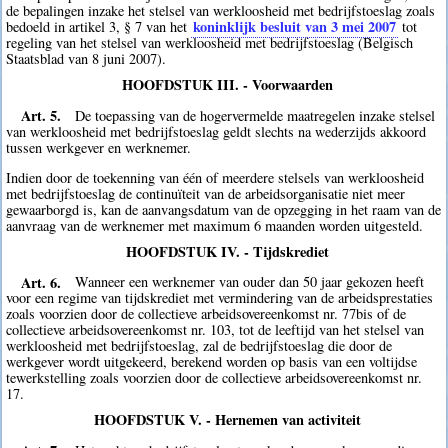
de bepalingen inzake het stelsel van werkloosheid met bedrijfstoeslag zoals
koninklijk besluit van 3 mei 2007
bedoeld in artikel 3, § 7 van het
tot
regeling van het stelsel van werkloosheid met bedrijfstoeslag (Belgisch
Staatsblad van 8 juni 2007).
HOOFDSTUK III. - Voorwaarden
Art. 5.
De toepassing van de hogervermelde maatregelen inzake stelsel
van werkloosheid met bedrijfstoeslag geldt slechts na wederzijds akkoord
tussen werkgever en werknemer.
Indien door de toekenning van één of meerdere stelsels van werkloosheid
met bedrijfstoeslag de continuïteit van de arbeidsorganisatie niet meer
gewaarborgd is, kan de aanvangsdatum van de opzegging in het raam van de
aanvraag van de werknemer met maximum 6 maanden worden uitgesteld.
HOOFDSTUK IV. - Tijdskrediet
Art. 6.
Wanneer een werknemer van ouder dan 50 jaar gekozen heeft
voor een regime van tijdskrediet met vermindering van de arbeidsprestaties
zoals voorzien door de collectieve arbeidsovereenkomst nr. 77bis of de
collectieve arbeidsovereenkomst nr. 103, tot de leeftijd van het stelsel van
werkloosheid met bedrijfstoeslag, zal de bedrijfstoeslag die door de
werkgever wordt uitgekeerd, berekend worden op basis van een voltijdse
tewerkstelling zoals voorzien door de collectieve arbeidsovereenkomst nr.
17.
HOOFDSTUK V. - Hernemen van activiteit