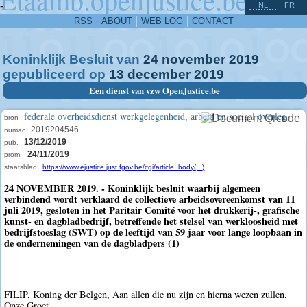
^
-
NL
FR
RSS
ABOUT
WEB LOG
CONTACT
Koninklijk Besluit van
24
november
2019
gepubliceerd op
13
december
2019
Een dienst van vzw OpenJustice.be
federale overheidsdienst werkgelegenheid, arbeid en sociaal overleg
bron
2019204546
numac
13/12/2019
pub.
24/11/2019
prom.
staatsblad
https://www.ejustice.just.fgov.be/cgi/article_body(...)
24 NOVEMBER 2019. - Koninklijk besluit waarbij algemeen
verbindend wordt verklaard de collectieve arbeidsovereenkomst van 11
juli 2019, gesloten in het Paritair Comité voor het drukkerij-, grafische
kunst- en dagbladbedrijf, betreffende het stelsel van werkloosheid met
bedrijfstoeslag (SWT) op de leeftijd van 59 jaar voor lange loopbaan in
de ondernemingen van de dagbladpers (1)
FILIP, Koning der Belgen, Aan allen die nu zijn en hierna wezen zullen,
Onze Groet.