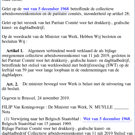
wet van 5 december 1968
Gelet op de
betreffende de collectieve
arbeidsovereenkomsten en de paritaire comités, inzonderheid op artikel 28;
Gelet op het verzoek van het Paritair Comité voor het drukkerij-, grafische
kunst- en dagbladbedrijf;
Op de voordracht van de Minister van Werk, Hebben Wij besloten en
besluiten Wij :
Artikel 1.
Algemeen verbindend wordt verklaard de als bijlage
overgenomen collectieve arbeidsovereenkomst van 11 juli 2019, gesloten in
het Paritair Comité voor het drukkerij-, grafische kunst- en dagbladbedrijf,
betreffende het stelsel van werkloosheid met bedrijfstoeslag (SWT) op de
leeftijd van 59 jaar voor lange loopbaan in de ondernemingen van de
dagbladpers.
Art. 2.
De minister bevoegd voor Werk is belast met de uitvoering van
dit besluit.
Gegeven te Brussel, 24 november 2019.
FILIP Van Koningswege : De Minister van Werk, N. MUYLLE _______
Nota
Wet van 5 december 1968
(1) Verwijzing naar het Belgisch Staatsblad :
,
Belgisch Staatsblad van 15 januari 1969.
Bijlage Paritair Comité voor het drukkerij-, grafische kunst- en
dagbladbedrijf Collectieve arbeidsovereenkomst van 11 juli 2019 Stelsel van