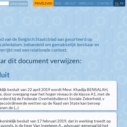
-
-
-
-
PRIVÉLEVEN
RSS
ABOUT
WEB LOG
CONTACT
NL
FR
ud van de Belgisch Staatsblad aan gesorteerd op
icatiedatum, behandeld om gemakkelijk leesbaar en
verrijkt met een relationele context.
aar dit document verwijzen:
luit
klijk besluit van 22 april 2019 wordt Mevr. Khadija BENSALAH,
, door overgang naar het hoger niveau in de klasse A1, met de
orderd bij de Federale Overheidsdienst Sociale Zekerheid, v
ecoördineerde wetten op de Raad van State kan beroep
en de (...)
 koninklijk besluit van 17 februari 2019, dat in werking treedt op
avonds, is de heer Van Ingelgem A., advocaat-generaal bij het