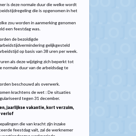
emer is deze normale duur die welke wordt
arbeidstijdregeling die is opgenomen in het
welke zou worden in aanmerking genomen
eeld een feestdag was.
worden de bezoldigde
rbeidstijdvermindering gelijkgesteld
beidstijd op basis van 38 uren per week.
uren als deze wijziging zich beperkt tot
de normale duur van de arbeidsdag te
 worden beschouwd als overwerk.
omen krachtens de wet : De situaties
regulariseerd tegen 31 december.
 jaarlijkse vakantie, kort verzuim,
 verlof
palingen die van kracht zijn inzake
eerde feestdag valt, zal de werknemer
de veertiendaagse werkperiode