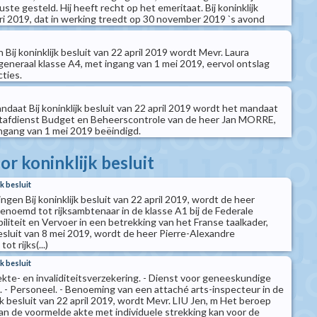
uste gesteld. Hij heeft recht op het emeritaat. Bij koninklijk
ari 2019, dat in werking treedt op 30 november 2019 `s avond
 Bij koninklijk besluit van 22 april 2019 wordt Mevr. Laura
eneraal klasse A4, met ingang van 1 mei 2019, eervol ontslag
cties.
ndaat Bij koninklijk besluit van 22 april 2019 wordt het mandaat
 Stafdienst Budget en Beheerscontrole van de heer Jan MORRE,
ingang van 1 mei 2019 beëindigd.
r koninklijk besluit
k besluit
gen Bij koninklijk besluit van 22 april 2019, wordt de heer
oemd tot rijksambtenaar in de klasse A1 bij de Federale
liteit en Vervoer in een betrekking van het Franse taalkader,
 besluit van 8 mei 2019, wordt de heer Pierre-Alexandre
 rijks(...)
k besluit
iekte- en invaliditeitsverzekering. - Dienst voor geneeskundige
. - Personeel. - Benoeming van een attaché arts-inspecteur in de
ijk besluit van 22 april 2019, wordt Mevr. LIU Jen, m Het beroep
van de voormelde akte met individuele strekking kan voor de