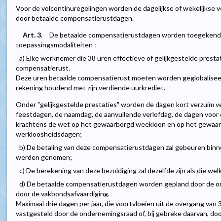
Voor de volcontinuregelingen worden de dagelijkse of wekelijkse 
door betaalde compensatierustdagen.
Art. 3.
De betaalde compensatierustdagen worden toegekend 
toepassingsmodaliteiten :
a) Elke werknemer die 38 uren effectieve of gelijkgestelde prestat
compensatierust.
Deze uren betaalde compensatierust moeten worden geglobaliseerd
rekening houdend met zijn verdiende uurkrediet.
Onder "gelijkgestelde prestaties" worden de dagen kort verzuim ver
feestdagen, de naamdag, de aanvullende verlofdag, de dagen voor
krachtens de wet op het gewaarborgd weekloon en op het gewaar
werkloosheidsdagen;
b) De betaling van deze compensatierustdagen zal gebeuren binn
werden genomen;
c) De berekening van deze bezoldiging zal dezelfde zijn als die w
d) De betaalde compensatierustdagen worden gepland door de on
door de vakbondsafvaardiging.
Maximaal drie dagen per jaar, die voortvloeien uit de overgang van
vastgesteld door de ondernemingsraad of, bij gebreke daarvan, do