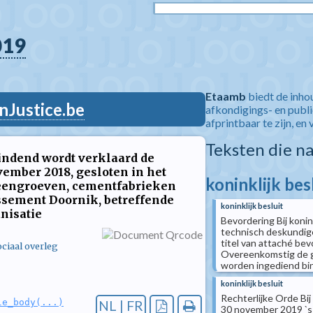
019
Etaamb
biedt de inho
nJustice.be
afkondigings- en publ
afprintbaar te zijn, en 
Teksten die n
indend wordt verklaard de
ember 2018, gesloten in het
koninklijk bes
steengroeven, cementfabrieken
ssement Doornik, betreffende
koninklijk besluit
nisatie
Bevordering Bij konin
technisch deskundige
titel van attaché bev
ciaal overleg
Overeenkomstig de g
worden ingediend binn
koninklijk besluit
Rechterlijke Orde Bij
le_body(...)
NL | FR
30 november 2019 `s 