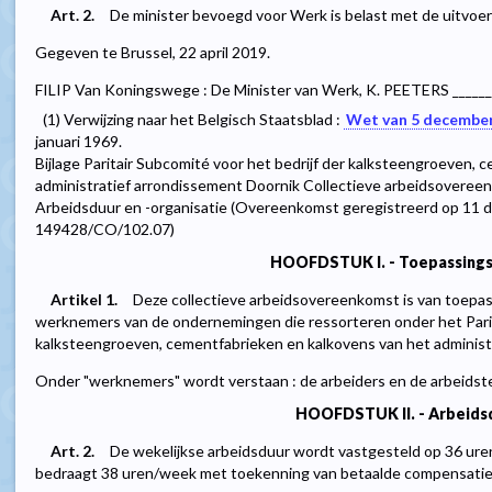
Art. 2.
De minister bevoegd voor Werk is belast met de uitvoeri
Gegeven te Brussel, 22 april 2019.
FILIP Van Koningswege : De Minister van Werk, K. PEETERS _____
(1) Verwijzing naar het Belgisch Staatsblad :
Wet van 5 decembe
januari 1969.
Bijlage Paritair Subcomité voor het bedrijf der kalksteengroeven,
administratief arrondissement Doornik Collectieve arbeidsovere
Arbeidsduur en -organisatie (Overeenkomst geregistreerd op 11
149428/CO/102.07)
HOOFDSTUK I. - Toepassing
Artikel 1.
Deze collectieve arbeidsovereenkomst is van toepa
werknemers van de ondernemingen die ressorteren onder het Parita
kalksteengroeven, cementfabrieken en kalkovens van het administ
Onder "werknemers" wordt verstaan : de arbeiders en de arbeidste
HOOFDSTUK II. - Arbeids
Art. 2.
De wekelijkse arbeidsduur wordt vastgesteld op 36 uren
bedraagt 38 uren/week met toekenning van betaalde compensati