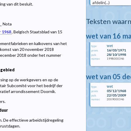
afdelin(...)
ng van dit besluit.
Teksten waarn
__ Nota
r 1968
, Belgisch Staatsblad van 15
wet van 16 m
 cementfabrieken en kalkovens van het
wet
type
enkomst van 20 november 2018
16/03/1971
prom.
28/10/1998
 december 2018 onder het nummer
pub.
1998000346
numac
sgebied
wet van 05 d
ssing op de werkgevers en op de
ir Subcomité voor het bedrijf der
wet
type
05/12/1968
ratief arrondissement Doornik.
prom.
22/05/2009
pub.
2009000346
numac
rs.
duur
. De effectieve arbeidstijdregeling
erustdagen.