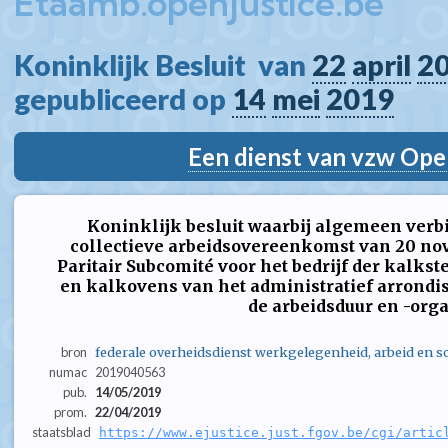
Etaamb.openjustice.be
Koninklijk Besluit  van 
22
april
2
gepubliceerd op 
14
mei
2019
Een dienst van vzw Ope
Koninklijk besluit waarbij algemeen verb
collectieve arbeidsovereenkomst van 20 nov
Paritair Subcomité voor het bedrijf der kalk
en kalkovens van het administratief arrondi
de arbeidsduur en -orga
bron
federale overheidsdienst werkgelegenheid, arbeid en so
numac
2019040563
pub.
14/05/2019
prom.
22/04/2019
staatsblad
https://www.ejustice.just.fgov.be/cgi/artic