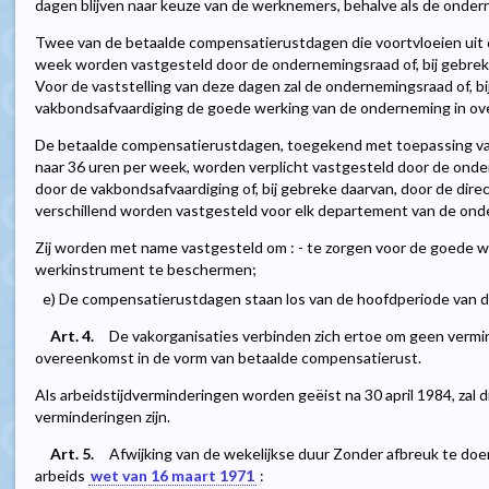
dagen blijven naar keuze van de werknemers, behalve als de ondern
Twee van de betaalde compensatierustdagen die voortvloeien uit 
week worden vastgesteld door de ondernemingsraad of, bij gebrek
Voor de vaststelling van deze dagen zal de ondernemingsraad of, bi
vakbondsafvaardiging de goede werking van de onderneming in o
De betaalde compensatierustdagen, toegekend met toepassing van
naar 36 uren per week, worden verplicht vastgesteld door de onder
door de vakbondsafvaardiging of, bij gebreke daarvan, door de dire
verschillend worden vastgesteld voor elk departement van de ond
Zij worden met name vastgesteld om : - te zorgen voor de goede w
werkinstrument te beschermen;
e) De compensatierustdagen staan los van de hoofdperiode van de 
Art. 4.
De vakorganisaties verbinden zich ertoe om geen vermi
overeenkomst in de vorm van betaalde compensatierust.
Als arbeidstijdverminderingen worden geëist na 30 april 1984, zal di
verminderingen zijn.
Art. 5.
Afwijking van de wekelijkse duur Zonder afbreuk te doe
arbeids
wet van 16 maart 1971
: