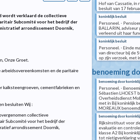
Hof van Cassatie, in r
besluit van 17 febru
d wordt verklaard de collectieve
koninklijk besluit
ritair Subcomité voor het bedrijf der
Personeel. - Pensioen
BALLARIN, adviseur g
nistratief arrondissement Doornik,
verleend uit haar fun
koninklijk besluit
Personeel. - Einde ma
van directeur bij de
op zijn verzoek, met 
len, Onze Groet.
benoeming doo
e arbeidsovereenkomsten en de paritaire
benoeming door koninklij
der kalksteengroeven, cementfabrieken en
Personeel. - Benoemin
Sébastien LHOEST ben
Overheidsdienst Mobi
met in Bij koninklijk
n besluiten Wij :
MOREAUX benoemd tot
 overgenomen collectieve
benoeming door koninklij
ir Subcomité voor het bedrijf der
Rijksinstituut voor z
ratief arrondissement Doornik,
evaluatie en controle
klasse A2 Bij koninkl
tot nietigverklaring 