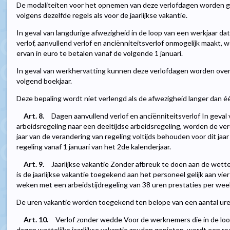
De modaliteiten voor het opnemen van deze verlofdagen worden 
volgens dezelfde regels als voor de jaarlijkse vakantie.
In geval van langdurige afwezigheid in de loop van een werkjaar dat
verlof, aanvullend verlof en anciënniteitsverlof onmogelijk maak
ervan in euro te betalen vanaf de volgende 1 januari.
In geval van werkhervatting kunnen deze verlofdagen worden over
volgend boekjaar.
Deze bepaling wordt niet verlengd als de afwezigheid langer dan éé
Art. 8.
Dagen aanvullend verlof en anciënniteitsverlof In geval
arbeidsregeling naar een deeltijdse arbeidsregeling, worden de ver
jaar van de verandering van regeling voltijds behouden voor dit ja
regeling vanaf 1 januari van het 2de kalenderjaar.
Art. 9.
Jaarlijkse vakantie Zonder afbreuk te doen aan de wetteli
is de jaarlijkse vakantie toegekend aan het personeel gelijk aan v
weken met een arbeidstijdregeling van 38 uren prestaties per week, 
De uren vakantie worden toegekend ten belope van een aantal uren
Art. 10.
Verlof zonder wedde Voor de werknemers die in de loo
dagen wettelijke jaarlijkse vakantie zouden genieten, wordt een r