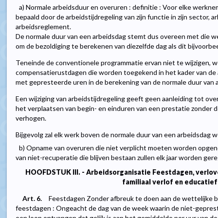
a) Normale arbeidsduur en overuren : definitie : Voor elke werkn
bepaald door de arbeidstijdregeling van zijn functie in zijn sector, 
arbeidsreglement.
De normale duur van een arbeidsdag stemt dus overeen met die 
om de bezoldiging te berekenen van diezelfde dag als dit bijvoorb
Teneinde de conventionele programmatie ervan niet te wijzigen, 
compensatierustdagen die worden toegekend in het kader van de a
met gepresteerde uren in de berekening van de normale duur van ar
Een wijziging van arbeidstijdregeling geeft geen aanleiding tot over
het verplaatsen van begin- en einduren van een prestatie zonder 
verhogen.
Bijgevolg zal elk werk boven de normale duur van een arbeidsdag
b) Opname van overuren die niet verplicht moeten worden opgen
van niet-recuperatie die blijven bestaan zullen elk jaar worden ge
HOOFDSTUK III. - Arbeidsorganisatie Feestdagen, verloven,
familiaal verlof en educatief
Art. 6.
Feestdagen Zonder afbreuk te doen aan de wettelijke be
feestdagen : Ongeacht de dag van de week waarin de niet-geprest
een loon ontvangen dat gelijk is aan het gemiddelde per uur van 