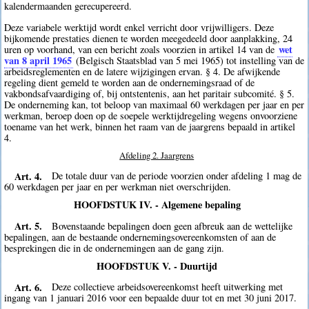
kalendermaanden gerecupereerd.
Deze variabele werktijd wordt enkel verricht door vrijwilligers. Deze
bijkomende prestaties dienen te worden meegedeeld door aanplakking, 24
wet
uren op voorhand, van een bericht zoals voorzien in artikel 14 van de
van 8 april 1965
(Belgisch Staatsblad van 5 mei 1965) tot instelling van de
arbeidsreglementen en de latere wijzigingen ervan. § 4. De afwijkende
regeling dient gemeld te worden aan de ondernemingsraad of de
vakbondsafvaardiging of, bij ontstentenis, aan het paritair subcomité. § 5.
De onderneming kan, tot beloop van maximaal 60 werkdagen per jaar en per
werkman, beroep doen op de soepele werktijdregeling wegens onvoorziene
toename van het werk, binnen het raam van de jaargrens bepaald in artikel
4.
Afdeling 2. Jaargrens
Art. 4.
De totale duur van de periode voorzien onder afdeling 1 mag de
60 werkdagen per jaar en per werkman niet overschrijden.
HOOFDSTUK IV. - Algemene bepaling
Art. 5.
Bovenstaande bepalingen doen geen afbreuk aan de wettelijke
bepalingen, aan de bestaande ondernemingsovereenkomsten of aan de
besprekingen die in de ondernemingen aan de gang zijn.
HOOFDSTUK V. - Duurtijd
Art. 6.
Deze collectieve arbeidsovereenkomst heeft uitwerking met
ingang van 1 januari 2016 voor een bepaalde duur tot en met 30 juni 2017.