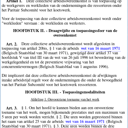
Artikel 1.
Deze collectieve arbeidsovereenkomst is van toepassing op
de werkgevers en werklieden van de ondernemingen die ressorteren onder
het Paritair Subcomité voor het koetswerk.
Voor de toepassing van deze collectieve arbeidsovereenkomst wordt onder
"werklieden" verstaan : de werklieden en werksters.
HOOFDSTUK II. - Draagwijdte en toepassingssfeer van de
overeenkomst
Art. 2.
Deze collectieve arbeidsovereenkomst wordt afgesloten in
wet van 16 maart 1971
toepassing van artikel 20bis, § 1 van de arbeids
(Belgisch Staatsblad van 30 maart 1971), gewijzigd door artikel 37 van
hoofdstuk V van titel III van de wet van 26 juli 1996 tot bevordering van de
werkgelegenheid en tot de preventieve vrijwaring van het
concurrentievermogen (Belgisch Staatsblad van 1 augustus 1996).
Dit impliceert dat deze collectieve arbeidsovereenkomst de afwijkingen
inzake arbeidstijd regelt voor de ondernemingen die onder de bevoegdheid
van het Paritair Subcomité voor het koetswerk ressorteren.
HOOFDSTUK III. - Toepassingsmodaliteiten
Afdeling 1. Onvoorziene toename van het werk
Art. 3.
§ 1. Om het hoofd te kunnen bieden aan een onvoorziene
toename van het werk, mogen bijkomende prestaties met een maximum van
5 uren per week worden verricht. § 2. Die uren worden gepresteerd binnen
wet van 16 maart 1971
het raam van artikel 25 van de arbeids
(Belgisch
Staatsblad van 30 maart 1971). § 3. Deze uren worden binnen de drie