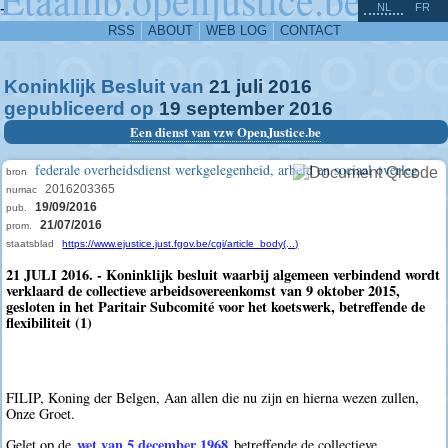
^
-
NL
FR
RSS
ABOUT
WEB LOG
CONTACT
Koninklijk Besluit van
21
juli
2016
gepubliceerd op
19
september
2016
Een dienst van vzw OpenJustice.be
federale overheidsdienst werkgelegenheid, arbeid en sociaal overleg
bron
2016203365
numac
19/09/2016
pub.
21/07/2016
prom.
staatsblad
https://www.ejustice.just.fgov.be/cgi/article_body(...)
21 JULI 2016. - Koninklijk besluit waarbij algemeen verbindend wordt
verklaard de collectieve arbeidsovereenkomst van 9 oktober 2015,
gesloten in het Paritair Subcomité voor het koetswerk, betreffende de
flexibiliteit (1)
FILIP, Koning der Belgen, Aan allen die nu zijn en hierna wezen zullen,
Onze Groet.
wet van 5 december 1968
Gelet op de
betreffende de collectieve