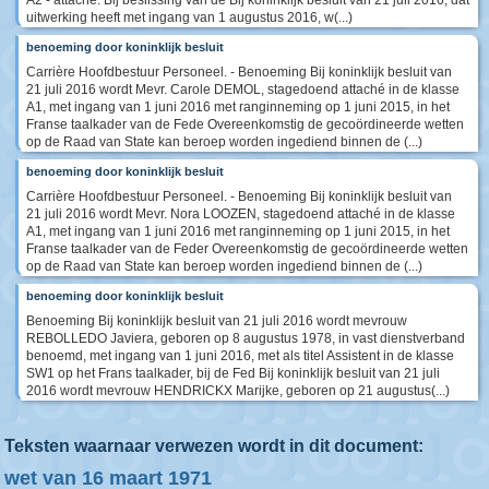
A2 - attaché. Bij beslissing van de Bij koninklijk besluit van 21 juli 2016, dat
uitwerking heeft met ingang van 1 augustus 2016, w(...)
benoeming door koninklijk besluit
Carrière Hoofdbestuur Personeel. - Benoeming Bij koninklijk besluit van
21 juli 2016 wordt Mevr. Carole DEMOL, stagedoend attaché in de klasse
A1, met ingang van 1 juni 2016 met ranginneming op 1 juni 2015, in het
Franse taalkader van de Fede Overeenkomstig de gecoördineerde wetten
op de Raad van State kan beroep worden ingediend binnen de (...)
benoeming door koninklijk besluit
Carrière Hoofdbestuur Personeel. - Benoeming Bij koninklijk besluit van
21 juli 2016 wordt Mevr. Nora LOOZEN, stagedoend attaché in de klasse
A1, met ingang van 1 juni 2016 met ranginneming op 1 juni 2015, in het
Franse taalkader van de Feder Overeenkomstig de gecoördineerde wetten
op de Raad van State kan beroep worden ingediend binnen de (...)
benoeming door koninklijk besluit
Benoeming Bij koninklijk besluit van 21 juli 2016 wordt mevrouw
REBOLLEDO Javiera, geboren op 8 augustus 1978, in vast dienstverband
benoemd, met ingang van 1 juni 2016, met als titel Assistent in de klasse
SW1 op het Frans taalkader, bij de Fed Bij koninklijk besluit van 21 juli
2016 wordt mevrouw HENDRICKX Marijke, geboren op 21 augustus(...)
Teksten waarnaar verwezen wordt in dit document:
wet van 16 maart 1971