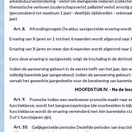
arbeidsduurvermindering - verlof om dwingende redenen (collectie
thematische verloven (ouderschapsverlof, palliatief verlof, ernstig zie
(gecumuleerd tot maximum 1 jaar) - deeltijds tijdskrediet - onbeta
jaar)
Art. 8.
Afrondingsregels De aldus vastgestelde ervaring wordt a
Ervaring van X-jaren en 1 tot/met 6 maanden wordt afgerond naar X
Ervaring van X-jaren en meer dan 6 maanden wordt afgerond naar (
Eens deze ervaring is vastgesteld, volgt de inschaling in de dichtst
Indien de aanwerving gebeurt in de eerste helft van het jaar, dan 
volledig baremiek jaar aangerekend. Indien de aanwerving gebeurt 
vervalt het gewerkte jaargedeelte voor de berekening van baremie
HOOFDSTUK IV. - Na de insc
Art. 9.
Promotie Indien een werknemer promotie maakt naar ee
functieklasse, wordt het kangoeroeprincipe (zie voorbeelden in bi
functieklasse wordt de ervaring verminderd met één baremieke stap (
3 of 5 functiejaren zijn).
Art. 10.
Gelijkgestelde periodes Dezelfde periodes van inactivit