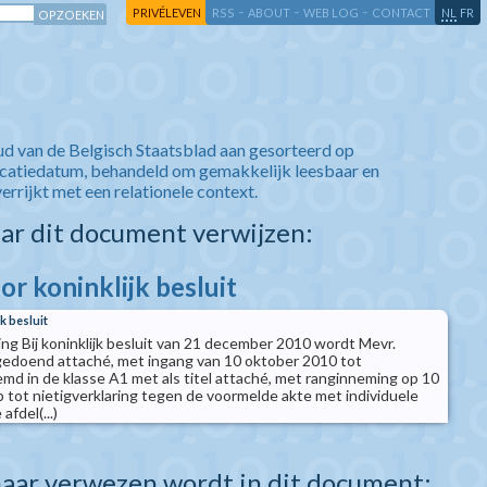
-
-
-
-
PRIVÉLEVEN
RSS
ABOUT
WEB LOG
CONTACT
NL
FR
ud van de Belgisch Staatsblad aan gesorteerd op
icatiedatum, behandeld om gemakkelijk leesbaar en
verrijkt met een relationele context.
aar dit document verwijzen:
r koninklijk besluit
k besluit
ng Bij koninklijk besluit van 21 december 2010 wordt Mevr.
gedoend attaché, met ingang van 10 oktober 2010 tot
md in de klasse A1 met als titel attaché, met ranginneming op 10
 tot nietigverklaring tegen de voormelde akte met individuele
afdel(...)
aar verwezen wordt in dit document: