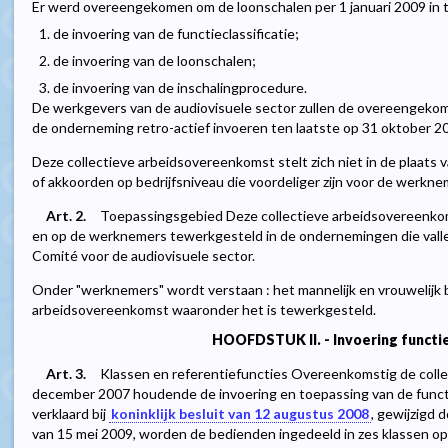
Er werd overeengekomen om de loonschalen per 1 januari 2009 in t
1. de invoering van de functieclassificatie;
2. de invoering van de loonschalen;
3. de invoering van de inschalingprocedure.
De werkgevers van de audiovisuele sector zullen de overeengekome
de onderneming retro-actief invoeren ten laatste op 31 oktober 2
Deze collectieve arbeidsovereenkomst stelt zich niet in de plaats
of akkoorden op bedrijfsniveau die voordeliger zijn voor de werkne
Art. 2.
Toepassingsgebied Deze collectieve arbeidsovereenkom
en op de werknemers tewerkgesteld in de ondernemingen die valle
Comité voor de audiovisuele sector.
Onder "werknemers" wordt verstaan : het mannelijk en vrouwelijk
arbeidsovereenkomst waaronder het is tewerkgesteld.
HOOFDSTUK II. - Invoering functie
Art. 3.
Klassen en referentiefuncties Overeenkomstig de coll
december 2007 houdende de invoering en toepassing van de functi
verklaard bij
koninklijk besluit van 12 augustus 2008
, gewijzigd 
van 15 mei 2009, worden de bedienden ingedeeld in zes klassen op 