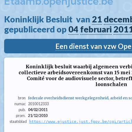
Etaamb.openjustice.be
Koninklijk Besluit  van 
21
decem
gepubliceerd op 
04
februari
201
Een dienst van vzw Ope
Koninklijk besluit waarbij algemeen verb
collectieve arbeidsovereenkomst van 15 mei 2
Comité voor de audiovisuele sector, betre
loonschalen
bron
federale overheidsdienst werkgelegenheid, arbeid en so
numac
2010012333
pub.
04/02/2011
prom.
21/12/2010
staatsblad
https://www.ejustice.just.fgov.be/cgi/artic