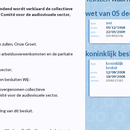
indend wordt verklaard de collectieve
wet van 05 d
 Comité voor de audiovisuele sector,
wet
type
05/12/1968
prom.
22/05/2009
pub.
2009000346
numac
n zullen, Onze Groet.
koninklijk be
e arbeidsovereenkomsten en de paritaire
koninklijk
type
besluit
sector;
12/08/2008
prom.
18/09/2008
pub.
n besluiten Wij :
2008013183
numac
 overgenomen collectieve
ité voor de audiovisuele sector,
ng van dit besluit.