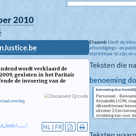
ber
2010
1
Etaamb
biedt de inho
nJustice.be
afkondigings- en publ
afprintbaar te zijn, en 
Teksten die n
indend wordt verklaard de
009, gesloten in het Paritair
benoeming doo
ffende de invoering van de
benoeming door koninklij
Personeel. - Benoemi
Annabelle LION, sta
ciaal overleg
rijksambtenaar benoe
oktober 2 Een beroep
strekking kan voor de 
le_body(...)
NL | FR
Teksten waarn