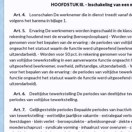
HOOFDSTUK III. - Inschakeling van een
Art. 4.
Loonschalen De werknemer die in dienst treedt vanaf d
volgens het barema in bijlage 1.
Art. 5.
Ervaring De werknemers worden ingeschaald in de klas
rekening houdend met de ervaring (beroepsloopbaan) - Worden voor 
genomen voor het bepalen van de ervaring : de periodes van voltijd
ongeacht het statuut waarin de functie werd uitgeoefend (werknem
uitzendarbeid). - Worden voor 50 pct. in rekening genomen voor he
van voltijdse tewerkstelling in een aanverwante functie ongeacht 
uitgeoefend (werknemer, overheid, zelfstandige, uitzendarbeid). -
voor het bepalen van de ervaring : de periodes van voltijdse tewer
functie ongeacht het statuut waarin de functie werd uitgeoefend 
uitzendarbeid).
Art. 6.
Deeltijdse tewerkstelling De periodes van deeltijdse t
periodes van voltijdse tewerkstelling.
Art. 7.
Gelijkgestelde periodes Bepaalde periodes van inactivi
van tewerkstelling - wettelijke jaarlijkse vakantie - extralegaal verl
feestdagen - klein verlet - beroepsziekte - arbeidsongeval - ziekte e
moederschaprust - syndicale vorming - inhaalrust voor overuren -