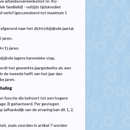
ve arbeidsovereenkomst nr. 45) -
k familielid) - voltijds tijdskrediet
ald verlof (gecumuleerd tot maximum 1
fgerond naar het dichtstbijzijnde jaartal.
-jaren.
X+1)-jaren.
bijzijnde lagere baremieke stap.
wordt het gewerkte jaargedeelte als een
in de tweede helft van het jaar dan
ke jaren.
haling
n functie die behoort tot een hogere
jlage 3) gehanteerd. Per gestegen
afhankelijk van de ervaring kan dit 1, 2,
eit, zoals voorzien in artikel 7 worden