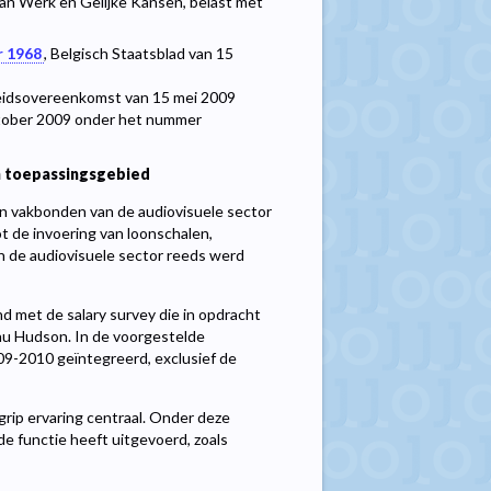
an Werk en Gelijke Kansen, belast met
r 1968
, Belgisch Staatsblad van 15
rbeidsovereenkomst van 15 mei 2009
ktober 2009 onder het nummer
n toepassingsgebied
en vakbonden van de audiovisuele sector
 de invoering van loonschalen,
an de audiovisuele sector reeds werd
 met de salary survey die in opdracht
au Hudson. In de voorgestelde
9-2010 geïntegreerd, exclusief de
rip ervaring centraal. Onder deze
de functie heeft uitgevoerd, zoals