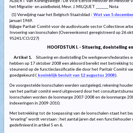
ALBERT Van Koningswege : De Vice-Eerste Minister en Minister v
het Migratie- en asielbeleid, Mevr. J. MILQUET _______ Nota
(1) Verwijzing naar het Belgisch Staatsblad :
Wet van 5 decembe
januari 1969.
Bijlage Paritair Comité voor de audiovisuele sector Collectieve a
Invoering van loonschalen (Overeenkomst geregistreerd op 26 o
95241/CO/227)
HOOFDSTUK I. - Situering, doelstelling e
Artikel 1.
Situering en doelstelling De werkgeversfederaties 
hebben op 17 oktober 2008 een akkoord bereikt met betrekking tot
steunend op de functieclassificatie die door het Paritair Comité v
goedgekeurd (
koninklijk besluit van 12 augustus 2008
).
De voorgestelde loonschalen werden vastgelegd, rekening houdend
van het paritair comité werd uitgevoerd door het consultantsbure
loonschalen worden de loonmarge 2007-2008 en de loonmarge 200
indexeringen in 2009-2010.
Met betrekking tot de toepassing van de loonschalen staat het beg
"ervaring" wordt verstaan : het aantal jaren dat een functiehouder 
gedefinieerd in artikel 5 en 6.