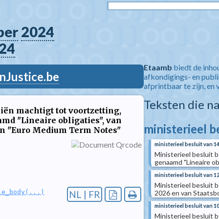
ber
2024
24
Etaamb
biedt de inho
nJustice.be
afkondigings- en publ
afprintbaar te zijn, en 
Teksten die n
iën machtigt tot voortzetting,
amd "Lineaire obligaties", van
ministerieel b
an "Euro Medium Term Notes"
ministerieel besluit van 1
Ministerieel besluit 
genaamd "Lineaire obl
ministerieel besluit van 1
Ministerieel besluit 
le_body(...)
2026 en van Staatsbo
NL | FR
ministerieel besluit van 1
Ministerieel besluit 