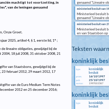
genaamd "Lineaire obl
anciën machtigt tot voortzetting, in
ties", van de leningen genaamd
ministerieel besluit van 1
Ministerieel besluit 
genaamd "Lineaire ob
ministerieel besluit van 2
Ministerieel besluit 
len, Onze Groet.
en van Staatsbon op 1
 2025, artikel 4, § 1, eerste lid, 1° ;
Teksten waarn
de lineaire obligaties, gewijzigd bij de
 2004, 18 juli 2008, 31 oktober 2008, 21
koninklijk be
ifte van Staatsbons, gewijzigd bij de
koninklijk
type
7, 23 februari 2012, 29 maart 2012, 17
besluit
16/10/1997
prom.
25/10/1997
pub.
1997003587
numac
itgifte van de Euro Medium Term Notes
 18 december 2012 en 25 december 2016;
koninklijk bes
koninklijk
type
besluit