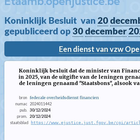
Etaamb.openjustice.be
Koninklijk Besluit  van 
20
decem
gepubliceerd op 
30
december
20
Een dienst van vzw Ope
Koninklijk besluit dat de minister van Financ
in 2025, van de uitgifte van de leningen gena
de leningen genaamd "Staatsbons", alsook v
bron
federale overheidsdienst financien
numac
2024011442
pub.
30/12/2024
prom.
20/12/2024
staatsblad
https://www.ejustice.just.fgov.be/cgi/artic