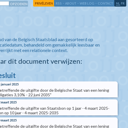
-
-
-
-
PRIVÉLEVEN
RSS
ABOUT
WEB LOG
CONTACT
NL
FR
ud van de Belgisch Staatsblad aan gesorteerd op
icatiedatum, behandeld om gemakkelijk leesbaar en
verrijkt met een relationele context.
aar dit document verwijzen:
esluit
4 januari 2025
betreffende de uitgifte door de Belgische Staat van een lening
igaties 3,10% - 22 juni 2035"
2 maart 2025
betreffende de uitgifte van Staatsbon op 1 jaar - 4 maart 2025-
n op 10 jaar - 4 maart 2025-2035
0 maart 2025
betreffende de uitgifte door de Belgische Staat van een lening