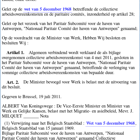
wet van 5 december 1968
Gelet op de
betreffende de collectieve
arbeidsovereenkomsten en de paritaire comités, inzonderheid op artikel 28;
Gelet op het verzoek van het Paritair Subcomité voor de haven van
Antwerpen, "Nationaal Paritair Comité der haven van Antwerpen" genaamd;
Op de voordracht van de Minister van Werk, Hebben Wij besloten en
besluiten Wij :
Artikel 1.
Algemeen verbindend wordt verklaard de als bijlage
overgenomen collectieve arbeidsovereenkomst van 4 mei 2011, gesloten in
het Paritair Subcomité voor de haven van Antwerpen, "Nationaal Paritair
Comité der haven van Antwerpen" genaamd, betreffende de verlenging van
sommige collectieve arbeidsovereenkomsten van bepaalde duur.
Art. 2.
De Minister bevoegd voor Werk is belast met de uitvoering van
dit besluit.
Gegeven te Brussel, 19 juli 2011.
ALBERT Van Koningswege : De Vice-Eerste Minister en Minister van
Werk en Gelijke Kansen, belast met het Migratie- en asielbeleid, Mevr. J.
MILQUET _______ Nota
Wet van 5 december 1968
(1) Verwijzing naar het Belgisch Staatsblad :
,
Belgisch Staatsblad van 15 januari 1969.
Bijlage Paritair Subcomité voor de haven van Antwerpen, "Nationaal
Paritair Comité der haven van Antwerpen" genaamd Collectieve