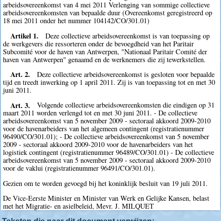
arbeidsovereenkomst van 4 mei 2011 Verlenging van sommige collectieve
arbeidsovereenkomsten van bepaalde duur (Overeenkomst geregistreerd op
18 mei 2011 onder het nummer 104142/CO/301.01)
Artikel 1.
Deze collectieve arbeidsovereenkomst is van toepassing op
de werkgevers die ressorteren onder de bevoegdheid van het Paritair
Subcomité voor de haven van Antwerpen, "Nationaal Paritair Comité der
haven van Antwerpen" genaamd en de werknemers die zij tewerkstellen.
Art. 2.
Deze collectieve arbeidsovereenkomst is gesloten voor bepaalde
tijd en treedt inwerking op 1 april 2011. Zij is van toepassing tot en met 30
juni 2011.
Art. 3.
Volgende collectieve arbeidsovereenkomsten die eindigen op 31
maart 2011 worden verlengd tot en met 30 juni 2011. - De collectieve
arbeidsovereenkomst van 5 november 2009 - sectoraal akkoord 2009-2010
voor de havenarbeiders van het algemeen contingent (registratienummer
96490/CO/301.01); - De collectieve arbeidsovereenkomst van 5 november
2009 - sectoraal akkoord 2009-2010 voor de havenarbeiders van het
logistiek contingent (registratienummer 96489/CO/301.01) - De collectieve
arbeidsovereenkomst van 5 november 2009 - sectoraal akkoord 2009-2010
voor de vaklui (registratienummer 96491/CO/301.01).
Gezien om te worden gevoegd bij het koninklijk besluit van 19 juli 2011.
De Vice-Eerste Minister en Minister van Werk en Gelijke Kansen, belast
met het Migratie- en asielbeleid, Mevr. J. MILQUET