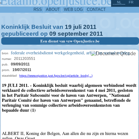
^
-
NL
FR
RSS
ABOUT
WEB LOG
CONTACT
Koninklijk Besluit van
19
juli
2011
gepubliceerd op
09
september
2011
Een dienst van vzw OpenJustice.be
federale overheidsdienst werkgelegenheid, arbeid en sociaal overleg
bron
2011203551
numac
09/09/2011
pub.
19/07/2011
prom.
staatsblad
https://www.ejustice.just.fgov.be/cgi/article_body(...)
19 JULI 2011. - Koninklijk besluit waarbij algemeen verbindend wordt
verklaard de collectieve arbeidsovereenkomst van 4 mei 2011, gesloten
in het Paritair Subcomité voor de haven van Antwerpen, "Nationaal
Paritair Comité der haven van Antwerpen" genaamd, betreffende de
verlenging van sommige collectieve arbeidsovereenkomsten van
bepaalde duur (1)
ALBERT II, Koning der Belgen, Aan allen die nu zijn en hierna wezen
zullen, Onze Groet.