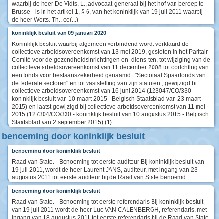
waarbij de heer De Vidts, L., advocaat-generaal bij het hof van beroep te
Brusse - is in het artikel 1, § 6, van het koninklijk van 19 juli 2011 waarbij
de heer Werts, Th., ee(...)
koninklijk besluit van 09 januari 2020
Koninklijk besluit waarbij algemeen verbindend wordt verklaard de
collectieve arbeidsovereenkomst van 13 mei 2019, gesloten in het Paritair
Comité voor de gezondheidsinrichtingen en -diens-ten, tot wijziging van de
collectieve arbeidsovereenkomst van 11 december 2008 tot oprichting van
een fonds voor bestaanszekerheid genaamd : "Sectoraal Spaarfonds van
de federale sectoren" en tot vaststelling van zijn statuten , gewijzigd bij
collectieve arbeidsovereenkomst van 16 juni 2014 (123047/CO/330 -
koninklijk besluit van 10 maart 2015 - Belgisch Staatsblad van 23 maart
2015) en laatst gewijzigd bij collectieve arbeidsovereenkomst van 11 mei
2015 (127304/CO/330 - koninklijk besluit van 10 augustus 2015 - Belgisch
Staatsblad van 2 september 2015) (1)
benoeming door koninklijk besluit
benoeming door koninklijk besluit
Raad van State. - Benoeming tot eerste auditeur Bij koninklijk besluit van
19 juli 2011, wordt de heer Laurent JANS, auditeur, met ingang van 23
augustus 2011 tot eerste auditeur bij de Raad van State benoemd.
benoeming door koninklijk besluit
Raad van State. - Benoeming tot eerste referendaris Bij koninklijk besluit
van 19 juli 2011 wordt de heer Luc VAN CALENBERGH, referendaris, met
ingang van 18 augustus 2011 tot eerste referendaris bij de Raad van State