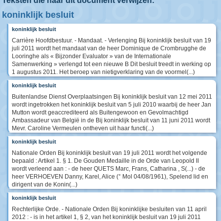
Teksten die naar dit document verwijzen:
koninklijk besluit
koninklijk besluit
Carrière Hoofdbestuur. - Mandaat. - Verlenging Bij koninklijk besluit van 19
juli 2011 wordt het mandaat van de heer Dominique de Crombrugghe de
Looringhe als « Bijzonder Evaluator » van de Internationale
Samenwerking » verlengd tot een nieuwe B Dit besluit treedt in werking op
1 augustus 2011. Het beroep van nietigverklaring van de voormel(...)
koninklijk besluit
Buitenlandse Dienst Overplaatsingen Bij koninklijk besluit van 12 mei 2011
wordt ingetrokken het koninklijk besluit van 5 juli 2010 waarbij de heer Jan
Mutton wordt geaccrediteerd als Buitengewoon en Gevolmachtigd
Ambassadeur van België in de Bij koninklijk besluit van 11 juni 2011 wordt
Mevr. Caroline Vermeulen ontheven uit haar functi(...)
koninklijk besluit
Nationale Orden Bij koninklijk besluit van 19 juli 2011 wordt het volgende
bepaald : Artikel 1. § 1. De Gouden Medaille in de Orde van Leopold II
wordt verleend aan : - de heer QUETS Marc, Frans, Catharina , S(...) - de
heer VERHOEVEN Danny, Karel, Alice (° Mol 04/08/1961), Spelend lid en
dirigent van de Konin(...)
koninklijk besluit
Rechterlijke Orde. - Nationale Orden Bij koninklijke besluiten van 11 april
2012 : - is in het artikel 1, § 2, van het koninklijk besluit van 19 juli 2011