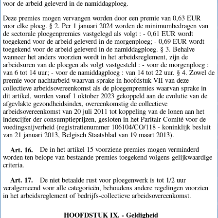
voor de arbeid geleverd in de namiddagploeg.
Deze premies mogen vervangen worden door een premie van 0,63 EUR
voor elke ploeg. § 2. Per 1 januari 2024 worden de minimumbedragen van
de sectorale ploegenpremies vastgelegd als volgt : - 0,61 EUR wordt
toegekend voor de arbeid geleverd in de morgenploeg; - 0,69 EUR wordt
toegekend voor de arbeid geleverd in de namiddagploeg. § 3. Behalve
wanneer het anders voorzien wordt in het arbeidsreglement, zijn de
arbeidsuren van de ploegen als volgt vastgesteld : - voor de morgenploeg :
van 6 tot 14 uur; - voor de namiddagploeg : van 14 tot 22 uur. § 4. Zowel de
premie voor nachtarbeid waarvan sprake in hoofdstuk VII van deze
collectieve arbeidsovereenkomst als de ploegenpremies waarvan sprake in
dit artikel, worden vanaf 1 oktober 2023 gekoppeld aan de evolutie van de
afgevlakte gezondheidsindex, overeenkomstig de collectieve
arbeidsovereenkomst van 20 juli 2011 tot koppeling van de lonen aan het
indexcijfer der consumptieprijzen, gesloten in het Paritair Comité voor de
voedingsnijverheid (registratienummer 106104/CO/118 - koninklijk besluit
van 21 januari 2013, Belgisch Staatsblad van 19 maart 2013).
Art. 16.
De in het artikel 15 voorziene premies mogen verminderd
worden ten belope van bestaande premies toegekend volgens gelijkwaardige
criteria.
Art. 17.
De niet betaalde rust voor ploegenwerk is tot 1/2 uur
veralgemeend voor alle categorieën, behoudens andere regelingen voorzien
in het arbeidsreglement of bedrijfs-collectieve arbeidsovereenkomst.
HOOFDSTUK IX. - Geldigheid