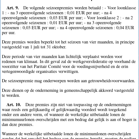
Art. 9.
De volgende seizoenpremies worden betaald : - Voor loonklasse
1 : - na 3 opeenvolgende seizoenen : 0,01 EUR per uur; - na 4
opeenvolgende seizoenen : 0,03 EUR per uur; - Voor loonklasse 2 : - na 2
opeenvolgende seizoenen : 0,01 EUR per uur; - na 3 opeenvolgende
seizoenen : 0,03 EUR per uur; - na 4 opeenvolgende seizoenen : 0,04 EUR
per uur.
Deze premies worden beperkt tot het seizoen van vier maanden, in principe
vastgesteld van 1 juli tot 31 oktober.
Deze periode van vier maanden kan lichtelijk verplaatst worden voor
redenen van klimaat. In dit geval zal de werkgeversfederatie op voorhand de
voorzitter van het Paritair Comité voor de voedingsnijverheid en de erin
vertegenwoordigde organisaties verwittigen.
De seizoenpremie mag onderworpen worden aan getrouwheidsvoorwaarden.
Deze dienen op de onderneming in gemeenschappelijk akkoord vastgesteld
te worden.
Art. 10.
Deze premies zijn niet van toepassing op de ondernemingen
waar reeds een gelijkaardig of gelijkwaardig voordeel wordt toegekend
onder een andere vorm, of wanneer de werkelijke uitbetaalde lonen de
minimumuurlonen overschrijden met een bedrag dat gelijk is aan of hoger is
dan deze premies.
Wanneer de werkelijke uitbetaalde lonen de minimumlonen overschrijden
zonder dat het verschil het bedrag van de premies bereikt, moeten de nodige