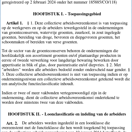
geregistreerd op 2 februari 2024 onder het nummer 185885/CO/118)
HOOFDSTUK I. - Toepassingsgebied
Artikel 1.
§ 1. Deze collectieve arbeidsovereenkomst is van toepassing
op de werkgevers en op de arbeiders tewerkgesteld in de ondernemingen
van groenteconserven, watervrije groenten, zuurkool, in zout ingelegde
groenten, bereiding van droge, bevroren en diepgevroren groenten, het
schoonmaken of bereiden van verse groenten.
Tot de sector van de groenteconserven behoren de ondernemingen die
hoofdzakelijk een assortiment groenten en/of plantaardige producten in
eerste of tweede verwerking voor langdurige bewaring bewerken door
appertisatie in blik of glas, door pasteurisatie en/of diepvries. § 2. Met
"arbeiders" worden alle arbeiders bedoeld zonder onderscheid naar gender. §
3. Deze collectieve arbeidsovereenkomst is niet van toepassing indien er op
ondernemingsniveau een collectieve arbeidsovereenkomst getekend wordt die
een analytische functieclassificatie inhoudt.
Indien er twee of meer vakbonden vertegenwoordigd zijn in de
onderneming, dient de collectieve arbeidsovereenkomst ondertekend te
worden door minstens twee van deze vakbonden.
HOOFDSTUK II. - Loonclassificatie en indeling van de arbeiders
Art. 2.
De arbeiders worden ingedeeld in een loonklasse die
overeenstemt met de functieklasse die hen wordt toegekend bij toepassing