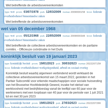
Wet betreffende de arbeidsovereenkomsten
wet
federale
03/07/1978
12/03/2009
2009000158
type
prom.
pub.
numac
bron
overheidsdienst binnenlandse zaken
Wet betreffende de arbeidsovereenkomsten
wet van 05 december 1968
wet
federale
05/12/1968
22/05/2009
2009000346
type
prom.
pub.
numac
bron
overheidsdienst binnenlandse zaken
Wet betreffende de collectieve arbeidsovereenkomsten en de paritaire
comités. - Officieuze coördinatie in het Duits
koninklijk besluit van 19 januari 2023
koninklijk besluit
19/01/2023
30/03/2023
2022207159
type
prom.
pub.
numac
federale overheidsdienst werkgelegenheid, arbeid en sociaal overleg
bron
Koninklijk besluit waarbij algemeen verbindend wordt verklaard de
collectieve arbeidsovereenkomst van 15 maart 2022, gesloten in het
Paritair Subcomité voor erkende maatschappijen voor sociale huisvesting
van het Brusselse Hoofdstedelijk Gewest, inzake het stelsel van
werkloosheid met bedrijfstoeslag vanaf de leeftijd van 60 jaar voor de
werknemers met een loopbaan van 40 jaar voor de periode van 1 juli 2021
tot en met 30 juni 2023
koninklijk besluit
19/01/2023
27/03/2023
2022207266
type
prom.
pub.
numac
federale overheidsdienst werkgelegenheid, arbeid en sociaal overleg
bron