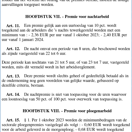
aanvullingen toegepast worden.
HOOFDSTUK VII. - Premie voor nachtarbeid
Art. 11.
Een premie gelijk aan een uurtoeslag van 10 pct. wordt
toegekend aan de arbeiders die 's nachts tewerkgesteld worden met een
minimum van : - 2,36 EUR per uur vanaf 1 oktober 2023; - 2,40 EUR per
uur vanaf 1 januari 2024.
Art. 12.
De nacht omvat een periode van 8 uren, die beschouwd worden
als zijnde vastgesteld van 22 tot 6 uur.
Deze periode kan nochtans van 21 tot 5 uur, of van 23 tot 7 uur, vastgesteld
worden, mits dit vermeld wordt in het arbeidsreglement.
Art. 13.
Deze premie wordt slechts geheel of gedeeltelijk betaald als in
de onderneming nog geen voordelen van gelijke waarde, gebaseerd op
dezelfde criteria, bestaan.
Art. 14.
De nachtpremie is niet van toepassing voor de uren waarvoor
een loontoeslag van 50 pct. of 100 pct. voor overwerk van toepassing is.
HOOFDSTUK VIII. - Premie voor ploegenarbeid
Art. 15.
§ 1. Per 1 oktober 2023 worden de minimumbedragen van de
sectorale ploegenpremies vastgelegd als volgt : - 0,60 EUR wordt toegekend
voor de arbeid geleverd in de morgenploeg; - 0,68 EUR wordt toegekend