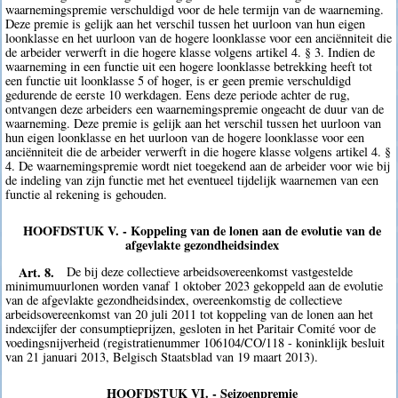
waarnemingspremie verschuldigd voor de hele termijn van de waarneming.
Deze premie is gelijk aan het verschil tussen het uurloon van hun eigen
loonklasse en het uurloon van de hogere loonklasse voor een anciënniteit die
de arbeider verwerft in die hogere klasse volgens artikel 4. § 3. Indien de
waarneming in een functie uit een hogere loonklasse betrekking heeft tot
een functie uit loonklasse 5 of hoger, is er geen premie verschuldigd
gedurende de eerste 10 werkdagen. Eens deze periode achter de rug,
ontvangen deze arbeiders een waarnemingspremie ongeacht de duur van de
waarneming. Deze premie is gelijk aan het verschil tussen het uurloon van
hun eigen loonklasse en het uurloon van de hogere loonklasse voor een
anciënniteit die de arbeider verwerft in die hogere klasse volgens artikel 4. §
4. De waarnemingspremie wordt niet toegekend aan de arbeider voor wie bij
de indeling van zijn functie met het eventueel tijdelijk waarnemen van een
functie al rekening is gehouden.
HOOFDSTUK V. - Koppeling van de lonen aan de evolutie van de
afgevlakte gezondheidsindex
Art. 8.
De bij deze collectieve arbeidsovereenkomst vastgestelde
minimumuurlonen worden vanaf 1 oktober 2023 gekoppeld aan de evolutie
van de afgevlakte gezondheidsindex, overeenkomstig de collectieve
arbeidsovereenkomst van 20 juli 2011 tot koppeling van de lonen aan het
indexcijfer der consumptieprijzen, gesloten in het Paritair Comité voor de
voedingsnijverheid (registratienummer 106104/CO/118 - koninklijk besluit
van 21 januari 2013, Belgisch Staatsblad van 19 maart 2013).
HOOFDSTUK VI. - Seizoenpremie