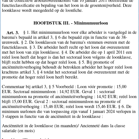
van de collectieve arbeidsovereenkomst van 10 januari 2011 betreffende de
functieclassificatie en bepaling van het loon in de groentenijverheid. Deze
loonklasse wordt meegedeeld op de loonfiche.
HOOFDSTUK III. - Minimumuurloon
Art. 3.
§ 1. Het minimumuurloon voor elke arbeider is vastgelegd in de
barema's bepaald in artikel 3, § 6 die bepaald zijn in functie van de 38-
urenweek. § 2. De loonklassen van de barema's stemmen overeen met de
functieklassen. § 3. De arbeider heeft recht op het loon dat overeenstemt
met het loon van zijn loonklasse. § 4. De arbeider die op 1 april 2011 een
reëel loon heeft dat hoger is dan het sectoraal loon volgens de loonklasse,
blijft recht hebben op dat hoger reëel loon. § 5. Bij promotie of
anciënniteitsverhoging behoudt de betrokken arbeider het hoger reëel loon
krachtens artikel 3, § 4 totdat het sectoraal loon dat overeenstemt met de
promotie dat hoger reëel loon heeft bereikt.
Commentaar bij artikel 3, § 5 Voorbeeld : Loon vóór promotie : 15,00
EUR. Sectoraal minimumloon : 14,92 EUR. Geval 1 : sectoraal
minimumloon na promotie of anciënniteitverhoging : 14,92 EUR; reëel loon
blijft 15,00 EUR. Geval 2 : sectoraal minimumloon na promotie of
anciënniteitverhoging : 15,46 EUR; reëel loon wordt 15,46 EUR. § 6. De
minimum uurlonen die van toepassing zijn vanaf 1 januari 2024 verlopen in
3 stappen in functie van de anciënniteit in de loonklasse :
Anciënniteit in de loonklasse (in maanden)/ Ancienneté dans la classe
salariale (en mois)