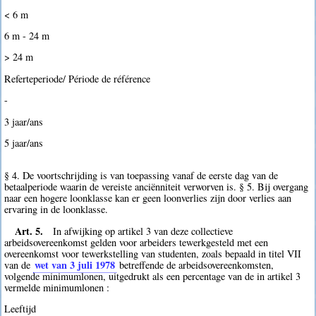
< 6 m
6 m - 24 m
> 24 m
Referteperiode/ Période de référence
-
3 jaar/ans
5 jaar/ans
§ 4. De voortschrijding is van toepassing vanaf de eerste dag van de
betaalperiode waarin de vereiste anciënniteit verworven is. § 5. Bij overgang
naar een hogere loonklasse kan er geen loonverlies zijn door verlies aan
ervaring in de loonklasse.
Art. 5.
In afwijking op artikel 3 van deze collectieve
arbeidsovereenkomst gelden voor arbeiders tewerkgesteld met een
overeenkomst voor tewerkstelling van studenten, zoals bepaald in titel VII
wet van 3 juli 1978
van de
betreffende de arbeidsovereenkomsten,
volgende minimumlonen, uitgedrukt als een percentage van de in artikel 3
vermelde minimumlonen :
Leeftijd