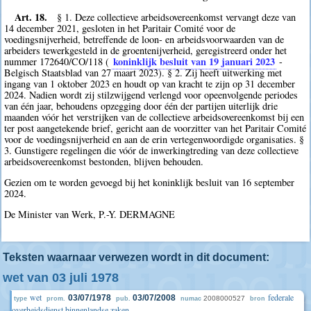
Art. 18.
§ 1. Deze collectieve arbeidsovereenkomst vervangt deze van
14 december 2021, gesloten in het Paritair Comité voor de
voedingsnijverheid, betreffende de loon- en arbeidsvoorwaarden van de
arbeiders tewerkgesteld in de groentenijverheid, geregistreerd onder het
koninklijk besluit van 19 januari 2023
nummer 172640/CO/118 (
-
Belgisch Staatsblad van 27 maart 2023). § 2. Zij heeft uitwerking met
ingang van 1 oktober 2023 en houdt op van kracht te zijn op 31 december
2024. Nadien wordt zij stilzwijgend verlengd voor opeenvolgende periodes
van één jaar, behoudens opzegging door één der partijen uiterlijk drie
maanden vóór het verstrijken van de collectieve arbeidsovereenkomst bij een
ter post aangetekende brief, gericht aan de voorzitter van het Paritair Comité
voor de voedingsnijverheid en aan de erin vertegenwoordigde organisaties. §
3. Gunstigere regelingen die vóór de inwerkingtreding van deze collectieve
arbeidsovereenkomst bestonden, blijven behouden.
Gezien om te worden gevoegd bij het koninklijk besluit van 16 september
2024.
De Minister van Werk, P.-Y. DERMAGNE
Teksten waarnaar verwezen wordt in dit document:
wet van 03 juli 1978
wet
federale
03/07/1978
03/07/2008
2008000527
type
prom.
pub.
numac
bron
overheidsdienst binnenlandse zaken