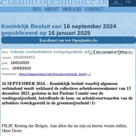
^
-
NL
FR
RSS
ABOUT
WEB LOG
CONTACT
Koninklijk Besluit van
16
september
2024
gepubliceerd op
16
januari
2025
Een dienst van vzw OpenJustice.be
federale overheidsdienst werkgelegenheid, arbeid en sociaal overleg
bron
2024008453
numac
16/01/2025
pub.
16/09/2024
prom.
staatsblad
https://www.ejustice.just.fgov.be/cgi/article_body(...)
16 SEPTEMBER 2024. - Koninklijk besluit waarbij algemeen
verbindend wordt verklaard de collectieve arbeidsovereenkomst van 13
december 2023, gesloten in het Paritair Comité voor de
voedingsnijverheid, betreffende de loon- en arbeidsvoorwaarden van de
arbeiders tewerkgesteld in de groentenijverheid (1)
FILIP, Koning der Belgen, Aan allen die nu zijn en hierna wezen zullen,
Onze Groet.