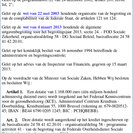
lid, 2°;
wet van 22 mei 2003
Gelet op de
houdende organisatie van de begroting en
van de comptabiliteit van de federale Staat, de artikelen 121 tot 124;
wet van 4 maart 2013
Gelet op de
houdende de algemene
uitgavenbegroting voor het begrotingsjaar 2013, sectie 24. - FOD Sociale
Zekerheid, organisatieafdeling 58 - DG Sociaal Beleid, basisallocatie 24 58
41 42.20.01;
Gelet op het koninklijk besluit van 16 november 1994 betreffende de
administratieve en begrotingscontrole;
Gelet op het advies van de Inspecteur van Financiën, gegeven op 15 maart
2013;
Op de voordracht van de Minister van Sociale Zaken, Hebben Wij besloten
en besluiten Wij :
Artikel 1.
Een dotatie van 1.168.000 euro (één miljoen honderd
achtenzestig duizend euro) wordt toegekend aan het Federaal Kenniscentrum
voor de gezondheidszorg (KCE), Administratief Centrum Kruidtuin -
Doorbuilding, Kruidtuinlaan 55, 1000 Brussel (rekening nr. 679-0020512-
45; IBAN : BE44 6790 0205 1245; BIC : PCHQBEBB).
Art. 2.
Deze dotatie wordt aangerekend op het krediet ingeschreven op
de basisallocatie 24 58 41 42.20.01 - organisatieafdeling 58 - programma-
activiteit 41 - van de begroting van de Federale Overheidsdienst Sociale