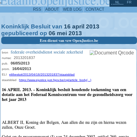
^
-
NL
FR
RSS
ABOUT
WEB LOG
CONTACT
Koninklijk Besluit van
16
april
2013
gepubliceerd op
06
mei
2013
Een dienst van vzw OpenJustice.be
federale overheidsdienst sociale zekerheid
bron
2013201837
numac
06/05/2013
pub.
16/04/2013
prom.
ELI
eli/besluit/2013/04/16/2013201837/staatsblad
staatsblad
https://www.ejustice.just.fgov.be/cgi/article_body(...)
16 APRIL 2013. - Koninklijk besluit houdende toekenning van een
dotatie aan het Federaal Kenniscentrum voor de gezondheidszorg voor
het jaar 2013
ALBERT II, Koning der Belgen, Aan allen die nu zijn en hierna wezen
zullen, Onze Groet.
Gelet op de programmawet (I) van 24 december 2002, artikel 269, eerste