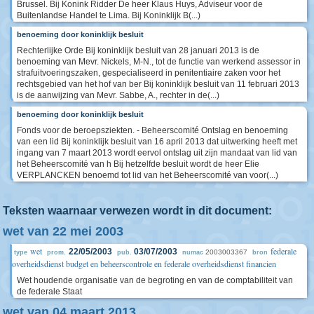
Brussel. Bij Konink Ridder De heer Klaus Huys, Adviseur voor de
Buitenlandse Handel te Lima. Bij Koninklijk B(...)
benoeming door koninklijk besluit
Rechterlijke Orde Bij koninklijk besluit van 28 januari 2013 is de
benoeming van Mevr. Nickels, M-N., tot de functie van werkend assessor in
strafuitvoeringszaken, gespecialiseerd in penitentiaire zaken voor het
rechtsgebied van het hof van ber Bij koninklijk besluit van 11 februari 2013
is de aanwijzing van Mevr. Sabbe, A., rechter in de(...)
benoeming door koninklijk besluit
Fonds voor de beroepsziekten. - Beheerscomité Ontslag en benoeming
van een lid Bij koninklijk besluit van 16 april 2013 dat uitwerking heeft met
ingang van 7 maart 2013 wordt eervol ontslag uit zijn mandaat van lid van
het Beheerscomité van h Bij hetzelfde besluit wordt de heer Elie
VERPLANCKEN benoemd tot lid van het Beheerscomité van voor(...)
Teksten waarnaar verwezen wordt in dit document:
wet van 22 mei 2003
wet
federale
22/05/2003
03/07/2003
2003003367
type
prom.
pub.
numac
bron
overheidsdienst budget en beheerscontrole en federale overheidsdienst financien
Wet houdende organisatie van de begroting en van de comptabiliteit van
de federale Staat
wet van 04 maart 2013