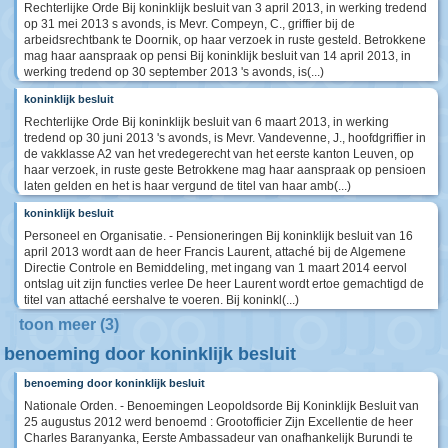
Rechterlijke Orde Bij koninklijk besluit van 3 april 2013, in werking tredend
op 31 mei 2013 s avonds, is Mevr. Compeyn, C., griffier bij de
arbeidsrechtbank te Doornik, op haar verzoek in ruste gesteld. Betrokkene
mag haar aanspraak op pensi Bij koninklijk besluit van 14 april 2013, in
werking tredend op 30 september 2013 's avonds, is(...)
koninklijk besluit
Rechterlijke Orde Bij koninklijk besluit van 6 maart 2013, in werking
tredend op 30 juni 2013 's avonds, is Mevr. Vandevenne, J., hoofdgriffier in
de vakklasse A2 van het vredegerecht van het eerste kanton Leuven, op
haar verzoek, in ruste geste Betrokkene mag haar aanspraak op pensioen
laten gelden en het is haar vergund de titel van haar amb(...)
koninklijk besluit
Personeel en Organisatie. - Pensioneringen Bij koninklijk besluit van 16
april 2013 wordt aan de heer Francis Laurent, attaché bij de Algemene
Directie Controle en Bemiddeling, met ingang van 1 maart 2014 eervol
ontslag uit zijn functies verlee De heer Laurent wordt ertoe gemachtigd de
titel van attaché eershalve te voeren. Bij koninkl(...)
toon meer (3)
benoeming door koninklijk besluit
benoeming door koninklijk besluit
Nationale Orden. - Benoemingen Leopoldsorde Bij Koninklijk Besluit van
25 augustus 2012 werd benoemd : Grootofficier Zijn Excellentie de heer
Charles Baranyanka, Eerste Ambassadeur van onafhankelijk Burundi te