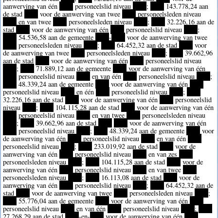
aanwerving van één
****
personeelslid niveau
****
;
****
143.778,24 aan
de stad
****
voor de aanwerving van twee
****
personeelsleden niveau
****
en van twee
****
personeelsleden niveau
****
;
****
32.226,16 aan de
stad
****
voor de aanwerving van één
****
personeelslid niveau
****
;
****
54.536,58 aan de gemeente
****
-
****
voor de aanwerving van twee
****
personeelsleden niveau
****
;
****
64.452,32 aan de stad
****
voor
de aanwerving van twee
****
personeelsleden niveau
****
;
****
39.662,96
aan de stad
****
voor de aanwerving van één
****
personeelslid niveau
****
;
****
71.889,12 aan de gemeente
****
voor de aanwerving van één
****
personeelslid niveau
****
en van één
****
personeelslid niveau
****
;
****
48.339,24 aan de gemeente
****
voor de aanwerving van één
****
personeelslid niveau
****
en één
****
personeelslid niveau
****
;
****
32.226,16 aan de stad
****
voor de aanwerving van één
****
personeelslid
niveau
****
;
****
104.115,28 aan de stad
****
voor de aanwerving van één
****
personeelslid niveau
****
en van twee
****
personeelsleden niveau
****
;
****
39.662,96 aan de stad
****
****
voor de aanwerving van één
****
personeelslid niveau
****
;
****
48.339,24 aan de gemeente
****
voor
de aanwerving van één
****
personeelslid niveau
****
en van één
****
personeelslid niveau
****
;
****
233.019,92 aan de stad
****
voor de
aanwerving van één
****
personeelslid niveau
****
en van zes
****
personeelsleden niveau
****
;
****
104.115,28 aan de stad
****
voor de
aanwerving van één
****
personeelslid niveau
****
en van twee
****
personeelsleden niveau
****
;
****
16.113,08 aan de stad
****
voor de
aanwerving van één
****
personeelslid niveau
****
;
****
64.452,32 aan de
stad
****
voor de aanwerving van twee
****
personeelsleden niveau
****
;
****
55.776,04 aan de gemeente
****
voor de aanwerving van één
****
personeelslid niveau
****
en van één
****
personeelslid niveau
****
;
****
27.268,29 aan de stad
****
-en-
****
voor de aanwerving van één
****