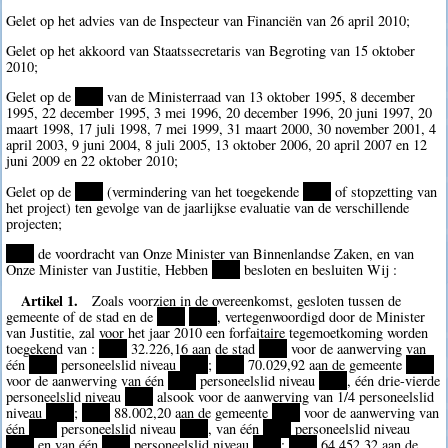
Gelet op het advies van de Inspecteur van Financiën van 26 april 2010;
Gelet op het akkoord van Staatssecretaris van Begroting van 15 oktober
2010;
Gelet op de
****
van de Ministerraad van 13 oktober 1995, 8 december
1995, 22 december 1995, 3 mei 1996, 20 december 1996, 20 juni 1997, 20
maart 1998, 17 juli 1998, 7 mei 1999, 31 maart 2000, 30 november 2001, 4
april 2003, 9 juni 2004, 8 juli 2005, 13 oktober 2006, 20 april 2007 en 12
juni 2009 en 22 oktober 2010;
Gelet op de
****
(vermindering van het toegekende
****
of stopzetting van
het project) ten gevolge van de jaarlijkse evaluatie van de verschillende
projecten;
****
de voordracht van Onze Minister van Binnenlandse Zaken, en van
Onze Minister van Justitie, Hebben
****
besloten en besluiten Wij :
Artikel 1.
Zoals voorzien in de overeenkomst, gesloten tussen de
gemeente of de stad en de
****
****
, vertegenwoordigd door de Minister
van Justitie, zal voor het jaar 2010 een forfaitaire tegemoetkoming worden
toegekend van :
****
32.226,16 aan de stad
****
voor de aanwerving van
één
****
personeelslid niveau
****
;
****
70.029,92 aan de gemeente
****
voor de aanwerving van één
****
personeelslid niveau
****
, één drie-vierde
personeelslid niveau
****
alsook voor de aanwerving van 1/4 personeelslid
niveau
****
;
****
88.002,20 aan de gemeente
****
voor de aanwerving van
één
****
personeelslid niveau
****
, van één
****
personeelslid niveau
****
en van één
****
personeelslid niveau
****
;
****
64.452,32 aan de