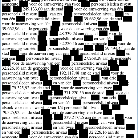
gemeente
****
voor de aanwerving van twee
****
personeelsleden niveau
****
;
****
249.133,00 aan de stad
****
voor de aanwerving van één
****
personeelslid niveau
****
, van zes
****
personeelsleden niveau
****
en
van één
****
personeelslid niveau
****
;
****
39.662,96 aan de stad
****
voor de aanwerving van één
****
personeelslid niveau
****
;
****
39.662,96 aan de gemeente
****
voor de aanwerving van één
****
personeelslid niveau
****
;
****
48.339,24 aan de stad
****
voor de
aanwerving van één
****
personeelslid niveau
****
en van één
****
personeelslid niveau
****
;
****
32.226,16 aan de gemeente
****
voor de
aanwerving van één
****
personeelslid niveau
****
;
****
59.494,45 aan de
stad
****
voor de aanwerving van één
****
personeelslid niveau
****
en
van één
****
personeelslid niveau
****
;
****
27.268,29 aan de gemeente
****
voor de aanwerving van één
****
personeelslid niveau
****
;
****
32.226,16 aan de gemeente
****
voor de aanwerving van één
****
personeelslid niveau
****
;
****
192.117,48 aan de stad
****
voor de
aanwerving van twee
****
personeelsleden niveau
****
, van drie
****
personeelsleden niveau
****
en van één
****
personeelslid niveau
****
;
****
79.325,92 aan de stad
****
voor de aanwerving van twee
****
personeelsleden niveau
****
;
****
371.220,56 aan de stad
****
voor de
aanwerving van twee
****
personeelsleden niveau
****
, van acht
****
personeelsleden niveau
****
en van één
****
personeelslid niveau
****
alsook voor de aanwerving van 1/4 personeelslid niveau
****
;
****
79.325,92 aan de stad
****
voor de aanwerving van twee
****
personeelsleden niveau
****
;
****
239.217,26 aan de gemeente
****
voor
de aanwerving van één
****
personeelslid niveau
****
, van vier
****
personeelsleden niveau
****
en van twee
****
personeelsleden niveau
****
en van één
****
personeelslid niveau
****
;
****
32.226,16 aan de
gemeente
****
voor de aanwerving van één
****
personeelslid niveau
****
;