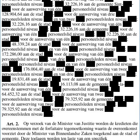
personeelsleden niveau
****
;
****
32.226,16 aan de gemeente Sint-
****
-
****
voor de aanwerving van één
****
personeelslid niveau
****
;
****
128.904,64 aan de stad
****
-
****
voor de aanwerving van drie
****
personeelsleden niveau
****
en van twee
****
personeelsleden niveau
****
;
****
32.226,16 aan de stad
****
-
****
voor de aanwerving van één
****
personeelslid niveau
****
;
****
32.226,16 aan de gemeente
****
voor de
aanwerving van één
****
personeelslid niveau
****
;
****
32.226,16 aan de
stad
****
voor de aanwerving van één
****
personeelslid niveau
****
;
****
48.339,24 aan de stad
****
voor de aanwerving van één
****
personeelslid niveau
****
en van één
****
personeelslid niveau
****
;
****
172.286,00 aan de stad
****
voor de aanwerving van één
****
personeelslid niveau
****
, van drie
****
personeelsleden niveau
****
, van
één
****
personeelslid niveau
****
en van één
****
personeelslid niveau
****
;
****
176.004,40 aan de stad
****
voor de aanwerving van twee
****
personeelsleden niveau
****
en van drie
****
personeelsleden niveau
****
;
****
19.831,48 aan de stad
****
voor de aanwerving van één
****
personeelslid niveau
****
;
****
16.113,08 aan de gemeente
****
-la-
****
voor de aanwerving van één
****
personeelslid niveau
****
;
****
64.452,32 aan de stad
****
voor de aanwerving van twee
****
personeelsleden niveau
****
;
****
79.325,92 aan de gemeente
****
-
****
voor de aanwerving van twee
****
personeelsleden niveau
****
;
****
79.325,92 aan de stad
****
voor de aanwerving van twee
****
personeelsleden niveau
****
.
Art. 2.
Op verzoek van de Minister van Justitie worden de kredieten die
overeenstemmen met de forfaitaire tegemoetkoming waarin de overeenkomst
voorziet door de Minister van Binnenlandse Zaken toegekend aan de stad of
gemeente. Deze toelagen worden ten laste van een specifiek