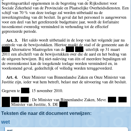
begrotingsartikel opgenomen in de begroting van de Rijksdienst voor
Sociale Zekerheid van de Provinciale en Plaatselijke Overheidsdiensten. Een
schijf van 70 % van deze toelage zal worden uitbetaald na de
inwerkingtreding van dit besluit. In geval dat het personeel is aangeworven
voor een deel van het gerefereerde budgettaire jaar, wordt de forfaitaire
tussenkomst evenredig verminderd in verhouding tot de effectief
gepresteerde periode.
Art. 3.
Het saldo wordt uitbetaald in de loop van het volgende jaar na
controle van de bewijsstukken. Hiertoe maakt de stad of de gemeente aan de
****
Alternatieve Maatregelen van de
****
****
, uiterlijk op 31 maart
2011 een afschrift van de bewijsstukken over die de aard en het bedrag van
de uitgaven bewijzen. Bij niet-naleving van één of meerdere bepalingen uit
de overeenkomst kan de toegekende toelage worden verminderd en, in
voorkomend geval, gedeeltelijk of volledig worden teruggevorderd.
Art. 4.
Onze Minister van Binnenlandse Zaken en Onze Minister van
Justitie zijn, ieder wat hem betreft, belast met de uitvoering van dit besluit.
Gegeven te
****
, 15 november 2010.
****
****
****
: De Minister van Binnenlandse Zaken, Mevr.
****
.
****
****
Minister van Justitie, S. DE
****
Teksten die naar dit document verwijzen:
wet
wet