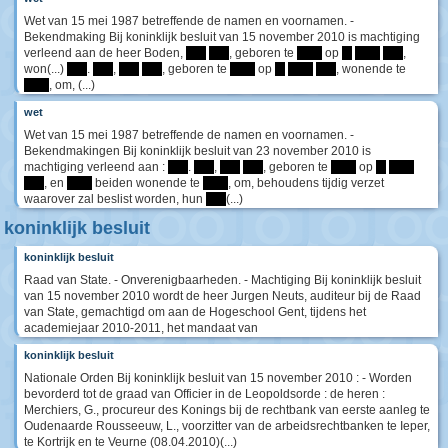
Wet van 15 mei 1987 betreffende de namen en voornamen. -
Bekendmaking Bij koninklijk besluit van 15 november 2010 is machtiging
verleend aan de heer Boden,
****
****
, geboren te
*****
op
**
*****
****
,
won(...)
****
.
****
,
****
****
, geboren te
*****
op
**
*****
****
, wonende te
*****
, om, (...)
wet
Wet van 15 mei 1987 betreffende de namen en voornamen. -
Bekendmakingen Bij koninklijk besluit van 23 november 2010 is
machtiging verleend aan :
****
.
****
,
****
****
, geboren te
*****
op
**
*****
****
, en
*****
beiden wonende te
*****
, om, behoudens tijdig verzet
waarover zal beslist worden, hun
****
(...)
koninklijk besluit
koninklijk besluit
Raad van State. - Onverenigbaarheden. - Machtiging Bij koninklijk besluit
van 15 november 2010 wordt de heer Jurgen Neuts, auditeur bij de Raad
van State, gemachtigd om aan de Hogeschool Gent, tijdens het
academiejaar 2010-2011, het mandaat van
koninklijk besluit
Nationale Orden Bij koninklijk besluit van 15 november 2010 : - Worden
bevorderd tot de graad van Officier in de Leopoldsorde : de heren :
Merchiers, G., procureur des Konings bij de rechtbank van eerste aanleg te
Oudenaarde Rousseeuw, L., voorzitter van de arbeidsrechtbanken te Ieper,
te Kortrijk en te Veurne (08.04.2010)(...)