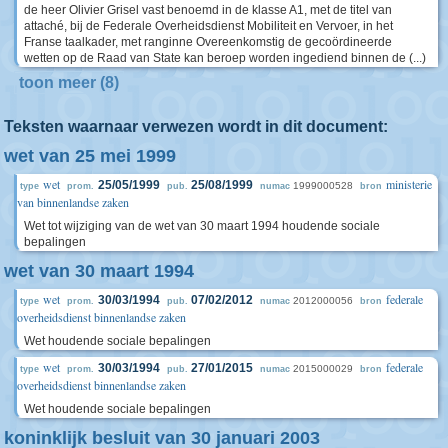
de heer Olivier Grisel vast benoemd in de klasse A1, met de titel van
attaché, bij de Federale Overheidsdienst Mobiliteit en Vervoer, in het
Franse taalkader, met ranginne Overeenkomstig de gecoördineerde
wetten op de Raad van State kan beroep worden ingediend binnen de (...)
toon meer (8)
Teksten waarnaar verwezen wordt in dit document:
wet van 25 mei 1999
wet
ministerie
25/05/1999
25/08/1999
1999000528
type
prom.
pub.
numac
bron
van binnenlandse zaken
Wet tot wijziging van de wet van 30 maart 1994 houdende sociale
bepalingen
wet van 30 maart 1994
wet
federale
30/03/1994
07/02/2012
2012000056
type
prom.
pub.
numac
bron
overheidsdienst binnenlandse zaken
Wet houdende sociale bepalingen
wet
federale
30/03/1994
27/01/2015
2015000029
type
prom.
pub.
numac
bron
overheidsdienst binnenlandse zaken
Wet houdende sociale bepalingen
koninklijk besluit van 30 januari 2003