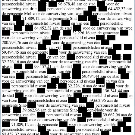
personeelslid niveau
****
;
****
96.678,48 aan de stad
****
voor de
aanwerving van drie
****
personeelsleden niveau
****
;
****
64.452,32 aan
de gemeente Mol voor de aanwerving van twee
****
personeelsleden niveau
****
;
****
71.889,12 aan de gemeente Sint-
****
-
****
voor de aanwerving
van één
****
personeelslid niveau
****
en van één
****
personeelslid
niveau
****
;
****
64.452,32 aan de stad
****
voor de aanwerving van twee
****
personeelsleden niveau
****
;
****
32.226,16 aan de gemeente
****
voor de aanwerving van één
****
personeelslid niveau
****
;
****
200.793,76 aan de stad
****
voor de aanwerving van één
****
personeelslid niveau
****
, van vijf
****
personeelsleden niveau
****
;
****
59.494,45 aan de gemeente
****
voor de aanwerving van één
****
personeelslid niveau
****
en van één
****
personeelslid niveau
****
;
****
32.226,16 aan de stad
****
voor de aanwerving van één
****
personeelslid
niveau
****
;
****
99.157,41 aan de stad
****
voor de aanwerving van één
****
personeelslid niveau
****
, van één
****
personeelslid niveau
****
en
van één
****
personeelslid niveau
****
;
****
59.494,44 aan de stad
****
voor de aanwerving van één
****
personeelslid niveau
****
en van één
****
personeelslid niveau
****
;
****
32.226,16 aan de stad
****
voor de
aanwerving van één
****
personeelslid niveau
****
;
****
136.341,44 aan
de stad
****
voor de aanwerving van één
****
personeelslid niveau
****
en
van twee
****
personeelsleden niveau
****
;
****
39.662,96 aan de
gemeente Sint-
****
voor de aanwerving van één
****
personeelslid niveau
****
;
****
39.662,96 aan de gemeente Sint-
****
-ten-Node voor de
aanwerving van één
****
personeelslid niveau
****
;
****
39.662,96 aan de
gemeente
****
voor de aanwerving van één
****
personeelslid niveau
****
;
****
71.889,12 aan de gemeente
****
voor de aanwerving van één
****
personeelslid niveau
****
en van één
****
personeelslid niveau
****
;
****
64.452,32 aan de stad
****
voor de aanwerving van twee
****