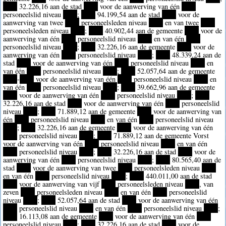
****
32.226,16 aan de stad
****
voor de aanwerving van één
****
personeelslid niveau
****
;
****
94.199,54 aan de stad
****
voor de
aanwerving van twee
****
personeelsleden niveau
****
en van twee
****
personeelsleden niveau
****
;
****
40.902,44 aan de gemeente
****
voor de
aanwerving van één
****
personeelslid niveau
****
en van één
****
personeelslid niveau
****
;
****
32.226,16 aan de gemeente
****
voor de
aanwerving van één
****
personeelslid niveau
****
;
****
48.339,24 aan de
stad
****
voor de aanwerving van één
****
personeelslid niveau
****
en
van één
****
personeelslid niveau
****
;
****
52.057,64 aan de gemeente
****
-
****
voor de aanwerving van één
****
personeelslid niveau
****
en
van één
****
personeelslid niveau
****
;
****
39.662,96 aan de gemeente
****
voor de aanwerving van één
****
personeelslid niveau
****
;
****
32.226,16 aan de stad
****
voor de aanwerving van één
****
personeelslid
niveau
****
;
****
71.889,12 aan de gemeente
****
voor de aanwerving van
één
****
personeelslid niveau
****
en van één
****
personeelslid niveau
****
;
****
32.226,16 aan de gemeente
****
voor de aanwerving van één
****
personeelslid niveau
****
;
****
71.889,12 aan de gemeente Vorst
voor de aanwerving van één
****
personeelslid niveau
****
en van één
****
personeelslid niveau
****
;
****
32.226,16 aan de stad
****
voor de
aanwerving van één
****
personeelslid niveau
****
;
****
80.565,40 aan de
stad
****
voor de aanwerving van twee
****
personeelsleden niveau
****
en van één
****
personeelslid niveau
****
;
****
440.011,00 aan de stad
****
voor de aanwerving van vijf
****
personeelsleden niveau
****
, van
zeven
****
personeelsleden niveau
****
en van één
****
personeelslid
niveau
****
;
****
52.057,64 aan de stad
****
voor de aanwerving van één
****
personeelslid niveau
****
en van één
****
personeelslid niveau
****
;
****
16.113,08 aan de gemeente
****
voor de aanwerving van één
****
personeelslid niveau
****
;
****
32.226,16 aan de stad
****
voor de