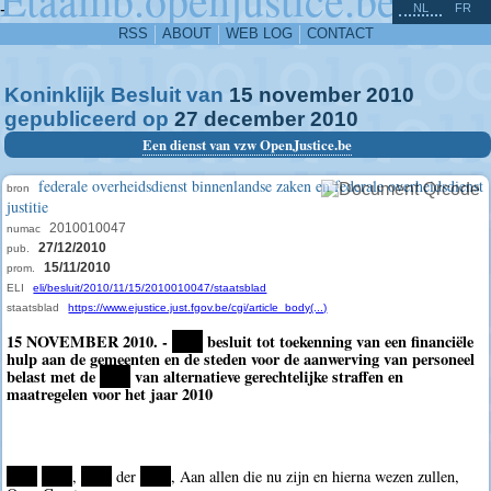
^
-
NL
FR
RSS
ABOUT
WEB LOG
CONTACT
Koninklijk Besluit van
15
november
2010
gepubliceerd op
27
december
2010
Een dienst van vzw OpenJustice.be
federale overheidsdienst binnenlandse zaken en federale overheidsdienst
bron
justitie
2010010047
numac
27/12/2010
pub.
15/11/2010
prom.
ELI
eli/besluit/2010/11/15/2010010047/staatsblad
staatsblad
https://www.ejustice.just.fgov.be/cgi/article_body(...)
15 NOVEMBER 2010. -
****
besluit tot toekenning van een financiële
hulp aan de gemeenten en de steden voor de aanwerving van personeel
belast met de
****
van alternatieve gerechtelijke straffen en
maatregelen voor het jaar 2010
****
****
,
****
der
****
, Aan allen die nu zijn en hierna wezen zullen,