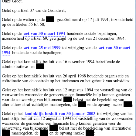
Onze Groet.
Gelet op artikel 37 van de Grondwet;
Gelet op de wetten op de
****
, gecoördineerd op 17 juli 1991, inzonderheid
op de artikelen 55 tot 58;
wet van 30 maart 1994
Gelet op de
houdende sociale bepalingen,
inzonderheid op artikel 69, gewijzigd bij de wet van 21 december 1994;
wet van 25 mei 1999
wet van 30 maart
Gelet op de
tot wijziging van de
1994
houdende sociale bepalingen;
Gelet op het koninklijk besluit van 16 november 1994 betreffende de
administratieve- en
****
;
Gelet op het koninklijk besluit van 26 april 1968 houdende organisatie en
coördinatie van de controle op het toekennen en het gebruik van subsidies;
Gelet op het koninklijk besluit van 12 augustus 1994 tot vaststelling van de
voorwaarden waaronder de gemeenten een financiële hulp kunnen genieten
voor de aanwerving van bijkomend
****
belast met de begeleiding van
alternatieve strafrechtelijke maatregelen, de
****
en de opvang inzake
****
;
koninklijk besluit van 30 januari 2003
Gelet op het
tot wijziging van het
koninklijk besluit van 12 augustus 1994 tot vaststelling van de voorwaarden
waaronder de gemeenten een financiële hulp kunnen genieten voor de
aanwerving van bijkomend
****
belast met de begeleiding van alternatieve
****
maatregelen, de
****
en de opvang inzake
****
;