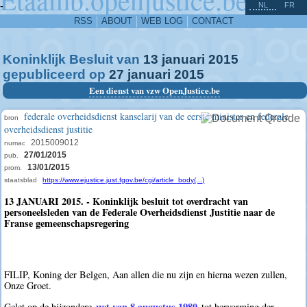
^
-
NL
FR
RSS
ABOUT
WEB LOG
CONTACT
Koninklijk Besluit van
13
januari
2015
gepubliceerd op
27
januari
2015
Een dienst van vzw OpenJustice.be
federale overheidsdienst kanselarij van de eerste minister en federale
bron
overheidsdienst justitie
2015009012
numac
27/01/2015
pub.
13/01/2015
prom.
staatsblad
https://www.ejustice.just.fgov.be/cgi/article_body(...)
13 JANUARI 2015. - Koninklijk besluit tot overdracht van
personeelsleden van de Federale Overheidsdienst Justitie naar de
Franse gemeenschapsregering
FILIP, Koning der Belgen, Aan allen die nu zijn en hierna wezen zullen,
Onze Groet.
wet van 8 augustus 1980
Gelet op de bijzondere
tot hervorming der