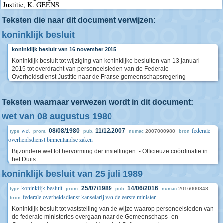
Justitie, K. GEENS
Teksten die naar dit document verwijzen:
koninklijk besluit
koninklijk besluit van 16 november 2015
Koninklijk besluit tot wijziging van koninklijke besluiten van 13 januari
2015 tot overdracht van personeelsleden van de Federale
Overheidsdienst Justitie naar de Franse gemeenschapsregering
Teksten waarnaar verwezen wordt in dit document:
wet van 08 augustus 1980
wet
federale
08/08/1980
11/12/2007
2007000980
type
prom.
pub.
numac
bron
overheidsdienst binnenlandse zaken
Bijzondere wet tot hervorming der instellingen. - Officieuze coördinatie in
het Duits
koninklijk besluit van 25 juli 1989
koninklijk besluit
25/07/1989
14/06/2016
2016000348
type
prom.
pub.
numac
federale overheidsdienst kanselarij van de eerste minister
bron
Koninklijk besluit tot vaststelling van de wijze waarop personeelsleden van
de federale ministeries overgaan naar de Gemeenschaps- en