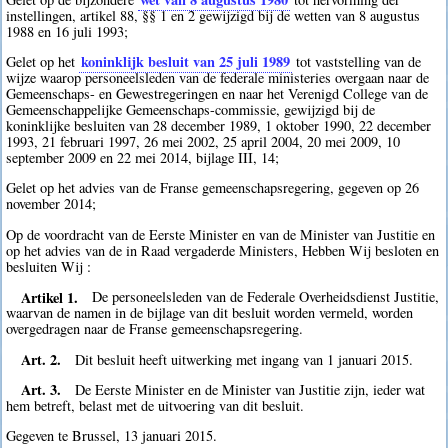
instellingen, artikel 88, §§ 1 en 2 gewijzigd bij de wetten van 8 augustus
1988 en 16 juli 1993;
koninklijk besluit van 25 juli 1989
Gelet op het
tot vaststelling van de
wijze waarop personeelsleden van de federale ministeries overgaan naar de
Gemeenschaps- en Gewestregeringen en naar het Verenigd College van de
Gemeenschappelijke Gemeenschaps-commissie, gewijzigd bij de
koninklijke besluiten van 28 december 1989, 1 oktober 1990, 22 december
1993, 21 februari 1997, 26 mei 2002, 25 april 2004, 20 mei 2009, 10
september 2009 en 22 mei 2014, bijlage III, 14;
Gelet op het advies van de Franse gemeenschapsregering, gegeven op 26
november 2014;
Op de voordracht van de Eerste Minister en van de Minister van Justitie en
op het advies van de in Raad vergaderde Ministers, Hebben Wij besloten en
besluiten Wij :
Artikel 1.
De personeelsleden van de Federale Overheidsdienst Justitie,
waarvan de namen in de bijlage van dit besluit worden vermeld, worden
overgedragen naar de Franse gemeenschapsregering.
Art. 2.
Dit besluit heeft uitwerking met ingang van 1 januari 2015.
Art. 3.
De Eerste Minister en de Minister van Justitie zijn, ieder wat
hem betreft, belast met de uitvoering van dit besluit.
Gegeven te Brussel, 13 januari 2015.