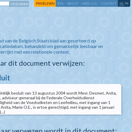
-
-
-
-
PRIVÉLEVEN
RSS
ABOUT
WEB LOG
CONTACT
NL
FR
ud van de Belgisch Staatsblad aan gesorteerd op
icatiedatum, behandeld om gemakkelijk leesbaar en
verrijkt met een relationele context.
aar dit document verwijzen:
luit
ninklijk besluit van 13 augustus 2004 wordt Mevr. Desmet, Anita,
, adviseur-generaal bij de Federale Overheidsdienst
ligheid van de Voedselketen en Leefmilieu, met ingang van 1
Anita, Marie O.E., is ertoe gerechtigd, met ingang van 1 januari
..)
aar verwezen wordt in dit document: