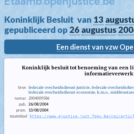
Etaamb.openjustice.be
Koninklijk Besluit  van 
13
august
gepubliceerd op 
26
augustus
200
Een dienst van vzw Ope
Koninklijk besluit tot benoeming van een li
informatieverwerk
bron
federale overheidsdienst justicie, federale overheidsdie
federale overheidsdienst economie, k.m.o., middenstan
numac
2004009586
pub.
26/08/2004
prom.
13/08/2004
staatsblad
https://www.ejustice.just.fgov.be/cgi/artic