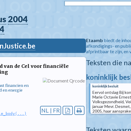
us
2004
4
Etaamb
biedt de inho
nJustice.be
afkondigings- en publ
afprintbaar te zijn, en 
Teksten die n
d van de Cel voor financiële
ing
koninklijk bes
nst financien en
koninklijk besluit
d en energie
Eervol ontslag Bij ko
Marie Octavie Ernest
Volksgezondheid, Vei
januar Mevr. Desmet, 
NL | FR
2005, haar aansprake(.
le_body(...)
Teksten waarn