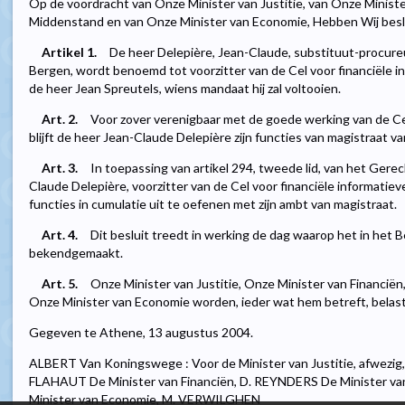
Op de voordracht van Onze Minister van Justitie, van Onze Ministe
Middenstand en van Onze Minister van Economie, Hebben Wij beslo
Artikel 1.
De heer Delepière, Jean-Claude, substituut-procureu
Bergen, wordt benoemd tot voorzitter van de Cel voor financiële i
de heer Jean Spreutels, wiens mandaat hij zal voltooien.
Art. 2.
Voor zover verenigbaar met de goede werking van de Cel
blijft de heer Jean-Claude Delepière zijn functies van magistraat v
Art. 3.
In toepassing van artikel 294, tweede lid, van het Gere
Claude Delepière, voorzitter van de Cel voor financiële informatie
functies in cumulatie uit te oefenen met zijn ambt van magistraat.
Art. 4.
Dit besluit treedt in werking de dag waarop het in het 
bekendgemaakt.
Art. 5.
Onze Minister van Justitie, Onze Minister van Financië
Onze Minister van Economie worden, ieder wat hem betreft, belast 
Gegeven te Athene, 13 augustus 2004.
ALBERT Van Koningswege : Voor de Minister van Justitie, afwezig,
FLAHAUT De Minister van Financiën, D. REYNDERS De Minister va
Minister van Economie, M. VERWILGHEN