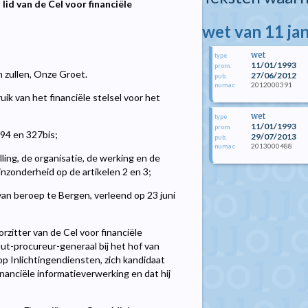
id van de Cel voor financiële
wet van 11 ja
wet
type
11/01/1993
prom.
n zullen, Onze Groet.
27/06/2012
pub.
2012000391
numac
ik van het financiële stelsel voor het
wet
type
11/01/1993
prom.
294 en 327bis;
29/07/2013
pub.
2013000488
numac
lling, de organisatie, de werking en de
inzonderheid op de artikelen 2 en 3;
van beroep te Bergen, verleend op 23 juni
zitter van de Cel voor financiële
ut-procureur-generaal bij het hof van
p Inlichtingendiensten, zich kandidaat
nanciële informatieverwerking en dat hij