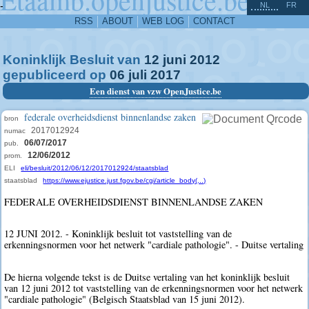
^
-
NL
FR
RSS
ABOUT
WEB LOG
CONTACT
Koninklijk Besluit van
12
juni
2012
gepubliceerd op
06
juli
2017
Een dienst van vzw OpenJustice.be
federale overheidsdienst binnenlandse zaken
bron
2017012924
numac
06/07/2017
pub.
12/06/2012
prom.
ELI
eli/besluit/2012/06/12/2017012924/staatsblad
staatsblad
https://www.ejustice.just.fgov.be/cgi/article_body(...)
FEDERALE OVERHEIDSDIENST BINNENLANDSE ZAKEN
12 JUNI 2012. - Koninklijk besluit tot vaststelling van de
erkenningsnormen voor het netwerk "cardiale pathologie". - Duitse vertaling
De hierna volgende tekst is de Duitse vertaling van het koninklijk besluit
van 12 juni 2012 tot vaststelling van de erkenningsnormen voor het netwerk
"cardiale pathologie" (Belgisch Staatsblad van 15 juni 2012).