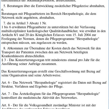
einschließlich der Sekundärprävention, abzuschließen,
5. Beratungen über die Entwicklung zusätzlicher Pflegekreise abzuhalten,
6.
Beratungen mit Pflegeanbietern im Bereich Herzpathologie, die dem
Netzwerk nicht angehören, abzuhalten,
7. die in Artikel 3 Absatz 1 Nr.
1 bis 6 erwähnten Pflegeanbieter zu unterstützen bei der Verfassung
multidisziplinärer kardiologischer Qualitätshandbücher, wie erwähnt in den
Artikeln 8/1 und 20 des Königlichen Erlasses vom 15. Juli 2004 zur
Festlegung der Normen, denen die Pflegeprogramme "Herzpathologie"
entsprechen müssen, um zugelassen zu werden,
8. Abkommen zur Übernahme der Kosten durch das Netzwerk für den
Transport der Patienten zwischen den am Netzwerk beteiligten
Krankenhäusern abzuschließen.
§ 3 - Das Konzertierungsorgan tritt mindestens einmal pro Jahr für die
Ausführung seiner Aufträge zusammen.
Das Konzertierungsorgan erstellt eine Geschäftsordnung mit Bezug auf
seine Organisation und seine Arbeitsweise.
Art. 6 - Das Netzwerk "Herzpathologie" registriert die Daten mit Bezug auf
Struktur, Verfahren und Ergebnis der Pflege.
Art. 7 - Das Ärztekollegium für das Pflegeprogramm "Herzpathologie"
kontrolliert die medizinische Aktivität des Netzwerkes.
Art. 8 - Der für die Volksgesundheit zuständige Minister ist mit der
Ausführung des vorliegenden Erlasses beauftragt.