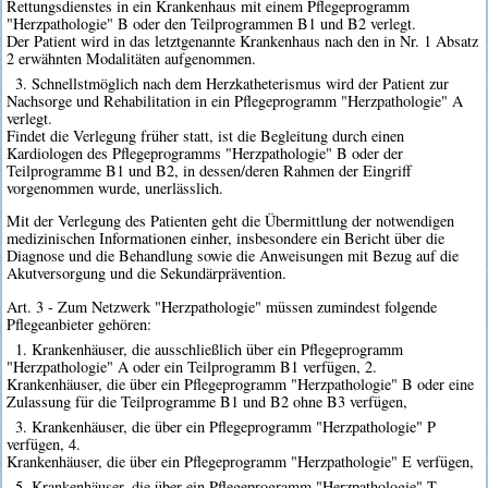
Rettungsdienstes in ein Krankenhaus mit einem Pflegeprogramm
"Herzpathologie" B oder den Teilprogrammen B1 und B2 verlegt.
Der Patient wird in das letztgenannte Krankenhaus nach den in Nr. 1 Absatz
2 erwähnten Modalitäten aufgenommen.
3. Schnellstmöglich nach dem Herzkatheterismus wird der Patient zur
Nachsorge und Rehabilitation in ein Pflegeprogramm "Herzpathologie" A
verlegt.
Findet die Verlegung früher statt, ist die Begleitung durch einen
Kardiologen des Pflegeprogramms "Herzpathologie" B oder der
Teilprogramme B1 und B2, in dessen/deren Rahmen der Eingriff
vorgenommen wurde, unerlässlich.
Mit der Verlegung des Patienten geht die Übermittlung der notwendigen
medizinischen Informationen einher, insbesondere ein Bericht über die
Diagnose und die Behandlung sowie die Anweisungen mit Bezug auf die
Akutversorgung und die Sekundärprävention.
Art. 3 - Zum Netzwerk "Herzpathologie" müssen zumindest folgende
Pflegeanbieter gehören:
1. Krankenhäuser, die ausschließlich über ein Pflegeprogramm
"Herzpathologie" A oder ein Teilprogramm B1 verfügen, 2.
Krankenhäuser, die über ein Pflegeprogramm "Herzpathologie" B oder eine
Zulassung für die Teilprogramme B1 und B2 ohne B3 verfügen,
3. Krankenhäuser, die über ein Pflegeprogramm "Herzpathologie" P
verfügen, 4.
Krankenhäuser, die über ein Pflegeprogramm "Herzpathologie" E verfügen,
5. Krankenhäuser, die über ein Pflegeprogramm "Herzpathologie" T