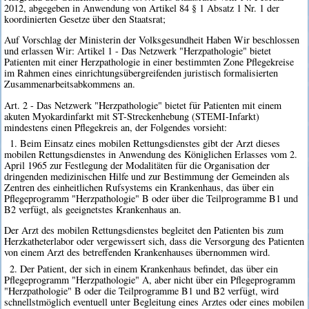
2012, abgegeben in Anwendung von Artikel 84 § 1 Absatz 1 Nr. 1 der
koordinierten Gesetze über den Staatsrat;
Auf Vorschlag der Ministerin der Volksgesundheit Haben Wir beschlossen
und erlassen Wir: Artikel 1 - Das Netzwerk "Herzpathologie" bietet
Patienten mit einer Herzpathologie in einer bestimmten Zone Pflegekreise
im Rahmen eines einrichtungsübergreifenden juristisch formalisierten
Zusammenarbeitsabkommens an.
Art. 2 - Das Netzwerk "Herzpathologie" bietet für Patienten mit einem
akuten Myokardinfarkt mit ST-Streckenhebung (STEMI-Infarkt)
mindestens einen Pflegekreis an, der Folgendes vorsieht:
1. Beim Einsatz eines mobilen Rettungsdienstes gibt der Arzt dieses
mobilen Rettungsdienstes in Anwendung des Königlichen Erlasses vom 2.
April 1965 zur Festlegung der Modalitäten für die Organisation der
dringenden medizinischen Hilfe und zur Bestimmung der Gemeinden als
Zentren des einheitlichen Rufsystems ein Krankenhaus, das über ein
Pflegeprogramm "Herzpathologie" B oder über die Teilprogramme B1 und
B2 verfügt, als geeignetstes Krankenhaus an.
Der Arzt des mobilen Rettungsdienstes begleitet den Patienten bis zum
Herzkatheterlabor oder vergewissert sich, dass die Versorgung des Patienten
von einem Arzt des betreffenden Krankenhauses übernommen wird.
2. Der Patient, der sich in einem Krankenhaus befindet, das über ein
Pflegeprogramm "Herzpathologie" A, aber nicht über ein Pflegeprogramm
"Herzpathologie" B oder die Teilprogramme B1 und B2 verfügt, wird
schnellstmöglich eventuell unter Begleitung eines Arztes oder eines mobilen