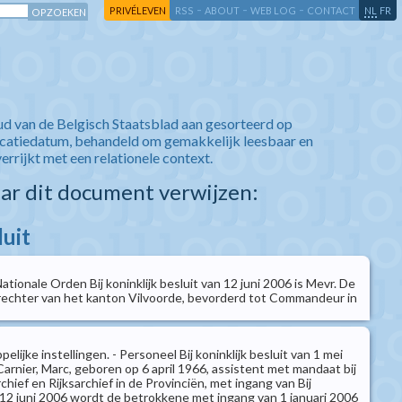
-
-
-
-
PRIVÉLEVEN
RSS
ABOUT
WEB LOG
CONTACT
NL
FR
ud van de Belgisch Staatsblad aan gesorteerd op
icatiedatum, behandeld om gemakkelijk leesbaar en
verrijkt met een relationele context.
aar dit document verwijzen:
luit
ationale Orden Bij koninklijk besluit van 12 juni 2006 is Mevr. De
rechter van het kanton Vilvoorde, bevorderd tot Commandeur in
lijke instellingen. - Personeel Bij koninklijk besluit van 1 mei
arnier, Marc, geboren op 6 april 1966, assistent met mandaat bij
hief en Rijksarchief in de Provinciën, met ingang van Bij
n 12 juni 2006 wordt de betrokkene met ingang van 1 januari 2006