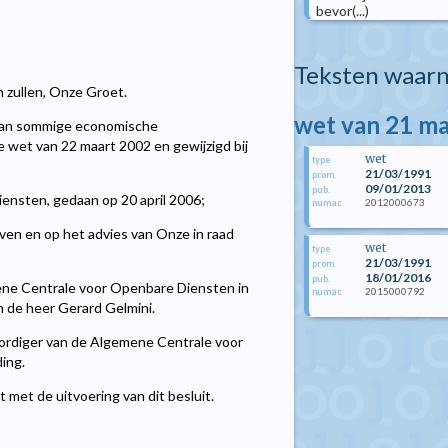
bevor(...)
Teksten waarn
n zullen, Onze Groet.
wet van 21 m
van sommige economische
e wet van 22 maart 2002 en gewijzigd bij
wet
type
21/03/1991
prom.
09/01/2013
pub.
ensten, gedaan op 20 april 2006;
2012000673
numac
en en op het advies van Onze in raad
wet
type
21/03/1991
prom.
18/01/2016
pub.
ene Centrale voor Openbare Diensten in
2015000792
numac
n de heer Gerard Gelmini.
ordiger van de Algemene Centrale voor
ing.
 met de uitvoering van dit besluit.