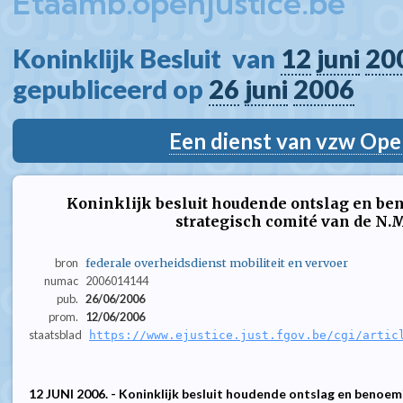
Etaamb.openjustice.be
Koninklijk Besluit  van 
12
juni
20
gepubliceerd op 
26
juni
2006
Een dienst van vzw Ope
Koninklijk besluit houdende ontslag en be
strategisch comité van de N.M
bron
federale overheidsdienst mobiliteit en vervoer
numac
2006014144
pub.
26/06/2006
prom.
12/06/2006
staatsblad
https://www.ejustice.just.fgov.be/cgi/artic
12 JUNI 2006. - Koninklijk besluit houdende ontslag en benoemi