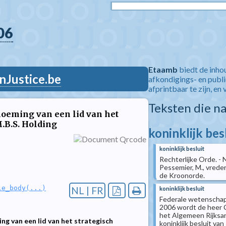
06
Etaamb
biedt de inho
nJustice.be
afkondigings- en publ
afprintbaar te zijn, en 
Teksten die n
noeming van een lid van het
.B.S. Holding
koninklijk bes
koninklijk besluit
Rechterlijke Orde. - N
Pessemier, M., vrede
de Kroonorde.
le_body(...)
NL | FR
koninklijk besluit
Federale wetenschappe
2006 wordt de heer C
het Algemeen Rijksarc
ng van een lid van het strategisch
koninklijk besluit va