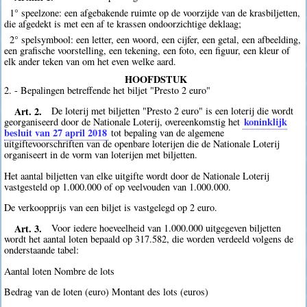
1° speelzone: een afgebakende ruimte op de voorzijde van de krasbiljetten,
die afgedekt is met een af te krassen ondoorzichtige deklaag;
2° spelsymbool: een letter, een woord, een cijfer, een getal, een afbeelding,
een grafische voorstelling, een tekening, een foto, een figuur, een kleur of
elk ander teken van om het even welke aard.
HOOFDSTUK
2. - Bepalingen betreffende het biljet "Presto 2 euro"
Art. 2.
De loterij met biljetten "Presto 2 euro" is een loterij die wordt
koninklijk
georganiseerd door de Nationale Loterij, overeenkomstig het
besluit van 27 april 2018
tot bepaling van de algemene
uitgiftevoorschriften van de openbare loterijen die de Nationale Loterij
organiseert in de vorm van loterijen met biljetten.
Het aantal biljetten van elke uitgifte wordt door de Nationale Loterij
vastgesteld op 1.000.000 of op veelvouden van 1.000.000.
De verkoopprijs van een biljet is vastgelegd op 2 euro.
Art. 3.
Voor iedere hoeveelheid van 1.000.000 uitgegeven biljetten
wordt het aantal loten bepaald op 317.582, die worden verdeeld volgens de
onderstaande tabel:
Aantal loten Nombre de lots
Bedrag van de loten (euro) Montant des lots (euros)