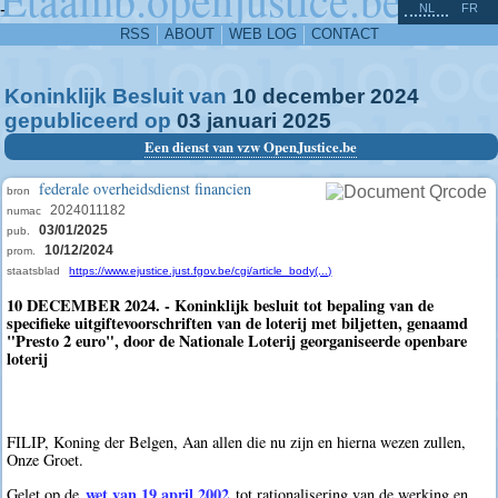
^
-
NL
FR
RSS
ABOUT
WEB LOG
CONTACT
Koninklijk Besluit van
10
december
2024
gepubliceerd op
03
januari
2025
Een dienst van vzw OpenJustice.be
federale overheidsdienst financien
bron
2024011182
numac
03/01/2025
pub.
10/12/2024
prom.
staatsblad
https://www.ejustice.just.fgov.be/cgi/article_body(...)
10 DECEMBER 2024. - Koninklijk besluit tot bepaling van de
specifieke uitgiftevoorschriften van de loterij met biljetten, genaamd
"Presto 2 euro", door de Nationale Loterij georganiseerde openbare
loterij
FILIP, Koning der Belgen, Aan allen die nu zijn en hierna wezen zullen,
Onze Groet.
wet van 19 april 2002
Gelet op de
tot rationalisering van de werking en