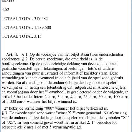
442.000
4,52
TOTAAL TOTAL 317.582
TOTAAL TOTAL 1.289.500
TOTAAL TOTAL 3,15
Art. 4.
§ 1. Op de voorzijde van het biljet staan twee onderscheiden
speelzones. § 2. De eerste speelzone, die omcirkeld is, is de
hoofdspeelzone. Op de ondoorzichtige deklaag van deze zone kunnen
grafische voorstellingen, tekeningen, afbeeldingen, foto's of andere
aanduidingen van puur illustratief of informatief karakter staan. Deze
vermeldingen kunnen eventueel in de nabijheid van de speelzone gedrukt
worden. Na afkrassing van de ondoorzichtige deklaag door de speler
verschijnt er: 1° hetzij een lotenbedrag dat, uitgedrukt in Arabische cijfers
en voorafgegaan door het ""-symbool, is geselecteerd onder de volgende, in
artikel 3 bedoelde, loten: 2 euro, 3 euro, 4 euro, 25 euro, 50 euro, 100 euro
of 3.000 euro, wanneer het biljet winnend is.
2° hetzij de vermelding "000" wanneer het biljet verliezend is.
§ 3. De tweede speelzone wordt "winst X ?"-zone genoemd. Na afkrassing
van de ondoorzichtige deklaag door de speler verschijnen de symbolen "X1"
of "X5". In voorkomend geval wordt het in artikel 2, 1° bedoelde lot
respectievelijk met 1 of met 5 vermenigvuldigd.