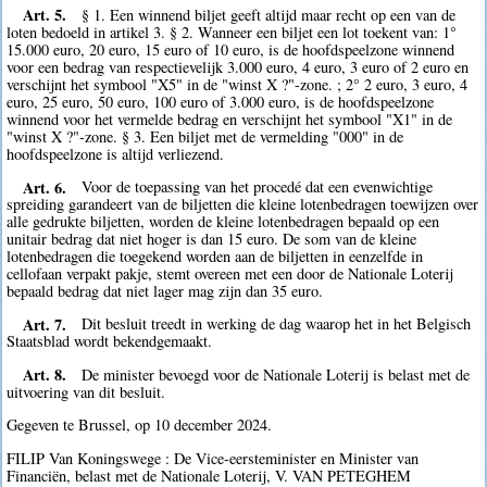
Art. 5.
§ 1. Een winnend biljet geeft altijd maar recht op een van de
loten bedoeld in artikel 3. § 2. Wanneer een biljet een lot toekent van: 1°
15.000 euro, 20 euro, 15 euro of 10 euro, is de hoofdspeelzone winnend
voor een bedrag van respectievelijk 3.000 euro, 4 euro, 3 euro of 2 euro en
verschijnt het symbool "X5" in de "winst X ?"-zone. ; 2° 2 euro, 3 euro, 4
euro, 25 euro, 50 euro, 100 euro of 3.000 euro, is de hoofdspeelzone
winnend voor het vermelde bedrag en verschijnt het symbool "X1" in de
"winst X ?"-zone. § 3. Een biljet met de vermelding "000" in de
hoofdspeelzone is altijd verliezend.
Art. 6.
Voor de toepassing van het procedé dat een evenwichtige
spreiding garandeert van de biljetten die kleine lotenbedragen toewijzen over
alle gedrukte biljetten, worden de kleine lotenbedragen bepaald op een
unitair bedrag dat niet hoger is dan 15 euro. De som van de kleine
lotenbedragen die toegekend worden aan de biljetten in eenzelfde in
cellofaan verpakt pakje, stemt overeen met een door de Nationale Loterij
bepaald bedrag dat niet lager mag zijn dan 35 euro.
Art. 7.
Dit besluit treedt in werking de dag waarop het in het Belgisch
Staatsblad wordt bekendgemaakt.
Art. 8.
De minister bevoegd voor de Nationale Loterij is belast met de
uitvoering van dit besluit.
Gegeven te Brussel, op 10 december 2024.
FILIP Van Koningswege : De Vice-eersteminister en Minister van
Financiën, belast met de Nationale Loterij, V. VAN PETEGHEM