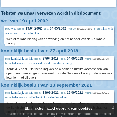
Teksten waarnaar verwezen wordt in dit document:
wet van 19 april 2002
wet
ministerie
19/04/2002
04/05/2002
2002014105
type
prom.
pub.
numac
bron
van verkeer en infrastructuur
Wet tot rationalisering van de werking en het beheer van de Nationale
Loterij
koninklijk besluit van 27 april 2018
koninklijk besluit
27/04/2018
04/05/2018
2018011735
type
prom.
pub.
numac
federale overheidsdienst beleid en ondersteuning
bron
Koninklijk besluit tot bepaling van de algemene uitgiftevoorschriften van
openbare loterijen georganiseerd door de Nationale Loterij in de vorm van
loterijen met biljetten
koninklijk besluit van 13 september 2021
koninklijk besluit
13/09/2021
16/09/2021
2021032029
type
prom.
pub.
numac
federale overheidsdienst binnenlandse zaken
bron
Koninklijk besluit houdende goedkeuring van het beheerscontract tussen
x
de Belgische Staat en de Nationale Loterij, naamloze vennootschap van
Etaamb.be maakt gebruik van cookies
publiek recht
Etaamb.be gebruikt cookies om uw taalvoorkeur te onthouden en om beter