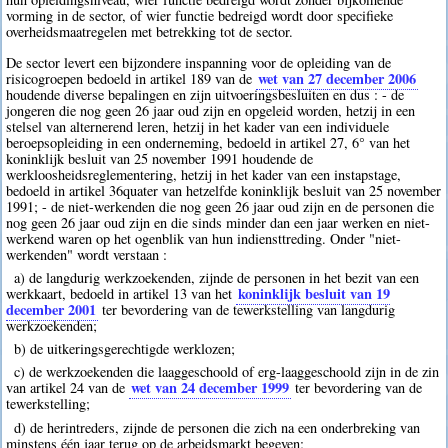
vorming in de sector, of wier functie bedreigd wordt door specifieke
overheidsmaatregelen met betrekking tot de sector.
De sector levert een bijzondere inspanning voor de opleiding van de
wet van 27 december 2006
risicogroepen bedoeld in artikel 189 van de
houdende diverse bepalingen en zijn uitvoeringsbesluiten en dus : - de
jongeren die nog geen 26 jaar oud zijn en opgeleid worden, hetzij in een
stelsel van alternerend leren, hetzij in het kader van een individuele
beroepsopleiding in een onderneming, bedoeld in artikel 27, 6° van het
koninklijk besluit van 25 november 1991 houdende de
werkloosheidsreglementering, hetzij in het kader van een instapstage,
bedoeld in artikel 36quater van hetzelfde koninklijk besluit van 25 november
1991; - de niet-werkenden die nog geen 26 jaar oud zijn en de personen die
nog geen 26 jaar oud zijn en die sinds minder dan een jaar werken en niet-
werkend waren op het ogenblik van hun indiensttreding. Onder "niet-
werkenden" wordt verstaan :
a) de langdurig werkzoekenden, zijnde de personen in het bezit van een
koninklijk besluit van 19
werkkaart, bedoeld in artikel 13 van het
december 2001
ter bevordering van de tewerkstelling van langdurig
werkzoekenden;
b) de uitkeringsgerechtigde werklozen;
c) de werkzoekenden die laaggeschoold of erg-laaggeschoold zijn in de zin
wet van 24 december 1999
van artikel 24 van de
ter bevordering van de
tewerkstelling;
d) de herintreders, zijnde de personen die zich na een onderbreking van
minstens één jaar terug op de arbeidsmarkt begeven;