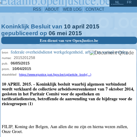
^
-
NL
FR
RSS
ABOUT
WEB LOG
CONTACT
Koninklijk Besluit van
10
april
2015
gepubliceerd op
06
mei
2015
Een dienst van vzw OpenJustice.be
federale overheidsdienst werkgelegenheid, arbeid en sociaal overleg
bron
2015201258
numac
06/05/2015
pub.
10/04/2015
prom.
staatsblad
https://www.ejustice.just.fgov.be/cgi/article_body(...)
10 APRIL 2015. - Koninklijk besluit waarbij algemeen verbindend
wordt verklaard de collectieve arbeidsovereenkomst van 7 oktober 2014,
gesloten in het Paritair Comité voor de apotheken en
tarificatiediensten, betreffende de aanwending van de bijdrage voor de
risicogroepen (1)
FILIP, Koning der Belgen, Aan allen die nu zijn en hierna wezen zullen,
Onze Groet.