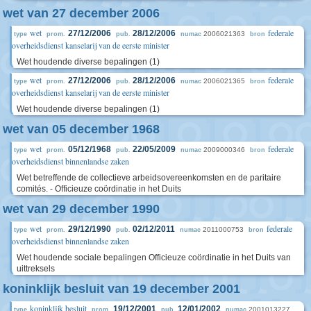
wet van 27 december 2006
wet
federale
27/12/2006
28/12/2006
2006021363
type
prom.
pub.
numac
bron
overheidsdienst kanselarij van de eerste minister
Wet houdende diverse bepalingen (1)
wet
federale
27/12/2006
28/12/2006
2006021365
type
prom.
pub.
numac
bron
overheidsdienst kanselarij van de eerste minister
Wet houdende diverse bepalingen (1)
wet van 05 december 1968
wet
federale
05/12/1968
22/05/2009
2009000346
type
prom.
pub.
numac
bron
overheidsdienst binnenlandse zaken
Wet betreffende de collectieve arbeidsovereenkomsten en de paritaire
comités. - Officieuze coördinatie in het Duits
wet van 29 december 1990
wet
federale
29/12/1990
02/12/2011
2011000753
type
prom.
pub.
numac
bron
overheidsdienst binnenlandse zaken
Wet houdende sociale bepalingen Officieuze coördinatie in het Duits van
uittreksels
koninklijk besluit van 19 december 2001
koninklijk besluit
19/12/2001
12/01/2002
2001013227
type
prom.
pub.
numac