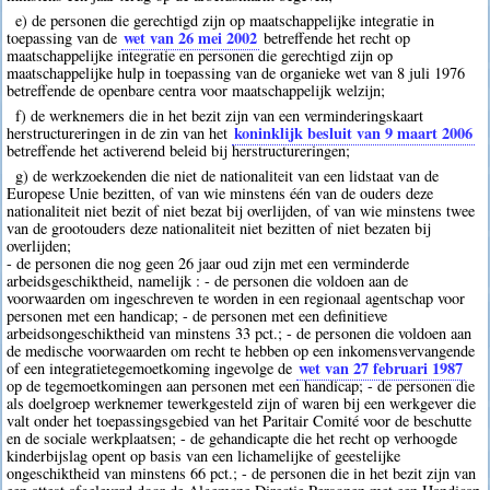
e) de personen die gerechtigd zijn op maatschappelijke integratie in
wet van 26 mei 2002
toepassing van de
betreffende het recht op
maatschappelijke integratie en personen die gerechtigd zijn op
maatschappelijke hulp in toepassing van de organieke wet van 8 juli 1976
betreffende de openbare centra voor maatschappelijk welzijn;
f) de werknemers die in het bezit zijn van een verminderingskaart
koninklijk besluit van 9 maart 2006
herstructureringen in de zin van het
betreffende het activerend beleid bij herstructureringen;
g) de werkzoekenden die niet de nationaliteit van een lidstaat van de
Europese Unie bezitten, of van wie minstens één van de ouders deze
nationaliteit niet bezit of niet bezat bij overlijden, of van wie minstens twee
van de grootouders deze nationaliteit niet bezitten of niet bezaten bij
overlijden;
- de personen die nog geen 26 jaar oud zijn met een verminderde
arbeidsgeschiktheid, namelijk : - de personen die voldoen aan de
voorwaarden om ingeschreven te worden in een regionaal agentschap voor
personen met een handicap; - de personen met een definitieve
arbeidsongeschiktheid van minstens 33 pct.; - de personen die voldoen aan
de medische voorwaarden om recht te hebben op een inkomensvervangende
wet van 27 februari 1987
of een integratietegemoetkoming ingevolge de
op de tegemoetkomingen aan personen met een handicap; - de personen die
als doelgroep werknemer tewerkgesteld zijn of waren bij een werkgever die
valt onder het toepassingsgebied van het Paritair Comité voor de beschutte
en de sociale werkplaatsen; - de gehandicapte die het recht op verhoogde
kinderbijslag opent op basis van een lichamelijke of geestelijke
ongeschiktheid van minstens 66 pct.; - de personen die in het bezit zijn van