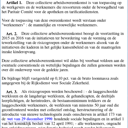
Artikel 1.
Deze collectieve arbeidsovereenkomst is van toepassing op
de werkgevers en de werknemers die ressorteren onder de bevoegdheid van
het Paritair Comité voor de apotheken en tarificatiediensten.
Voor de toepassing van deze overeenkomst wordt verstaan onder
"werknemers" : de mannelijke en vrouwelijke werknemers.
Art. 2.
Deze collectieve arbeidsovereenkomst beoogt de voortzetting in
2015 en 2016 van de initiatieven ter bevordering van de vorming en de
tewerkstelling van de risicogroepen onder de werknemers alsook van de
initiatieven die kaderen in het gelijke kansenbeleid en van de maatregelen
inzake kinderopvang.
Deze collectieve arbeidsovereenkomst wil aldus bij voorbaat voldoen aan de
eventuele conventionele en wettelijke bepalingen die zullen genomen worden
over dit onderwerp voor de gedekte jaren.
De bijdrage blijft vastgesteld op 0,10 pct. van de bruto loonmassa zoals
aangegeven bij de Rijksdienst voor Sociale Zekerheid.
Art. 3.
Als risicogroepen worden beschouwd : - de laaggeschoolde
werklozen en de langdurige werklozen, de gehandicapten, de deeltijds
leerplichtigen, de herintreders, de bestaansminimum trekkers en de
laaggeschoolde werknemers, de werklozen van minstens 50 jaar oud die
geconfronteerd worden met collectief ontslag, herstructurering of de
introductie van nieuwe technologieën zoals omschreven in artikel 173 van
wet van 29 december 1990
de
houdende sociale bepalingen en in artikel 1
van het koninklijk besluit van 12 april 1991; - alle werknemers, ongeacht
hun opleidingsniveau, wier functie bedreigd wordt zonder bijkomende