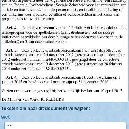
een attest afgeleverd door de Algemene Directie Personen met een Handicap
van de Federale Overheidsdienst Sociale Zekerheid voor het verstrekken van
sociale en fiscale voordelen; - de persoon met een invaliditeitsuitkering of
een uitkering voor arbeidsongevallen of beroepsziekten in het kader van
programma's tot werkhervatting.
Art. 4.
De raad van bestuur van het "Paritair Fonds ten voordele van de
risicogroepen voor de apotheken en tarificatiediensten" zal de nodige
initiatieven ontwikkelen om deze bijdrage te besteden zoals voorzien in de
artikelen 2 en 3 van deze overeenkomst.
Art. 5.
Deze collectieve arbeidsovereenkomst vervangt de collectieve
arbeidsovereenkomst van 26 november 2012 (geregistreerd op 11 december
2012 onder het nummer 112446/CO/313), gewijzigd door de collectieve
arbeidsovereenkomst van 19 december 2013 (geregistreerd op 28 februari
2014 onder het nummer 119810/CO/313).
Art. 6.
Deze collectieve arbeidsovereenkomst treedt in werking op 1
januari 2015 en houdt op van kracht te zijn op 31 december 2016.
Gezien om te worden gevoegd bij het koninklijk besluit van 10 april 2015.
De Minister van Werk, K. PEETERS
Teksten die naar dit document verwijzen:
wet
wet