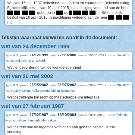
Wet van 15 mei 1987 betreffende de namen en voornamen Bekendmaking
Bij koninklijk besluit van 10 april 2015, is machtiging verleend aan de heer
****
****
,
****
-
****
, geboren te
*****
op
**
*****
****
,
****
(...) Bij koninklijk
besluit van 10 april 2015, is machtiging verleend aan de heer
****
,
****
****
(...)
Teksten waarnaar verwezen wordt in dit document:
wet van 24 december 1999
wet
ministerie
24/12/1999
27/01/2000
2000012029
type
prom.
pub.
numac
bron
van tewerkstelling en arbeid
Wet ter bevordering van de werkgelegenheid
wet van 26 mei 2002
wet
ministerie
26/05/2002
31/07/2002
2002022559
type
prom.
pub.
numac
bron
van sociale zaken, volksgezondheid en leefmilieu
Wet betreffende het recht op maatschappelijke integratie
wet van 27 februari 1987
wet
federale
27/02/1987
18/10/2004
2004000528
type
prom.
pub.
numac
bron
overheidsdienst binnenlandse zaken
Wet betreffende de tegemoetkomingen aan gehandicapten Duitse
vertaling