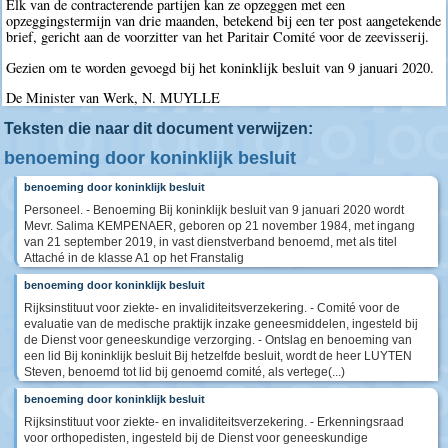
Elk van de contracterende partijen kan ze opzeggen met een
opzeggingstermijn van drie maanden, betekend bij een ter post aangetekende
brief, gericht aan de voorzitter van het Paritair Comité voor de zeevisserij.
Gezien om te worden gevoegd bij het koninklijk besluit van 9 januari 2020.
De Minister van Werk, N. MUYLLE
Teksten die naar dit document verwijzen:
benoeming door koninklijk besluit
benoeming door koninklijk besluit
Personeel. - Benoeming Bij koninklijk besluit van 9 januari 2020 wordt
Mevr. Salima KEMPENAER, geboren op 21 november 1984, met ingang
van 21 september 2019, in vast dienstverband benoemd, met als titel
Attaché in de klasse A1 op het Franstalig
benoeming door koninklijk besluit
Rijksinstituut voor ziekte- en invaliditeitsverzekering. - Comité voor de
evaluatie van de medische praktijk inzake geneesmiddelen, ingesteld bij
de Dienst voor geneeskundige verzorging. - Ontslag en benoeming van
een lid Bij koninklijk besluit Bij hetzelfde besluit, wordt de heer LUYTEN
Steven, benoemd tot lid bij genoemd comité, als vertege(...)
benoeming door koninklijk besluit
Rijksinstituut voor ziekte- en invaliditeitsverzekering. - Erkenningsraad
voor orthopedisten, ingesteld bij de Dienst voor geneeskundige