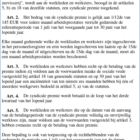
zeevisserij", wordt aan de werklieden en werksters, beoogd in de artikelen
5, b) en 18 van dezelfde statuten, een syndicale premie toegekend.
Art. 2.
Het bedrag van de syndicale premie is gelijk aan 1/12de van
145 EUR voor iedere maand arbeidsprestaties verricht gedurende de
referentieperiode van 1 juli van het voorgaande jaar tot 30 juni van het
lopende jaar.
Elke maand gedurende welke de werklieden en werksters zijn ingeschreven
in het personeelsregister en erin werden ingeschreven ten laatste op de 15de
dag van de maand of uitgeschreven na de 15de dag van de maand, moet als
een maand arbeidsprestaties worden beschouwd.
Art. 3.
De werklieden en werksters hebben recht op de betaling van de
premie indien zij voldoen aan de voorwaarden inzake de sociale vrede
vastgesteld bij artikel 18 van genoemde statuten en op 30 juni van het
lopend jaar een anciënniteit van ten minste zes maanden hebben bij één of
meerdere werkgevers bedoeld in artikel 5, a) van de statuten.
Art. 4.
De syndicale premie wordt betaald in de loop van het derde
kwartaal van het lopend jaar.
Art. 5.
De werklieden en werksters die op de datum van de aanvang
van de betalingsperiode van de syndicale premie volledig en onvrijwillig
werkloos zijn, maar voldoen aan de voorwaarden vastgesteld bij artikel 3,
hebben eveneens recht op de betaling van deze premie.
Deze bepaling is ook van toepassing op de rechthebbenden van de
gedurende de periode van 1 juli van het voorgaande jaar tot de datum