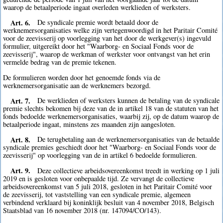
waarop de betaalperiode ingaat overleden werklieden of werksters.
Art. 6.
De syndicale premie wordt betaald door de
werknemersorganisaties welke zijn vertegenwoordigd in het Paritair Comité
voor de zeevisserij op voorlegging van het door de werkgever(s) ingevuld
formulier, uitgereikt door het "Waarborg- en Sociaal Fonds voor de
zeevisserij", waarop de werkman of werkster voor ontvangst van het erin
vermelde bedrag van de premie tekenen.
De formulieren worden door het genoemde fonds via de
werknemersorganisatie aan de werknemers bezorgd.
Art. 7.
De werklieden of werksters kunnen de betaling van de syndicale
premie slechts bekomen bij deze van de in artikel 18 van de statuten van het
fonds bedoelde werknemersorganisaties, waarbij zij, op de datum waarop de
betaalperiode ingaat, minstens zes maanden zijn aangesloten.
Art. 8.
De terugbetaling aan de werknemersorganisaties van de betaalde
syndicale premies geschiedt door het "Waarborg- en Sociaal Fonds voor de
zeevisserij" op voorlegging van de in artikel 6 bedoelde formulieren.
Art. 9.
Deze collectieve arbeidsovereenkomst treedt in werking op 1 juli
2019 en is gesloten voor onbepaalde tijd. Ze vervangt de collectieve
arbeidsovereenkomst van 5 juli 2018, gesloten in het Paritair Comité voor
de zeevisserij, tot vaststelling van een syndicale premie, algemeen
verbindend verklaard bij koninklijk besluit van 4 november 2018, Belgisch
Staatsblad van 16 november 2018 (nr. 147094/CO/143).