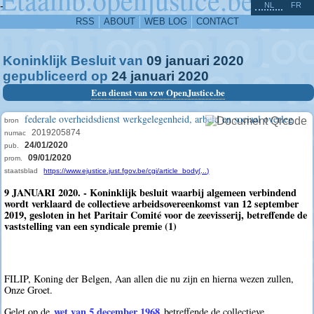
^
-
NL
FR
RSS
ABOUT
WEB LOG
CONTACT
Koninklijk Besluit van
09
januari
2020
gepubliceerd op
24
januari
2020
Een dienst van vzw OpenJustice.be
federale overheidsdienst werkgelegenheid, arbeid en sociaal overleg
bron
2019205874
numac
24/01/2020
pub.
09/01/2020
prom.
staatsblad
https://www.ejustice.just.fgov.be/cgi/article_body(...)
9 JANUARI 2020. - Koninklijk besluit waarbij algemeen verbindend
wordt verklaard de collectieve arbeidsovereenkomst van 12 september
2019, gesloten in het Paritair Comité voor de zeevisserij, betreffende de
vaststelling van een syndicale premie (1)
FILIP, Koning der Belgen, Aan allen die nu zijn en hierna wezen zullen,
Onze Groet.
wet van 5 december 1968
Gelet op de
betreffende de collectieve