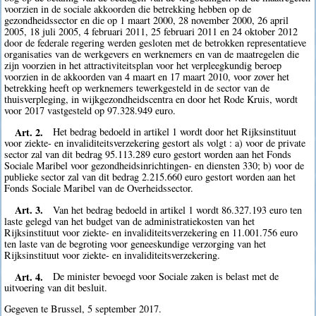
voorzien in de sociale akkoorden die betrekking hebben op de
gezondheidssector en die op 1 maart 2000, 28 november 2000, 26 april
2005, 18 juli 2005, 4 februari 2011, 25 februari 2011 en 24 oktober 2012
door de federale regering werden gesloten met de betrokken representatieve
organisaties van de werkgevers en werknemers en van de maatregelen die
zijn voorzien in het attractiviteitsplan voor het verpleegkundig beroep
voorzien in de akkoorden van 4 maart en 17 maart 2010, voor zover het
betrekking heeft op werknemers tewerkgesteld in de sector van de
thuisverpleging, in wijkgezondheidscentra en door het Rode Kruis, wordt
voor 2017 vastgesteld op 97.328.949 euro.
Art. 2.
Het bedrag bedoeld in artikel 1 wordt door het Rijksinstituut
voor ziekte- en invaliditeitsverzekering gestort als volgt : a) voor de private
sector zal van dit bedrag 95.113.289 euro gestort worden aan het Fonds
Sociale Maribel voor gezondheidsinrichtingen- en diensten 330; b) voor de
publieke sector zal van dit bedrag 2.215.660 euro gestort worden aan het
Fonds Sociale Maribel van de Overheidssector.
Art. 3.
Van het bedrag bedoeld in artikel 1 wordt 86.327.193 euro ten
laste gelegd van het budget van de administratiekosten van het
Rijksinstituut voor ziekte- en invaliditeitsverzekering en 11.001.756 euro
ten laste van de begroting voor geneeskundige verzorging van het
Rijksinstituut voor ziekte- en invaliditeitsverzekering.
Art. 4.
De minister bevoegd voor Sociale zaken is belast met de
uitvoering van dit besluit.
Gegeven te Brussel, 5 september 2017.