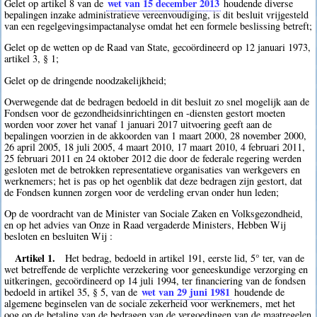
wet van 15 december 2013
Gelet op artikel 8 van de
houdende diverse
bepalingen inzake administratieve vereenvoudiging, is dit besluit vrijgesteld
van een regelgevingsimpactanalyse omdat het een formele beslissing betreft;
Gelet op de wetten op de Raad van State, gecoördineerd op 12 januari 1973,
artikel 3, § 1;
Gelet op de dringende noodzakelijkheid;
Overwegende dat de bedragen bedoeld in dit besluit zo snel mogelijk aan de
Fondsen voor de gezondheidsinrichtingen en -diensten gestort moeten
worden voor zover het vanaf 1 januari 2017 uitvoering geeft aan de
bepalingen voorzien in de akkoorden van 1 maart 2000, 28 november 2000,
26 april 2005, 18 juli 2005, 4 maart 2010, 17 maart 2010, 4 februari 2011,
25 februari 2011 en 24 oktober 2012 die door de federale regering werden
gesloten met de betrokken representatieve organisaties van werkgevers en
werknemers; het is pas op het ogenblik dat deze bedragen zijn gestort, dat
de Fondsen kunnen zorgen voor de verdeling ervan onder hun leden;
Op de voordracht van de Minister van Sociale Zaken en Volksgezondheid,
en op het advies van Onze in Raad vergaderde Ministers, Hebben Wij
besloten en besluiten Wij :
Artikel 1.
Het bedrag, bedoeld in artikel 191, eerste lid, 5° ter, van de
wet betreffende de verplichte verzekering voor geneeskundige verzorging en
uitkeringen, gecoördineerd op 14 juli 1994, ter financiering van de fondsen
wet van 29 juni 1981
bedoeld in artikel 35, § 5, van de
houdende de
algemene beginselen van de sociale zekerheid voor werknemers, met het
oog op de betaling van de bedragen van de vergoedingen van de maatregelen