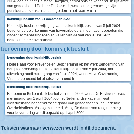
2004, aan de heer Delfosse, Jacques, eervol ontslag verleend uit zijn ambt
van geneesheer-i De heer Delfosse, J., wordt ertoe gemachtigd zijn
pensioenaanspraken te laten gelden in het raam va(...)
koninklijk besluit van 21 december 2022
Koninklijk besluit tot wijziging van het koninklijk besluit van 5 juli 2004
betreffende de erkenning van havenarbeiders in de havengebieden die
onder het toepassingsgebied vallen van de wet van 8 juni 1972
betreffende de havenarbeid
benoeming door koninklijk besluit
benoeming door koninklijk besluit
Hoge Raad voor Preventie en Bescherming op het werk Benoeming van
een plaatsvervangend lid Bij koninklijk besluit van 5 juli 2004, dat
uitwerking heeft met ingang van 1 juli 2004, wordt Mevr. Caverneels,
Virginie benoemd tot plaatsvervangend li
benoeming door koninklijk besluit
Benoeming Bij koninklijk besluit van 5 juli 2004 wordt Dr. Heyligers, Yves,
met ingang van 1 april 2004, op het Nederlandse kader, in vast
dienstverband benoemd tot de graad van geneesheer bij de Federale
Overheidsdienst Volksgezondheid, Veilig De datum van ranginneming
voor bevordering wordt bepaald op 1 april 2004.
Teksten waarnaar verwezen wordt in dit document: