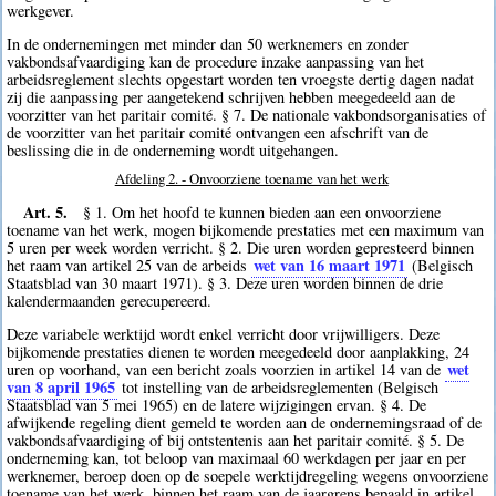
werkgever.
In de ondernemingen met minder dan 50 werknemers en zonder
vakbondsafvaardiging kan de procedure inzake aanpassing van het
arbeidsreglement slechts opgestart worden ten vroegste dertig dagen nadat
zij die aanpassing per aangetekend schrijven hebben meegedeeld aan de
voorzitter van het paritair comité. § 7. De nationale vakbondsorganisaties of
de voorzitter van het paritair comité ontvangen een afschrift van de
beslissing die in de onderneming wordt uitgehangen.
Afdeling 2. - Onvoorziene toename van het werk
Art. 5.
§ 1. Om het hoofd te kunnen bieden aan een onvoorziene
toename van het werk, mogen bijkomende prestaties met een maximum van
5 uren per week worden verricht. § 2. Die uren worden gepresteerd binnen
wet van 16 maart 1971
het raam van artikel 25 van de arbeids
(Belgisch
Staatsblad van 30 maart 1971). § 3. Deze uren worden binnen de drie
kalendermaanden gerecupereerd.
Deze variabele werktijd wordt enkel verricht door vrijwilligers. Deze
bijkomende prestaties dienen te worden meegedeeld door aanplakking, 24
wet
uren op voorhand, van een bericht zoals voorzien in artikel 14 van de
van 8 april 1965
tot instelling van de arbeidsreglementen (Belgisch
Staatsblad van 5 mei 1965) en de latere wijzigingen ervan. § 4. De
afwijkende regeling dient gemeld te worden aan de ondernemingsraad of de
vakbondsafvaardiging of bij ontstentenis aan het paritair comité. § 5. De
onderneming kan, tot beloop van maximaal 60 werkdagen per jaar en per
werknemer, beroep doen op de soepele werktijdregeling wegens onvoorziene
toename van het werk, binnen het raam van de jaargrens bepaald in artikel