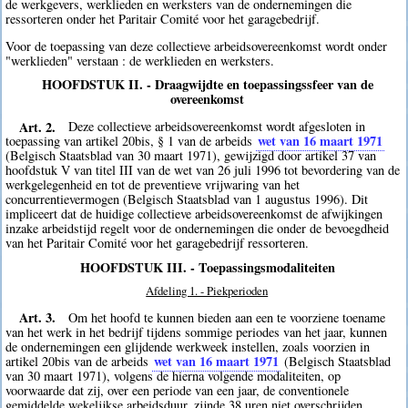
de werkgevers, werklieden en werksters van de ondernemingen die
ressorteren onder het Paritair Comité voor het garagebedrijf.
Voor de toepassing van deze collectieve arbeidsovereenkomst wordt onder
"werklieden" verstaan : de werklieden en werksters.
HOOFDSTUK II. - Draagwijdte en toepassingssfeer van de
overeenkomst
Art. 2.
Deze collectieve arbeidsovereenkomst wordt afgesloten in
wet van 16 maart 1971
toepassing van artikel 20bis, § 1 van de arbeids
(Belgisch Staatsblad van 30 maart 1971), gewijzigd door artikel 37 van
hoofdstuk V van titel III van de wet van 26 juli 1996 tot bevordering van de
werkgelegenheid en tot de preventieve vrijwaring van het
concurrentievermogen (Belgisch Staatsblad van 1 augustus 1996). Dit
impliceert dat de huidige collectieve arbeidsovereenkomst de afwijkingen
inzake arbeidstijd regelt voor de ondernemingen die onder de bevoegdheid
van het Paritair Comité voor het garagebedrijf ressorteren.
HOOFDSTUK III. - Toepassingsmodaliteiten
Afdeling 1. - Piekperioden
Art. 3.
Om het hoofd te kunnen bieden aan een te voorziene toename
van het werk in het bedrijf tijdens sommige periodes van het jaar, kunnen
de ondernemingen een glijdende werkweek instellen, zoals voorzien in
wet van 16 maart 1971
artikel 20bis van de arbeids
(Belgisch Staatsblad
van 30 maart 1971), volgens de hierna volgende modaliteiten, op
voorwaarde dat zij, over een periode van een jaar, de conventionele
gemiddelde wekelijkse arbeidsduur, zijnde 38 uren niet overschrijden.