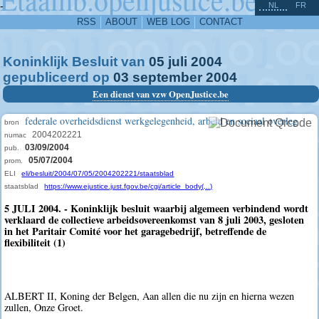
^
-
NL
FR
RSS
ABOUT
WEB LOG
CONTACT
Koninklijk Besluit van
05
juli
2004
gepubliceerd op
03
september
2004
Een dienst van vzw OpenJustice.be
federale overheidsdienst werkgelegenheid, arbeid en sociaal overleg
bron
2004202221
numac
03/09/2004
pub.
05/07/2004
prom.
ELI
eli/besluit/2004/07/05/2004202221/staatsblad
staatsblad
https://www.ejustice.just.fgov.be/cgi/article_body(...)
5 JULI 2004. - Koninklijk besluit waarbij algemeen verbindend wordt
verklaard de collectieve arbeidsovereenkomst van 8 juli 2003, gesloten
in het Paritair Comité voor het garagebedrijf, betreffende de
flexibiliteit (1)
ALBERT II, Koning der Belgen, Aan allen die nu zijn en hierna wezen
zullen, Onze Groet.