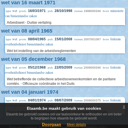
wet van 16 maart 1971
wet
ministerie
16/03/1971
28/10/1998
1998000346
type
prom.
pub.
numac
bron
van binnenlandse zaken
Arbeidswet - Duitse vertaling
wet van 08 april 1965
wet
federale
08/04/1965
15/01/2008
2007001067
type
prom.
pub.
numac
bron
overheidsdienst binnenlandse zaken
Wet tot instelling van de arbeidsreglementen
wet van 05 december 1968
wet
federale
05/12/1968
22/05/2009
2009000346
type
prom.
pub.
numac
bron
overheidsdienst binnenlandse zaken
Wet betreffende de collectieve arbeidsovereenkomsten en de paritaire
comités. - Officieuze coördinatie in het Duits
wet van 04 januari 1974
wet
federale
04/01/1974
08/07/2009
2009000375
type
prom.
pub.
numac
bron
overheidsdienst binnenlandse zaken
x
Etaamb.be maakt gebruik van cookies
Wet betreffende de feestdagen Officieuze coördinatie in het Duits
Etaamb.be gebruikt cookies om uw taalvoorkeur te onthouden en om beter
te begrijpen hoe etaamb.be gebruikt wordt.
Doorgaan
Meer details
Terms and conditions
|
Privacy policy
|
Cookie policy
|
Accessibility policy