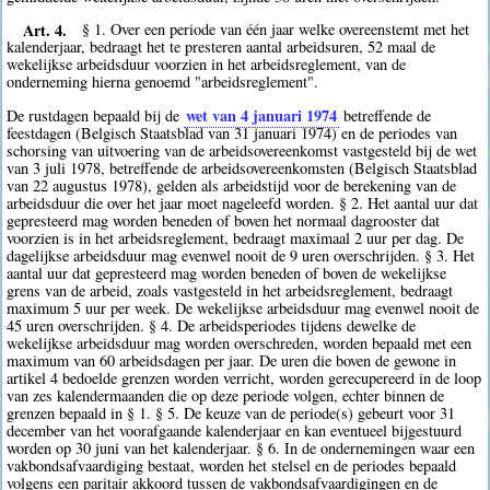
Art. 4.
§ 1. Over een periode van één jaar welke overeenstemt met het
kalenderjaar, bedraagt het te presteren aantal arbeidsuren, 52 maal de
wekelijkse arbeidsduur voorzien in het arbeidsreglement, van de
onderneming hierna genoemd "arbeidsreglement".
wet van 4 januari 1974
De rustdagen bepaald bij de
betreffende de
feestdagen (Belgisch Staatsblad van 31 januari 1974) en de periodes van
schorsing van uitvoering van de arbeidsovereenkomst vastgesteld bij de wet
van 3 juli 1978, betreffende de arbeidsovereenkomsten (Belgisch Staatsblad
van 22 augustus 1978), gelden als arbeidstijd voor de berekening van de
arbeidsduur die over het jaar moet nageleefd worden. § 2. Het aantal uur dat
gepresteerd mag worden beneden of boven het normaal dagrooster dat
voorzien is in het arbeidsreglement, bedraagt maximaal 2 uur per dag. De
dagelijkse arbeidsduur mag evenwel nooit de 9 uren overschrijden. § 3. Het
aantal uur dat gepresteerd mag worden beneden of boven de wekelijkse
grens van de arbeid, zoals vastgesteld in het arbeidsreglement, bedraagt
maximum 5 uur per week. De wekelijkse arbeidsduur mag evenwel nooit de
45 uren overschrijden. § 4. De arbeidsperiodes tijdens dewelke de
wekelijkse arbeidsduur mag worden overschreden, worden bepaald met een
maximum van 60 arbeidsdagen per jaar. De uren die boven de gewone in
artikel 4 bedoelde grenzen worden verricht, worden gerecupereerd in de loop
van zes kalendermaanden die op deze periode volgen, echter binnen de
grenzen bepaald in § 1. § 5. De keuze van de periode(s) gebeurt voor 31
december van het voorafgaande kalenderjaar en kan eventueel bijgestuurd
worden op 30 juni van het kalenderjaar. § 6. In de ondernemingen waar een
vakbondsafvaardiging bestaat, worden het stelsel en de periodes bepaald
volgens een paritair akkoord tussen de vakbondsafvaardigingen en de