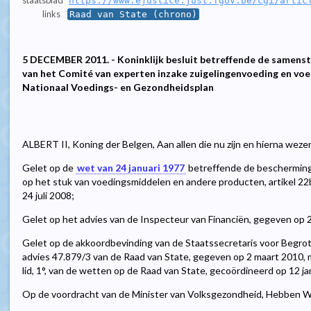
staatsblad
https://www.ejustice.just.fgov.be/cgi/artic
links
Raad van State (chrono)
5 DECEMBER 2011. - Koninklijk besluit betreffende de samenst
van het Comité van experten inzake zuigelingenvoeding en voe
Nationaal Voedings- en Gezondheidsplan
ALBERT II, Koning der Belgen, Aan allen die nu zijn en hierna weze
Gelet op de
wet van 24 januari 1977
betreffende de bescherming
op het stuk van voedingsmiddelen en andere producten, artikel 22b
24 juli 2008;
Gelet op het advies van de Inspecteur van Financiën, gegeven op 2
Gelet op de akkoordbevinding van de Staatssecretaris voor Begrot
advies 47.879/3 van de Raad van State, gegeven op 2 maart 2010, me
lid, 1°, van de wetten op de Raad van State, gecoördineerd op 12 ja
Op de voordracht van de Minister van Volksgezondheid, Hebben Wij