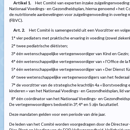
Artikel 1.
Het Comité van experten inzake zuigelingenvoeding 
Nationaal Voedings- en Gezondheidsplan, hierna genoemd « het Co
de nutritionele aanbevelingen voor zuigelingenvoeding in overleg
(FBVC).
Art. 2.
Het Comité is samengesteld uit een Voorzitter en volge
1° vier pediaters met praktische ervaring in voeding (zowel ziekenhu
2° twee pediatrische diëtisten;
3° één wetenschappelijke vertegenwoordiger van Kind en Gezin;
4° één wetenschappelijke vertegenwoordiger van « l'Office de la N
5° één wetenschappelijke vertegenwoordiger van « Der Dienst für 
6° twee wetenschappelijke vertegenwoordigers van het federaal
7° de voorzitter van de strategische krachtlijn 4a « Borstvoeding
kinderen » van het Nationaal Voedings- en Gezondheidsplan, lid v
8° één coördinator van het Nationaal Voedings- en Gezondheidsp
De vertegenwoordigers bedoeld in 3°, 4° en 5 zijn facultatief.
Deze mandaten gelden voor een periode van drie jaar.
De leden van het Comité worden voorgedragen door de Directeur-
Dier, Plant en Voeding van de FOD Volksgezondheid, Veiligheid va