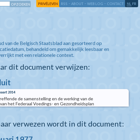
-
-
-
-
PRIVÉLEVEN
RSS
ABOUT
WEB LOG
CONTACT
NL
FR
ud van de Belgisch Staatsblad aan gesorteerd op
icatiedatum, behandeld om gemakkelijk leesbaar en
verrijkt met een relationele context.
aar dit document verwijzen:
luit
maart 2014
etreffende de samenstelling en de werking van de
van het Federaal Voedings- en Gezondheidsplan
aar verwezen wordt in dit document:
nuari 1977