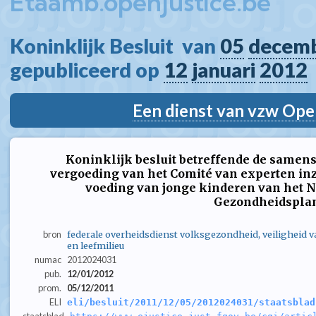
Etaamb.openjustice.be
Koninklijk Besluit  van 
05
decem
gepubliceerd op 
12
januari
2012
Een dienst van vzw Ope
Koninklijk besluit betreffende de samens
vergoeding van het Comité van experten in
voeding van jonge kinderen van het N
Gezondheidspla
bron
federale overheidsdienst volksgezondheid, veiligheid 
en leefmilieu
numac
2012024031
pub.
12/01/2012
prom.
05/12/2011
ELI
eli/besluit/2011/12/05/2012024031/staatsblad