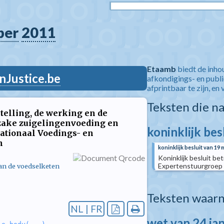
ber
2011
Etaamb
biedt de inho
nJustice.be
afkondigings- en publ
afprintbaar te zijn, en 
Teksten die n
telling, de werking en de
zake zuigelingenvoeding en
koninklijk bes
ationaal Voedings- en
n
koninklijk besluit van 19 
Koninklijk besluit b
Expertenstuurgroep 
van de voedselketen
Teksten waarn
NL | FR
wet van 24 ja