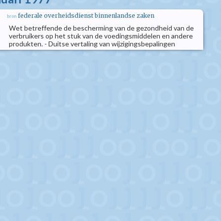
federale overheidsdienst binnenlandse zaken
bron
Wet betreffende de bescherming van de gezondheid van de
verbruikers op het stuk van de voedingsmiddelen en andere
produkten. - Duitse vertaling van wijzigingsbepalingen