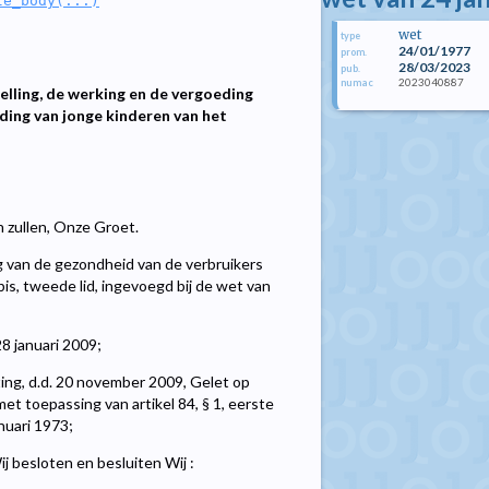
le_body(...)
wet
type
24/01/1977
prom.
28/03/2023
pub.
2023040887
numac
elling, de werking en de vergoeding
ding van jonge kinderen van het
n zullen, Onze Groet.
 van de gezondheid van de verbruikers
is, tweede lid, ingevoegd bij de wet van
8 januari 2009;
ing, d.d. 20 november 2009, Gelet op
t toepassing van artikel 84, § 1, eerste
nuari 1973;
 besloten en besluiten Wij :