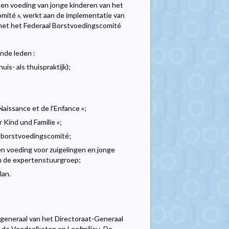
en voeding van jonge kinderen van het
mité », werkt aan de implementatie van
 met het Federaal Borstvoedingscomité
nde leden :
is- als thuispraktijk);
aissance et de l'Enfance »;
Kind und Familie »;
 borstvoedingscomité;
 en voeding voor zuigelingen en jonge
an de expertenstuurgroep;
lan.
generaal van het Directoraat-Generaal
n de Voedselketen en Leefmilieu. De