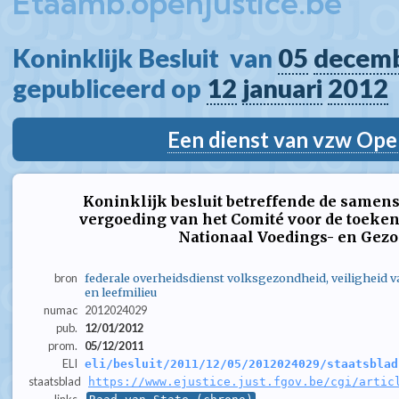
Etaamb.openjustice.be
Koninklijk Besluit  van 
05
decem
gepubliceerd op 
12
januari
2012
Een dienst van vzw Ope
Koninklijk besluit betreffende de samens
vergoeding van het Comité voor de toeken
Nationaal Voedings- en Gez
bron
federale overheidsdienst volksgezondheid, veiligheid 
en leefmilieu
numac
2012024029
pub.
12/01/2012
prom.
05/12/2011
ELI
eli/besluit/2011/12/05/2012024029/staatsblad
staatsblad
https://www.ejustice.just.fgov.be/cgi/artic