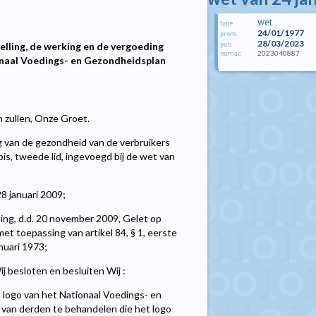
wet
type
24/01/1977
prom.
28/03/2023
pub.
elling, de werking en de vergoeding
2023040887
numac
onaal Voedings- en Gezondheidsplan
n zullen, Onze Groet.
 van de gezondheid van de verbruikers
is, tweede lid, ingevoegd bij de wet van
8 januari 2009;
ing, d.d. 20 november 2009, Gelet op
t toepassing van artikel 84, § 1, eerste
nuari 1973;
 besloten en besluiten Wij :
 logo van het Nationaal Voedings- en
 van derden te behandelen die het logo