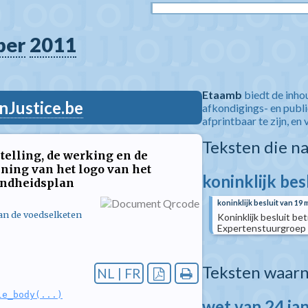
ber
2011
Etaamb
biedt de inho
nJustice.be
afkondigings- en publ
afprintbaar te zijn, en 
Teksten die n
telling, de werking en de
ning van het logo van het
koninklijk bes
ondheidsplan
koninklijk besluit van 19 
van de voedselketen
Koninklijk besluit b
Expertenstuurgroep 
Teksten waarn
NL | FR
le_body(...)
wet van 24 ja