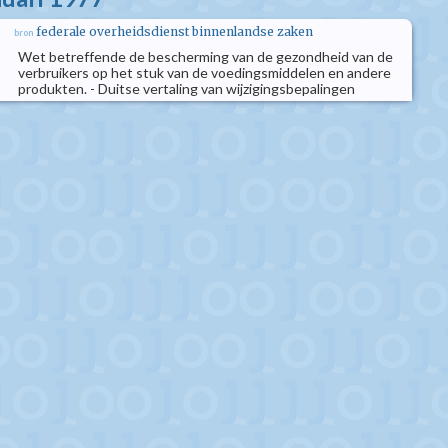
federale overheidsdienst binnenlandse zaken
bron
Wet betreffende de bescherming van de gezondheid van de
verbruikers op het stuk van de voedingsmiddelen en andere
produkten. - Duitse vertaling van wijzigingsbepalingen