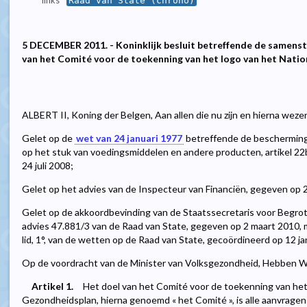
links
Raad van State (chrono)
5 DECEMBER 2011. - Koninklijk besluit betreffende de samenst
van het Comité voor de toekenning van het logo van het Nati
ALBERT II, Koning der Belgen, Aan allen die nu zijn en hierna weze
Gelet op de
wet van 24 januari 1977
betreffende de bescherming
op het stuk van voedingsmiddelen en andere producten, artikel 22b
24 juli 2008;
Gelet op het advies van de Inspecteur van Financiën, gegeven op 2
Gelet op de akkoordbevinding van de Staatssecretaris voor Begrot
advies 47.881/3 van de Raad van State, gegeven op 2 maart 2010, me
lid, 1°, van de wetten op de Raad van State, gecoördineerd op 12 ja
Op de voordracht van de Minister van Volksgezondheid, Hebben Wij
Artikel 1.
Het doel van het Comité voor de toekenning van het
Gezondheidsplan, hierna genoemd « het Comité », is alle aanvragen