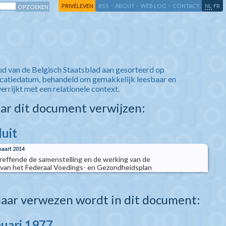
-
-
-
-
PRIVÉLEVEN
RSS
ABOUT
WEB LOG
CONTACT
NL
FR
ud van de Belgisch Staatsblad aan gesorteerd op
icatiedatum, behandeld om gemakkelijk leesbaar en
verrijkt met een relationele context.
aar dit document verwijzen:
luit
maart 2014
etreffende de samenstelling en de werking van de
van het Federaal Voedings- en Gezondheidsplan
aar verwezen wordt in dit document:
nuari 1977