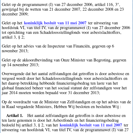
Gelet op de programmawet (I) van 27 december 2006, artikel 116, 3°,
gewijzigd bij de wetten van 21 december 2007, 22 december 2008 en 23
december 2009;
koninklijk besluit van 11 mei 2007
Gelet op het
ter uitvoering van
hoofdstuk VI, van titel IV, van de programmawet (I) van 27 december 2006
tot oprichting van een Schadeloosstellingfonds voor asbestslachtoffers,
artikel 3, § 2;
Gelet op het advies van de Inspecteur van Financiën, gegeven op 6
november 2013;
Gelet op de akkoordbevinding van Onze Minister van Begroting, gegeven
op 14 november 2013;
Overwegende dat het aantal zelfstandigen dat getroffen is door asbestose en
vergoed wordt door het Schadeloosstellingfonds voor asbestslachtoffers en
het daarop betrekking hebbende financieringsbedrag ten laste van het
globaal financieel beheer van het sociaal statuut der zelfstandigen voor het
jaar 2014 moeten worden bepaald voor 31 december 2013;
Op de voordracht van de Minister van Zelfstandigen en op het advies van de
in Raad vergaderde Ministers, Hebben Wij besloten en besluiten Wij :
Artikel 1.
Het aantal zelfstandigen dat getroffen is door asbestose en
ten laste genomen is door het Asbestfonds en het financieringsbedrag
koninklijk besluit van 11 mei 2007
bedoeld bij artikel 3, § 2, van het
ter
uitvoering van hoofdstuk VI, van titel IV, van de programmawet (I) van 27