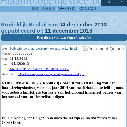
^
-
NL
FR
RSS
ABOUT
WEB LOG
CONTACT
Koninklijk Besluit van
04
december
2013
gepubliceerd op
11
december
2013
Een dienst van vzw OpenJustice.be
federale overheidsdienst sociale zekerheid
bron
2013022608
numac
11/12/2013
pub.
04/12/2013
prom.
ELI
eli/besluit/2013/12/04/2013022608/staatsblad
staatsblad
https://www.ejustice.just.fgov.be/cgi/article_body(...)
4 DECEMBER 2013. - Koninklijk besluit tot vaststelling van het
financieringsbedrag voor het jaar 2014 van het Schadeloosstellingfonds
voor asbestslachtoffers ten laste van het globaal financieel beheer van
het sociaal statuut der zelfstandigen
FILIP, Koning der Belgen, Aan allen die nu zijn en hierna wezen zullen,
Onze Groet.