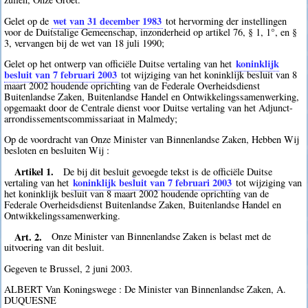
wet van 31 december 1983
Gelet op de
tot hervorming der instellingen
voor de Duitstalige Gemeenschap, inzonderheid op artikel 76, § 1, 1°, en §
3, vervangen bij de wet van 18 juli 1990;
koninklijk
Gelet op het ontwerp van officiële Duitse vertaling van het
besluit van 7 februari 2003
tot wijziging van het koninklijk besluit van 8
maart 2002 houdende oprichting van de Federale Overheidsdienst
Buitenlandse Zaken, Buitenlandse Handel en Ontwikkelingssamenwerking,
opgemaakt door de Centrale dienst voor Duitse vertaling van het Adjunct-
arrondissementscommissariaat in Malmedy;
Op de voordracht van Onze Minister van Binnenlandse Zaken, Hebben Wij
besloten en besluiten Wij :
Artikel 1.
De bij dit besluit gevoegde tekst is de officiële Duitse
koninklijk besluit van 7 februari 2003
vertaling van het
tot wijziging van
het koninklijk besluit van 8 maart 2002 houdende oprichting van de
Federale Overheidsdienst Buitenlandse Zaken, Buitenlandse Handel en
Ontwikkelingssamenwerking.
Art. 2.
Onze Minister van Binnenlandse Zaken is belast met de
uitvoering van dit besluit.
Gegeven te Brussel, 2 juni 2003.
ALBERT Van Koningswege : De Minister van Binnenlandse Zaken, A.
DUQUESNE