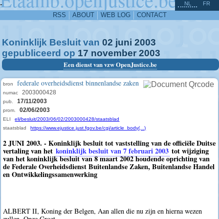
^
-
NL
FR
RSS
ABOUT
WEB LOG
CONTACT
Koninklijk Besluit van
02
juni
2003
gepubliceerd op
17
november
2003
Een dienst van vzw OpenJustice.be
federale overheidsdienst binnenlandse zaken
bron
2003000428
numac
17/11/2003
pub.
02/06/2003
prom.
ELI
eli/besluit/2003/06/02/2003000428/staatsblad
staatsblad
https://www.ejustice.just.fgov.be/cgi/article_body(...)
2 JUNI 2003. - Koninklijk besluit tot vaststelling van de officiële Duitse
vertaling van het
koninklijk besluit van 7 februari 2003
tot wijziging
van het koninklijk besluit van 8 maart 2002 houdende oprichting van
de Federale Overheidsdienst Buitenlandse Zaken, Buitenlandse Handel
en Ontwikkelingssamenwerking
ALBERT II, Koning der Belgen, Aan allen die nu zijn en hierna wezen
zullen, Onze Groet.