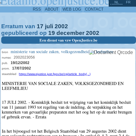
^
-
NL
FR
RSS
ABOUT
WEB LOG
CONTACT
Erratum van
17
juli
2002
gepubliceerd op
19
december
2002
Een dienst van vzw OpenJustice.be
ministerie van sociale zaken, volksgezondheid en leefmilieu
bron
2002023056
numac
19/12/2002
pub.
17/07/2002
prom.
staatsblad
https://www.ejustice.just.fgov.be/cgi/article_body(...)
MINISTERIE VAN SOCIALE ZAKEN, VOLKSGEZONDHEID EN
LEEFMILIEU
17 JULI 2002. - Koninklijk besluit tot wijziging van het koninklijk besluit
van 11 januari 1993 tot regeling van de indeling, de verpakking en het
kenmerken van gevaarlijke preparaten met het oog het op de markt brengen
of gebruik ervan. - Errata
In het bijvoegsel tot het Belgisch Staatsblad van 29 augustus 2002 dient
men volgende rechtzettingen aan te brengen : In artikel 9, § 2, punt 2.4 de