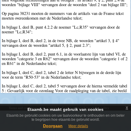
woorden "bijlage VIII" vervangen door de woorden "deel 2 van bijlage III";
Op pagina 38231 moeten de nummers van de artikels van de Franse tekst
moeten overeenkomen met de Nederlandse tekst;
In bijlage I, deel B, punt 4.2.2 de noemer "Lc,R35" vervangen door de
noemer "Lc,R34";
In bijlage I, deel B, deel 2, in de twee NB, de woorden "artikel 3, § 4"
vervangen door de woorden "artikel 5, § 2, punt 2.3";
In bijlage I, deel B, deel 2, punt 6.1, in de voorlaatste lijn van tabel VI, de
woorden "categorie 3 en R62" vervangen door de woorden "categorie 1 of 2
en R61" in de Nederlandse tekst;
In bijlage I, deel C, deel 2, tabel 2 de letter N bijvoegen in de derde lijn
voor de term "R50-53" in de Nederlandse tekst;
In bijlage I, deel C, deel 2, tabel 5 vervangen door de hierna vermelde tabel
5 : Gevaarlijk voor de ozonlaag Voor de raadpleging van de tabel, zie beeld
x
Terms and conditions
|
Privacy policy
|
Cookie policy
|
Accessibility policy
Etaamb.be maakt gebruik van cookies
Etaamb.be gebruikt cookies om uw taalvoorkeur te onthouden en om beter
te begrijpen hoe etaamb.be gebruikt wordt.
Doorgaan
Meer details