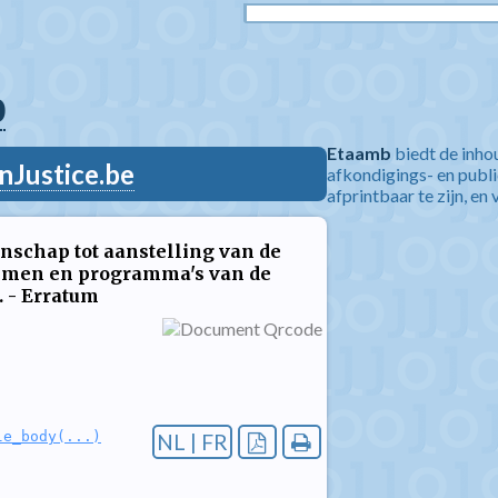
0
Etaamb
biedt de inho
nJustice.be
afkondigings- en publ
afprintbaar te zijn, en 
nschap tot aanstelling van de
temen en programma's van de
 - Erratum
le_body(...)
NL | FR