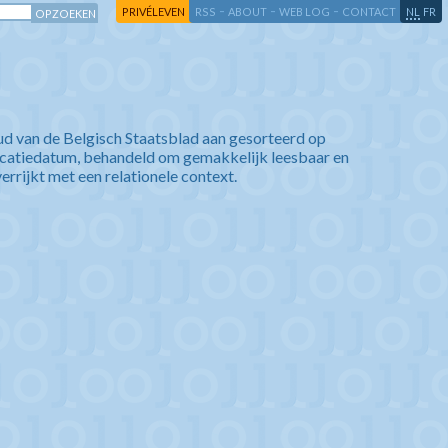
-
-
-
-
PRIVÉLEVEN
RSS
ABOUT
WEB LOG
CONTACT
NL
FR
ud van de Belgisch Staatsblad aan gesorteerd op
icatiedatum, behandeld om gemakkelijk leesbaar en
verrijkt met een relationele context.