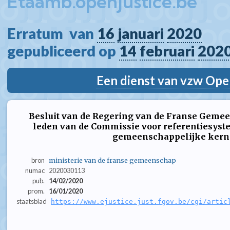
Etaamb.openjustice.be
Erratum  van 
16
januari
2020
gepubliceerd op 
14
februari
202
Een dienst van vzw Ope
Besluit van de Regering van de Franse Gemee
leden van de Commissie voor referentiesys
gemeenschappelijke kern.
bron
ministerie van de franse gemeenschap
numac
2020030113
pub.
14/02/2020
prom.
16/01/2020
staatsblad
https://www.ejustice.just.fgov.be/cgi/artic