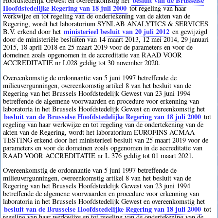
besluit van de Brusselse
Hoofdstedelijk Gewest en overeenkomstig het
Hoofdstedelijke Regering van 18 juli 2000
tot regeling van haar
werkwijze en tot regeling van de ondertekening van de akten van de
Regering, wordt het laboratorium SYNLAB ANALYTICS & SERVICES
ministerieel besluit van 20 juli 2012
B.V. erkend door het
en gewijzigd
door de ministeriële besluiten van 14 maart 2013, 12 mei 2014, 29 januari
2015, 18 april 2018 en 25 maart 2019 voor de parameters en voor de
domeinen zoals opgenomen in de accreditatie van RAAD VOOR
ACCREDITATIE nr L028 geldig tot 30 november 2020.
Overeenkomstig de ordonnantie van 5 juni 1997 betreffende de
milieuvergunningen, overeenkomstig artikel 8 van het besluit van de
Regering van het Brussels Hoofdstedelijk Gewest van 23 juni 1994
betreffende de algemene voorwaarden en procedure voor erkenning van
laboratoria in het Brussels Hoofdstedelijk Gewest en overeenkomstig het
besluit van de Brusselse Hoofdstedelijke Regering van 18 juli 2000
tot
regeling van haar werkwijze en tot regeling van de ondertekening van de
akten van de Regering, wordt het laboratorium EUROFINS ACMAA
TESTING erkend door het ministerieel besluit van 25 maart 2019 voor de
parameters en voor de domeinen zoals opgenomen in de accreditatie van
RAAD VOOR ACCREDITATIE nr L 376 geldig tot 01 maart 2021.
Overeenkomstig de ordonnantie van 5 juni 1997 betreffende de
milieuvergunningen, overeenkomstig artikel 8 van het besluit van de
Regering van het Brussels Hoofdstedelijk Gewest van 23 juni 1994
betreffende de algemene voorwaarden en procedure voor erkenning van
laboratoria in het Brussels Hoofdstedelijk Gewest en overeenkomstig het
besluit van de Brusselse Hoofdstedelijke Regering van 18 juli 2000
tot
regeling van haar werkwijze en tot regeling van de ondertekening van de