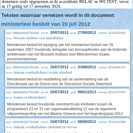
domeinen zoals opgenomen in de accreditatie BELAC nr 092-TEST, versie
nr 15 geldig tot 17 november 2024.
Teksten waarnaar verwezen wordt in dit document:
ministerieel besluit van 20 juli 2012
ministerieel besluit
20/07/2012
27/08/2012
2012031632
type
prom.
pub.
numac
brussels instituut voor milieubeheer
bron
Ministerieel besluit tot wijziging van het ministerieel besluit van 28
september 2007 houdende delegatie van bevoegdheden aan de leidende
ambtenaren van het Brussels Instituut voor Milieubeheer inzake
personeelsbeheer
ministerieel besluit
20/07/2012
03/08/2012
2012204371
type
prom.
pub.
numac
federale overheidsdienst sociale zekerheid
bron
Ministerieel besluit tot vaststelling van de samenstelling van de
Directieraad van de Dienst voor de Overzeese Sociale Zekerheid
ministerieel besluit
20/07/2012
08/01/2013
2012207587
type
prom.
pub.
numac
waalse overheidsdienst
bron
Ministerieel besluit houdende overdracht van kredieten tussen de
programma's 23 en 31 van organisatieafdeling 12 van de algemene
uitgavenbegroting van het Waalse Gewest voor het begrotingsjaar 2012
ministerieel besluit
20/07/2012
08/08/2012
2012014309
type
prom.
pub.
numac
federale overheidsdienst mobiliteit en vervoer
bron