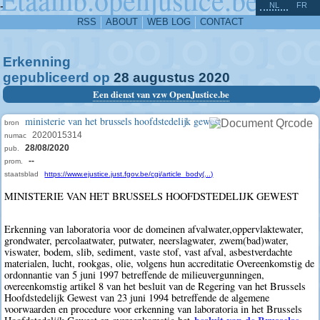
^
-
NL
FR
RSS
ABOUT
WEB LOG
CONTACT
Erkenning
gepubliceerd op
28
augustus
2020
Een dienst van vzw OpenJustice.be
ministerie van het brussels hoofdstedelijk gewest
bron
2020015314
numac
28/08/2020
pub.
--
prom.
staatsblad
https://www.ejustice.just.fgov.be/cgi/article_body(...)
MINISTERIE VAN HET BRUSSELS HOOFDSTEDELIJK GEWEST
Erkenning van laboratoria voor de domeinen afvalwater,oppervlaktewater,
grondwater, percolaatwater, putwater, neerslagwater, zwem(bad)water,
viswater, bodem, slib, sediment, vaste stof, vast afval, asbestverdachte
materialen, lucht, rookgas, olie, volgens hun accreditatie Overeenkomstig de
ordonnantie van 5 juni 1997 betreffende de milieuvergunningen,
overeenkomstig artikel 8 van het besluit van de Regering van het Brussels
Hoofdstedelijk Gewest van 23 juni 1994 betreffende de algemene
voorwaarden en procedure voor erkenning van laboratoria in het Brussels