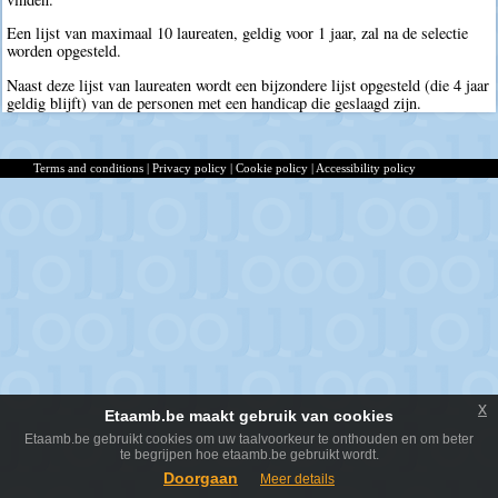
Een lijst van maximaal 10 laureaten, geldig voor 1 jaar, zal na de selectie
worden opgesteld.
Naast deze lijst van laureaten wordt een bijzondere lijst opgesteld (die 4 jaar
geldig blijft) van de personen met een handicap die geslaagd zijn.
Terms and conditions
|
Privacy policy
|
Cookie policy
|
Accessibility policy
x
Etaamb.be maakt gebruik van cookies
Etaamb.be gebruikt cookies om uw taalvoorkeur te onthouden en om beter
te begrijpen hoe etaamb.be gebruikt wordt.
Doorgaan
Meer details