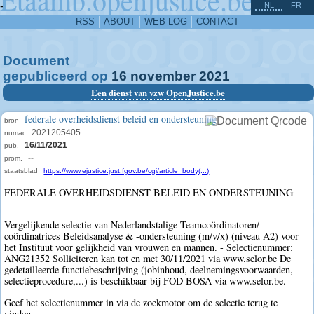
^
-
NL
FR
RSS
ABOUT
WEB LOG
CONTACT
Document
gepubliceerd op
16
november
2021
Een dienst van vzw OpenJustice.be
federale overheidsdienst beleid en ondersteuning
bron
2021205405
numac
16/11/2021
pub.
--
prom.
staatsblad
https://www.ejustice.just.fgov.be/cgi/article_body(...)
FEDERALE OVERHEIDSDIENST BELEID EN ONDERSTEUNING
Vergelijkende selectie van Nederlandstalige Teamcoördinatoren/
coördinatrices Beleidsanalyse & -ondersteuning (m/v/x) (niveau A2) voor
het Instituut voor gelijkheid van vrouwen en mannen. - Selectienummer:
ANG21352 Solliciteren kan tot en met 30/11/2021 via www.selor.be De
gedetailleerde functiebeschrijving (jobinhoud, deelnemingsvoorwaarden,
selectieprocedure,...) is beschikbaar bij FOD BOSA via www.selor.be.
Geef het selectienummer in via de zoekmotor om de selectie terug te
vinden.