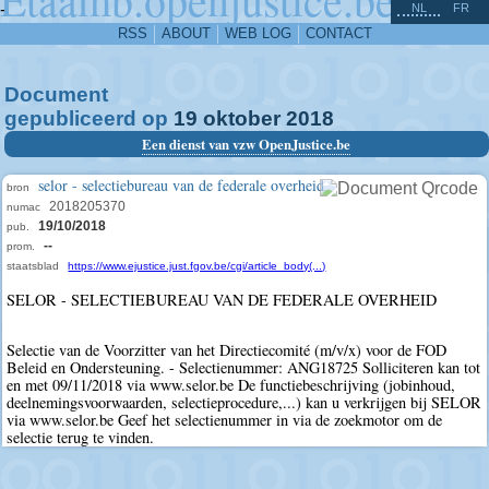
^
-
NL
FR
RSS
ABOUT
WEB LOG
CONTACT
Document
gepubliceerd op
19
oktober
2018
Een dienst van vzw OpenJustice.be
selor - selectiebureau van de federale overheid
bron
2018205370
numac
19/10/2018
pub.
--
prom.
staatsblad
https://www.ejustice.just.fgov.be/cgi/article_body(...)
SELOR - SELECTIEBUREAU VAN DE FEDERALE OVERHEID
Selectie van de Voorzitter van het Directiecomité (m/v/x) voor de FOD
Beleid en Ondersteuning. - Selectienummer: ANG18725 Solliciteren kan tot
en met 09/11/2018 via www.selor.be De functiebeschrijving (jobinhoud,
deelnemingsvoorwaarden, selectieprocedure,...) kan u verkrijgen bij SELOR
via www.selor.be Geef het selectienummer in via de zoekmotor om de
selectie terug te vinden.