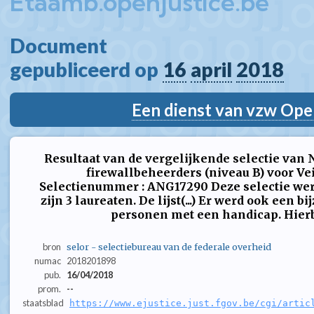
Etaamb.openjustice.be
Document  
gepubliceerd op 
16
april
2018
Een dienst van vzw Ope
Resultaat van de vergelijkende selectie van
firewallbeheerders (niveau B) voor Vei
Selectienummer : ANG17290 Deze selectie werd
zijn 3 laureaten. De lijst(...) Er werd ook een b
personen met een handicap. Hierbij 
bron
selor - selectiebureau van de federale overheid
numac
2018201898
pub.
16/04/2018
prom.
--
staatsblad
https://www.ejustice.just.fgov.be/cgi/artic