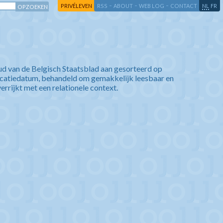
-
-
-
-
PRIVÉLEVEN
RSS
ABOUT
WEB LOG
CONTACT
NL
FR
ud van de Belgisch Staatsblad aan gesorteerd op
icatiedatum, behandeld om gemakkelijk leesbaar en
verrijkt met een relationele context.