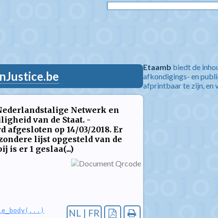
Etaamb
biedt de inho
nJustice.be
afkondigings- en publ
afprintbaar te zijn, en 
 Nederlandstalige Netwerk en
ligheid van de Staat. -
 afgesloten op 14/03/2018. Er
ijzondere lijst opgesteld van de
is er 1 geslaa(...)
le_body(...)
NL | FR