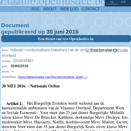
^
-
NL
FR
RSS
ABOUT
WEB LOG
CONTACT
Document
gepubliceerd op
30
juni
2016
Een dienst van vzw OpenJustice.be
federale overheidsdienst kanselarij van de eerste minister vlaamse
bron
overheid
2016035967
numac
30/06/2016
pub.
--
prom.
staatsblad
https://www.ejustice.just.fgov.be/cgi/article_body(...)
20 MEI 2016. - Nationale Orden
Artikel 1.
Het Burgerlijk Ereteken wordt verleend aan de
hiernavermelde ambtenaren van de Vlaamse Overheid, Departement Werk
en Sociale Economie : Voor meer dan 25 jaar dienst Burgerlijke Medaille
eerste klasse Mevr. De Bruecker, Kathleen, deskundige Mevr. Decleyn, Iris,
medewerker Mevr. Haesaerts, Noëlla, hoofdassistent Mevr. Marien, Lieven,
directeur Voor meer dan 35 jaar dienst Burgerlijk Kruis eerste klasse Mevr.