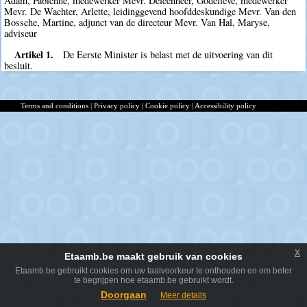
Adam, Fabienne, medewerker Mevr. Deleenheer, Godelieve, medewerker
Mevr. De Wachter, Arlette, leidinggevend hoofddeskundige Mevr. Van den
Bossche, Martine, adjunct van de directeur Mevr. Van Hal, Maryse,
adviseur
Artikel 1.
De Eerste Minister is belast met de uitvoering van dit
besluit.
Terms and conditions
|
Privacy policy
|
Cookie policy
|
Accessibility policy
x
Etaamb.be maakt gebruik van cookies
Etaamb.be gebruikt cookies om uw taalvoorkeur te onthouden en om beter
te begrijpen hoe etaamb.be gebruikt wordt.
Doorgaan
Meer details