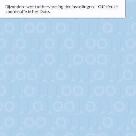
Bijzondere wet tot hervorming der instellingen. - Officieuze
coördinatie in het Duits