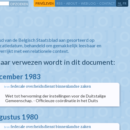
-
-
-
-
PRIVÉLEVEN
RSS
ABOUT
WEB LOG
CONTACT
NL
FR
ud van de Belgisch Staatsblad aan gesorteerd op
icatiedatum, behandeld om gemakkelijk leesbaar en
verrijkt met een relationele context.
aar verwezen wordt in dit document:
ecember 1983
federale overheidsdienst binnenlandse zaken
bron
Wet tot hervorming der instellingen voor de Duitstalige
Gemeenschap. - Officieuze coördinatie in het Duits
ugustus 1980
federale overheidsdienst binnenlandse zaken
bron