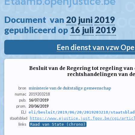
Etaamb.openjustice.be
Document  van 
20
juni
2019
gepubliceerd op 
16
juli
2019
Een dienst van vzw Ope
Besluit van de Regering tot regeling va
rechtshandelingen van d
bron
ministerie van de duitstalige gemeenschap
numac
2019203218
pub.
16/07/2019
prom.
20/06/2019
ELI
eli/besluit/2019/06/20/2019203218/staatsblad
staatsblad
https://www.ejustice.just.fgov.be/cgi/artic
links
Raad van State (chrono)