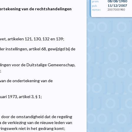
08/08/1980
prom.
11/12/2007
pub.
ndertekening van de rechtshandelingen
2007000980
numac
t, artikelen 121, 130, 132 en 139;
r instellingen, artikel 68, gewijzigd bij de
llingen voor de Duitstalige Gemeenschap,
;
g van de ondertekening van de
i 1973, artikel 3, § 1;
door de omstandigheid dat de regeling
a de verkiezing van de nieuwe leden van
ringswerk niet in het gedrang komt;