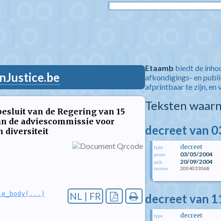
Etaamb
biedt de inho
nJustice.be
afkondigings- en publ
afprintbaar te zijn, en 
Teksten waarn
besluit van de Regering van 15
van de adviescommissie voor
decreet van 0
 diversiteit
decreet
type
03/05/2004
prom.
20/09/2004
pub.
2004033068
numac
le_body(...)
NL | FR
decreet van 
decreet
type