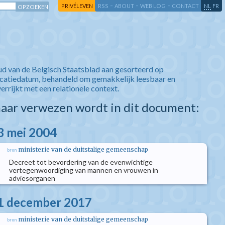
-
-
-
-
PRIVÉLEVEN
RSS
ABOUT
WEB LOG
CONTACT
NL
FR
ud van de Belgisch Staatsblad aan gesorteerd op
icatiedatum, behandeld om gemakkelijk leesbaar en
verrijkt met een relationele context.
aar verwezen wordt in dit document:
3 mei 2004
ministerie van de duitstalige gemeenschap
bron
Decreet tot bevordering van de evenwichtige
vertegenwoordiging van mannen en vrouwen in
adviesorganen
11 december 2017
ministerie van de duitstalige gemeenschap
bron