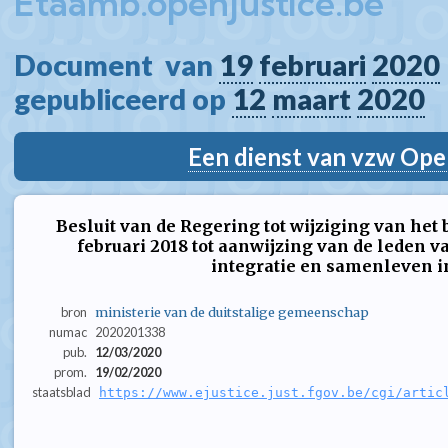
Etaamb.openjustice.be
Document  van 
19
februari
2020
gepubliceerd op 
12
maart
2020
Een dienst van vzw Ope
Besluit van de Regering tot wijziging van het 
februari 2018 tot aanwijzing van de leden 
integratie en samenleven in
bron
ministerie van de duitstalige gemeenschap
numac
2020201338
pub.
12/03/2020
prom.
19/02/2020
staatsblad
https://www.ejustice.just.fgov.be/cgi/artic