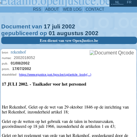
^
-
NL
FR
RSS
ABOUT
WEB LOG
CONTACT
Document van
17
juli
2002
gepubliceerd op
01
augustus
2002
Een dienst van vzw OpenJustice.be
rekenhof
bron
2002018052
numac
01/08/2002
pub.
17/07/2002
prom.
staatsblad
https://www.ejustice.just.fgov.be/cgi/article_body(...)
17 JULI 2002. - Taalkader voor het personeel
Het Rekenhof, Gelet op de wet van 29 oktober 1846 op de inrichting van
het Rekenhof, inzonderheid artikel 18;
Gelet op de wetten op het gebruik van de talen in bestuurszaken,
gecoördineerd op 18 juli 1966, inzonderheid de artikelen 1 en 43;
Gelet op het reglement van orde van het Rekenhof, goedgekeurd door de