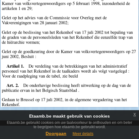
Kamer van volksvertegenwoordigers op 5 februari 1998, inzonderheid de
artikelen 1 en 29;
Gelet op het advies van de Commissie voor Overleg met de
Vakverenigingen van 28 januari 2002;
Gelet op de beslissing van het Rekenhof van 17 juli 2002 tot bepaling van
de graden van de personeelsleden van het Rekenhof die eenzelfde trap van
de hiërarchie vormen;
Gelet op de goedkeuring door de Kamer van volksvertegenwoordigers op 27
juni 2002, Besluit :
Artikel 1.
De verdeling van de betrekkingen van het administratief
personeel van het Rekenhof in de taalkaders wordt als volgt vastgelegd :
Voor de raadpleging van de tabel, zie beeld
Art. 2.
De onderhavige beslissing heeft uitwerking op de dag van de
publicatie ervan in het Belgisch Staatsblad .
Gedaan te Brussel op 17 juli 2002, in de algemene vergadering van het
Rekenhof.
x
Etaamb.be maakt gebruik van cookies
Etaamb.be gebruikt cookies om uw taalvoorkeur te onthouden en om beter
Terms and conditions
|
Privacy policy
|
Cookie policy
|
Accessibility policy
te begrijpen hoe etaamb.be gebruikt wordt.
Doorgaan
Meer details