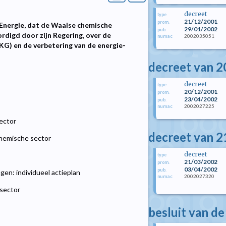
decreet
type
21/12/2001
prom.
Energie, dat de Waalse chemische
29/01/2002
pub.
digd door zijn Regering, over de
2002035051
numac
KG) en de verbetering van de energie-
decreet van 
decreet
type
20/12/2001
prom.
23/04/2002
pub.
2002027225
numac
sector
decreet van 2
chemische sector
decreet
type
21/03/2002
prom.
03/04/2002
pub.
en: individueel actieplan
2002027320
numac
 sector
besluit van de