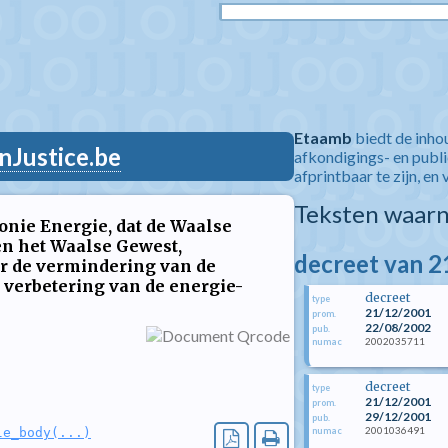
Etaamb
biedt de inho
nJustice.be
afkondigings- en publ
afprintbaar te zijn, en 
Teksten waarn
nie Energie, dat de Waalse
en het Waalse Gewest,
decreet van 
er de vermindering van de
 verbetering van de energie-
decreet
type
21/12/2001
prom.
22/08/2002
pub.
2002035711
numac
decreet
type
21/12/2001
prom.
29/12/2001
pub.
2001036491
numac
le_body(...)