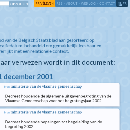
-
-
-
-
PRIVÉLEVEN
RSS
ABOUT
WEB LOG
CONTACT
NL
FR
ud van de Belgisch Staatsblad aan gesorteerd op
icatiedatum, behandeld om gemakkelijk leesbaar en
verrijkt met een relationele context.
aar verwezen wordt in dit document:
21 december 2001
ministerie van de vlaamse gemeenschap
bron
Decreet houdende de algemene uitgavenbegroting van de
Vlaamse Gemeenschap voor het begrotingsjaar 2002
ministerie van de vlaamse gemeenschap
bron
Decreet houdende bepalingen tot begeleiding van de
begroting 2002