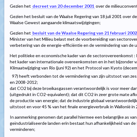
Gezien het
decreet van 20 december 2001
over de milieuconvent
Gezien het besluit van de Waalse Regering van 18 juli 2001 over d
Waalse Gewest aangaande klimaatswijzigingen;
Gezien het
besluit van de Waalse Regering van 21 februari 2002
Minister van het Milieu belast met de voorbereiding van sectorov
verbetering van de energie-efficiëntie en de vermindering van de 
Het politieke en economische kader van de sectorovereenkomst : 
het kader van internationale overeenkomsten en in het bijzonder
Klimaatwijziging van Rio (juni 92) en het Protocol van Kyoto (dece
97) heeft verbonden tot de vermindering van zijn uitstoot van z
en 2008-2012;
dat CO2 bij deze broeikasgassen verantwoordelijk is voor meer da
(uitgedrukt in CO2-equivalent); dat dit CO2 in zeer grote mate af
de productie van energie; dat de industrie globaal verantwoordeli
uitstoot en voor 45 % van het finale energieverbruik in Wallonië in
In aanmerking genomen dat parallel hiermee een belangrijke as van
geïndustrialiseerde landen erin bestaat hun afhankelijkheid van de
verminderen;