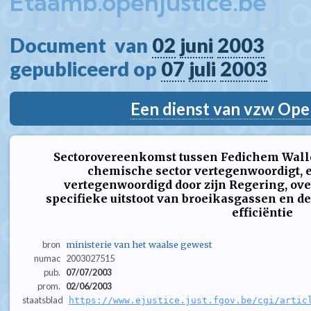
Etaamb.openjustice.be
Document  van 
02
juni
2003
gepubliceerd op 
07
juli
2003
Een dienst van vzw Ope
Sectorovereenkomst tussen Fedichem Wallo
chemische sector vertegenwoordigt, 
vertegenwoordigd door zijn Regering, ov
specifieke uitstoot van broeikasgassen en de
efficiëntie
bron
ministerie van het waalse gewest
numac
2003027515
pub.
07/07/2003
prom.
02/06/2003
staatsblad
https://www.ejustice.just.fgov.be/cgi/artic