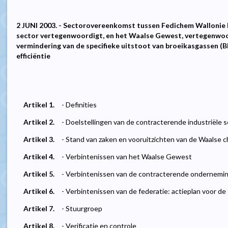
2 JUNI 2003. - Sectorovereenkomst tussen Fedichem Wallonie 
sector vertegenwoordigt, en het Waalse Gewest, vertegenwoor
vermindering van de specifieke uitstoot van broeikasgassen (B
efficiëntie
Artikel 1.
- Definities
Artikel 2.
- Doelstellingen van de contracterende industriële 
Artikel 3.
- Stand van zaken en vooruitzichten van de Waalse 
Artikel 4.
- Verbintenissen van het Waalse Gewest
Artikel 5.
- Verbintenissen van de contracterende onderneming
Artikel 6.
- Verbintenissen van de federatie: actieplan voor de
Artikel 7.
- Stuurgroep
Artikel 8.
- Verificatie en controle