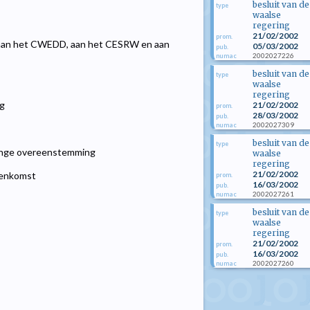
besluit van de
type
waalse
regering
21/02/2002
prom.
, aan het CWEDD, aan het CESRW en aan
05/03/2002
pub.
2002027226
numac
besluit van de
type
waalse
regering
ng
21/02/2002
prom.
28/03/2002
pub.
2002027309
numac
besluit van de
type
linge overeenstemming
waalse
regering
21/02/2002
eenkomst
prom.
16/03/2002
pub.
2002027261
numac
besluit van de
type
waalse
regering
21/02/2002
prom.
16/03/2002
pub.
2002027260
numac