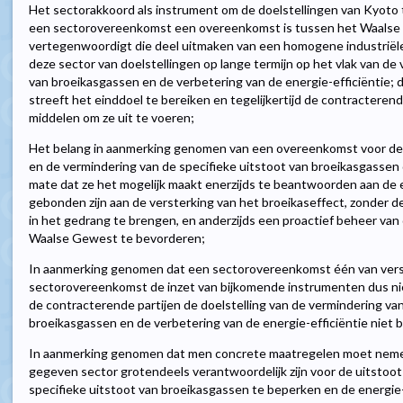
Het sectorakkoord als instrument om de doelstellingen van Kyoto
een sectorovereenkomst een overeenkomst is tussen het Waalse 
vertegenwoordigt die deel uitmaken van een homogene industriële 
deze sector van doelstellingen op lange termijn op het vlak van de
van broeikasgassen en de verbetering van de energie-efficiëntie; 
streeft het einddoel te bereiken en tegelijkertijd de contracteren
middelen om ze uit te voeren;
Het belang in aanmerking genomen van een overeenkomst voor de v
en de vermindering van de specifieke uitstoot van broeikasgassen 
mate dat ze het mogelijk maakt enerzijds te beantwoorden aan de
gebonden zijn aan de versterking van het broeikaseffect, zonder 
in het gedrang te brengen, en anderzijds een proactief beheer van
Waalse Gewest te bevorderen;
In aanmerking genomen dat een sectorovereenkomst één van vers
sectorovereenkomst de inzet van bijkomende instrumenten dus niet
de contracterende partijen de doelstelling van de vermindering van
broeikasgassen en de verbetering van de energie-efficiëntie niet 
In aanmerking genomen dat men concrete maatregelen moet nemen
gegeven sector grotendeels verantwoordelijk zijn voor de uitstoo
specifieke uitstoot van broeikasgassen te beperken en de energie-