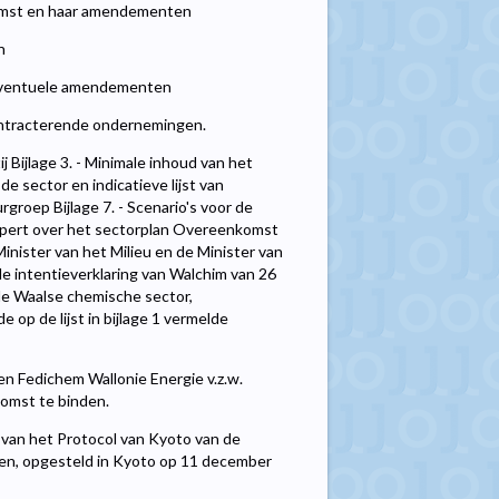
komst en haar amendementen
n
 eventuele amendementen
 contracterende ondernemingen.
ij Bijlage 3. - Minimale inhoud van het
de sector en indicatieve lijst van
groep Bijlage 7. - Scenario's voor de
 expert over het sectorplan Overeenkomst
nister van het Milieu en de Minister van
de intentieverklaring van Walchim van 26
de Waalse chemische sector,
op de lijst in bijlage 1 vermelde
n Fedichem Wallonie Energie v.z.w.
komst te binden.
van het Protocol van Kyoto van de
gen, opgesteld in Kyoto op 11 december