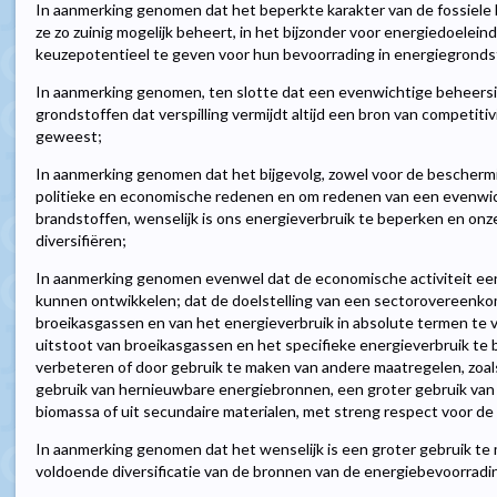
In aanmerking genomen dat het beperkte karakter van de fossiele
ze zo zuinig mogelijk beheert, in het bijzonder voor energiedoele
keuzepotentieel te geven voor hun bevoorrading in energiegronds
In aanmerking genomen, ten slotte dat een evenwichtige beheersin
grondstoffen dat verspilling vermijdt altijd een bron van competit
geweest;
In aanmerking genomen dat het bijgevolg, zowel voor de beschermin
politieke en economische redenen en om redenen van een evenwic
brandstoffen, wenselijk is ons energieverbruik te beperken en onz
diversifiëren;
In aanmerking genomen evenwel dat de economische activiteit een
kunnen ontwikkelen; dat de doelstelling van een sectorovereenkoms
broeikasgassen en van het energieverbruik in absolute termen te 
uitstoot van broeikasgassen en het specifieke energieverbruik te 
verbeteren of door gebruik te maken van andere maatregelen, zoals
gebruik van hernieuwbare energiebronnen, een groter gebruik van 
biomassa of uit secundaire materialen, met streng respect voor de
In aanmerking genomen dat het wenselijk is een groter gebruik te 
voldoende diversificatie van de bronnen van de energiebevoorrad