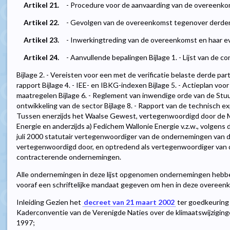
Artikel 21.
- Procedure voor de aanvaarding van de overeen
Artikel 22.
- Gevolgen van de overeenkomst tegenover derde
Artikel 23.
- Inwerkingtreding van de overeenkomst en haar
Artikel 24.
- Aanvullende bepalingen Bijlage 1. - Lijst van de
Bijlage 2. - Vereisten voor een met de verificatie belaste derde part
rapport Bijlage 4. - IEE- en IBKG-indexen Bijlage 5. - Actieplan voor 
maatregelen Bijlage 6. - Reglement van inwendige orde van de Stuur
ontwikkeling van de sector Bijlage 8. - Rapport van de technisch
Tussen enerzijds het Waalse Gewest, vertegenwoordigd door de Mi
Energie en anderzijds a) Fedichem Wallonie Energie v.z.w., volgens 
juli 2000 statutair vertegenwoordiger van de ondernemingen van 
vertegenwoordigd door, en optredend als vertegenwoordiger van de 
contracterende ondernemingen.
Alle ondernemingen in deze lijst opgenomen ondernemingen hebbe
vooraf een schriftelijke mandaat gegeven om hen in deze overeen
Inleiding Gezien het
decreet van 21 maart 2002
ter goedkeuring 
Kaderconventie van de Verenigde Naties over de klimaatswijzigin
1997;