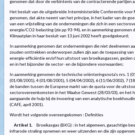
genomen dat door de verbintenis van de contracterende partijen a
Het besluit van de uitgebreide Interministeriële Conferentie voor 
genomen, dat akte neemt van het principe, in het kader van de goe
van een vrijstelling van de ondernemingen die zich in een sector
energie/CO2-belasting (zie pp 93-94), en in aanmerking genomen d
Klimaatplan in haar besluit van 13 juni 2002 heeft goedgekeurd;
In aanmerking genomen dat ondernemingen die niet deelnemen aan
zouden onttrekken onderworpen zullen zijn aan de toepassing van
energie-efficiëntie en/of hun uitstoot van broeikasgassen, gezien
en in het bijzonder de sector- en de bijzondere voorwaarden;
In aanmerking genomen de technische oriënteringsnota's nrs. 1 (01
(01/08/2001), 4 (01/08/2001), 5 (04/04/2002), 6 (11/06/2002), 7 (
de banden tussen de Europese markt van de quota voor de uitstoo
sectorovereenkomsten in het Waalse Gewest (28/03/03), en het
aangaande de hulp bij de invoering van een analytische boekhoudin
(CAFE, april 2001).
Wordt het volgende overeengekomen : Definities
Artikel 1.
Broeikasgas (BKG) : in het algemeen, gasachtige be
infrarode straling opnemen en weer uitzenden en die zijn opgenome