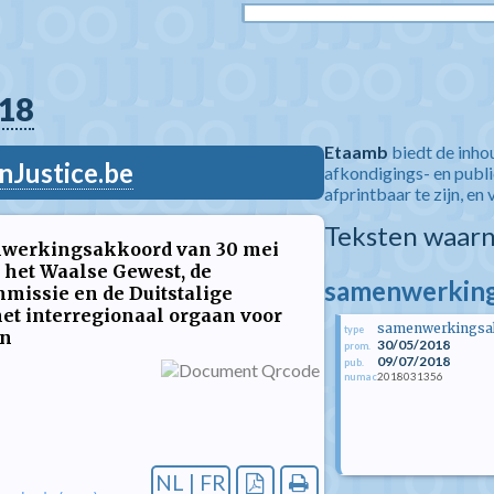
18
Etaamb
biedt de inho
nJustice.be
afkondigings- en publ
afprintbaar te zijn, en 
Teksten waarn
nwerkingsakkoord van 30 mei
het Waalse Gewest, de
samenwerking
ssie en de Duitstalige
et interregionaal orgaan voor
samenwerkingsa
type
en
30/05/2018
prom.
09/07/2018
pub.
2018031356
numac
NL | FR