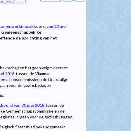
le_body(...)
samenwerkingsakkoord van 30 mei
e Gemeenschappelijke
ffende de oprichting van het
krachtigen hetgeen volgt: decreet
ei 2018
tussen de Vlaamse
enschapscommissieen de Duitstalige
aan voor de gezinsbijslagen
id.
koord van 30 mei 2018
tussen de
jke Gemeenschapscommissie en de
egionaal orgaan voor de gezinsbijslagen.
t Belgisch Staatsblad bekendgemaakt