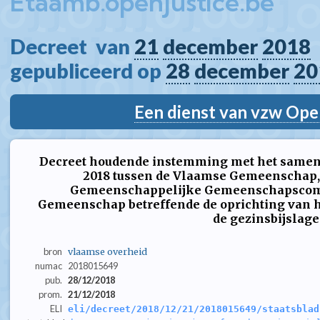
Etaamb.openjustice.be
Decreet  van 
21
december
2018
gepubliceerd op 
28
december
20
Een dienst van vzw Ope
Decreet houdende instemming met het same
2018 tussen de Vlaamse Gemeenschap, 
Gemeenschappelijke Gemeenschapscommi
Gemeenschap betreffende de oprichting van h
de gezinsbijslag
bron
vlaamse overheid
numac
2018015649
pub.
28/12/2018
prom.
21/12/2018
ELI
eli/decreet/2018/12/21/2018015649/staatsblad