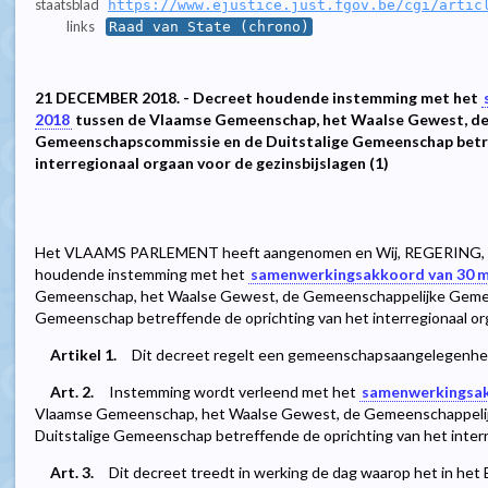
staatsblad
https://www.ejustice.just.fgov.be/cgi/artic
links
Raad van State (chrono)
21 DECEMBER 2018. - Decreet houdende instemming met het
2018
tussen de Vlaamse Gemeenschap, het Waalse Gewest, d
Gemeenschapscommissie en de Duitstalige Gemeenschap betre
interregionaal orgaan voor de gezinsbijslagen (1)
Het VLAAMS PARLEMENT heeft aangenomen en Wij, REGERING, be
houdende instemming met het
samenwerkingsakkoord van 30 m
Gemeenschap, het Waalse Gewest, de Gemeenschappelijke Geme
Gemeenschap betreffende de oprichting van het interregionaal org
Artikel 1.
Dit decreet regelt een gemeenschapsaangelegenhe
Art. 2.
Instemming wordt verleend met het
samenwerkingsak
Vlaamse Gemeenschap, het Waalse Gewest, de Gemeenschappeli
Duitstalige Gemeenschap betreffende de oprichting van het interr
Art. 3.
Dit decreet treedt in werking de dag waarop het in he