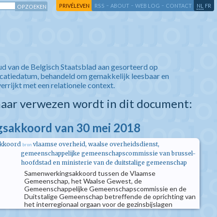
-
-
-
-
PRIVÉLEVEN
RSS
ABOUT
WEB LOG
CONTACT
NL
FR
ud van de Belgisch Staatsblad aan gesorteerd op
icatiedatum, behandeld om gemakkelijk leesbaar en
verrijkt met een relationele context.
aar verwezen wordt in dit document:
sakkoord van 30 mei 2018
kkoord
vlaamse overheid, waalse overheidsdienst,
bron
gemeenschappelijke gemeenschapscommissie van brussel-
hoofdstad en ministerie van de duitstalige gemeenschap
Samenwerkingsakkoord tussen de Vlaamse
Gemeenschap, het Waalse Gewest, de
Gemeenschappelijke Gemeenschapscommissie en de
Duitstalige Gemeenschap betreffende de oprichting van
het interregionaal orgaan voor de gezinsbijslagen