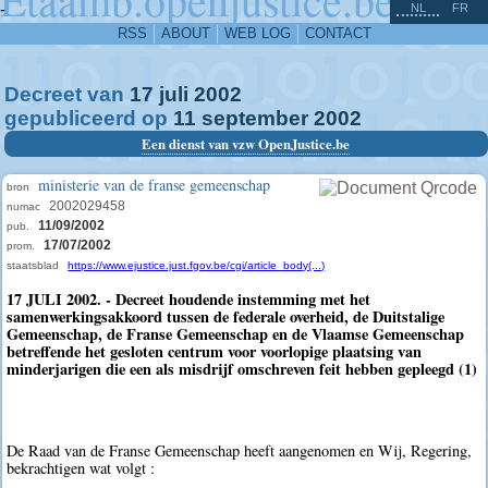
^
-
NL
FR
RSS
ABOUT
WEB LOG
CONTACT
Decreet van
17
juli
2002
gepubliceerd op
11
september
2002
Een dienst van vzw OpenJustice.be
ministerie van de franse gemeenschap
bron
2002029458
numac
11/09/2002
pub.
17/07/2002
prom.
staatsblad
https://www.ejustice.just.fgov.be/cgi/article_body(...)
17 JULI 2002. - Decreet houdende instemming met het
samenwerkingsakkoord tussen de federale overheid, de Duitstalige
Gemeenschap, de Franse Gemeenschap en de Vlaamse Gemeenschap
betreffende het gesloten centrum voor voorlopige plaatsing van
minderjarigen die een als misdrijf omschreven feit hebben gepleegd (1)
De Raad van de Franse Gemeenschap heeft aangenomen en Wij, Regering,
bekrachtigen wat volgt :