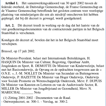
Artikel 1.
Het samenwerkingsakkoord van 30 april 2002 tussen de
federale overheid, de Duitstalige Gemeenschap, de Franse Gemeenschap en
de Vlaamse Gemeenschap betreffende het gesloten centrum voor voorlopige
plaatsing van minderjarigen die een als misdrijf omschreven feit hebben
gepleegd, dat bij dit decreet is gevoegd, wordt goedgekeurd.
Art. 2.
Dit decreet treedt in werking op de dag dat het laatste van de
vier goedkeuringsdocumenten van de contracterende partijen in het Belgisch
Staatsblad is verschenen.
Kondigen dit decreet af, bevelen dat het in het Belgisch Staatsblad moet
verschijnen.
Brussel, op 17 juli 2002.
De Minister-President, belast met Internationale Betrekkingen, H.
HASQUIN De Minister van Cultuur, Begroting, Openbaar Ambt,
Jeugdzaken en Sport, R. DEMOTTE De Minister van Kinderwelzijn, belast
met het Basisonderwijs, de Opvang en de opdrachten toegewezen aan de «
O.N.E. », J.-M. NOLLET De Minister van Secundair en Buitengewoon
Onderwijs, P. HAZETTE De Minister van Hoger Onderwijs, Onderwijs
voor Sociale Promotie en Wetenschappelijk Onderzoek, Mevr. F. DUPUIS
De Minister van Kunsten en Letteren en van de Audiovisuele Sector, R.
MILLER De Minister van Jeugdbijstand en Gezondheid, Mevr. N.
MARECHAL _______ Nota
(1) Zitting 2001-2002 : Documenten van de Raad.
- Ontwerpdecreet, nr. 300-1. - Verslag, nr. 300-2.