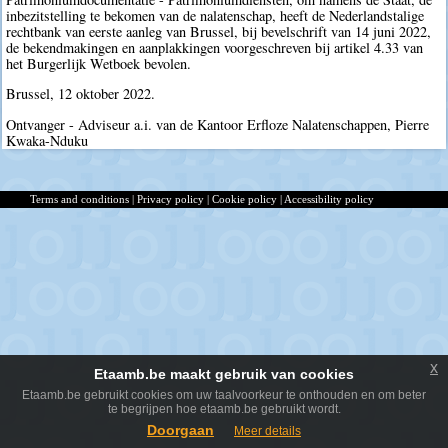
inbezitstelling te bekomen van de nalatenschap, heeft de Nederlandstalige
rechtbank van eerste aanleg van Brussel, bij bevelschrift van 14 juni 2022,
de bekendmakingen en aanplakkingen voorgeschreven bij artikel 4.33 van
het Burgerlijk Wetboek bevolen.
Brussel, 12 oktober 2022.
Ontvanger - Adviseur a.i. van de Kantoor Erfloze Nalatenschappen, Pierre
Kwaka-Nduku
Terms and conditions
|
Privacy policy
|
Cookie policy
|
Accessibility policy
x
Etaamb.be maakt gebruik van cookies
Etaamb.be gebruikt cookies om uw taalvoorkeur te onthouden en om beter
te begrijpen hoe etaamb.be gebruikt wordt.
Doorgaan
Meer details