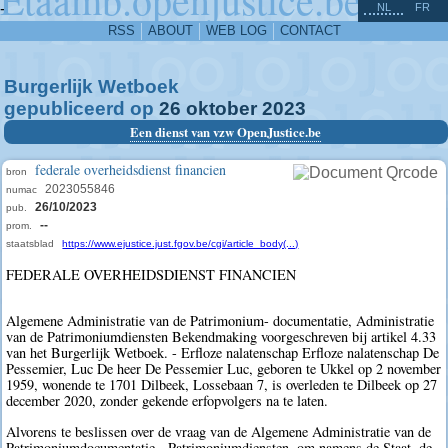
^
-
NL
FR
RSS
ABOUT
WEB LOG
CONTACT
Burgerlijk Wetboek
gepubliceerd op
26
oktober
2023
Een dienst van vzw OpenJustice.be
federale overheidsdienst financien
bron
2023055846
numac
26/10/2023
pub.
--
prom.
staatsblad
https://www.ejustice.just.fgov.be/cgi/article_body(...)
FEDERALE OVERHEIDSDIENST FINANCIEN
Algemene Administratie van de Patrimonium- documentatie, Administratie
van de Patrimoniumdiensten Bekendmaking voorgeschreven bij artikel 4.33
van het Burgerlijk Wetboek. - Erfloze nalatenschap Erfloze nalatenschap De
Pessemier, Luc De heer De Pessemier Luc, geboren te Ukkel op 2 november
1959, wonende te 1701 Dilbeek, Lossebaan 7, is overleden te Dilbeek op 27
december 2020, zonder gekende erfopvolgers na te laten.
Alvorens te beslissen over de vraag van de Algemene Administratie van de
Patrimoniumdocumentatie - Patrimoniumdiensten, om namens de Staat, de