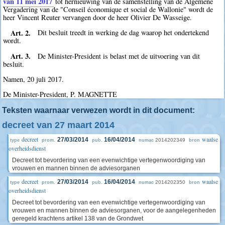
van 11 mei 2017
tot hernieuwing van de samenstelling van de Algemene
Vergadering van de "Conseil économique et social de Wallonie" wordt de
heer Vincent Reuter vervangen door de heer Olivier De Wasseige.
Art. 2.
Dit besluit treedt in werking de dag waarop het ondertekend
wordt.
Art. 3.
De Minister-President is belast met de uitvoering van dit
besluit.
Namen, 20 juli 2017.
De Minister-President, P. MAGNETTE
Teksten waarnaar verwezen wordt in dit document:
decreet van 27 maart 2014
decreet
waalse
27/03/2014
16/04/2014
2014202349
type
prom.
pub.
numac
bron
overheidsdienst
Decreet tot bevordering van een evenwichtige vertegenwoordiging van
vrouwen en mannen binnen de adviesorganen
decreet
waalse
27/03/2014
16/04/2014
2014202350
type
prom.
pub.
numac
bron
overheidsdienst
Decreet tot bevordering van een evenwichtige vertegenwoordiging van
vrouwen en mannen binnen de adviesorganen, voor de aangelegenheden
geregeld krachtens artikel 138 van de Grondwet