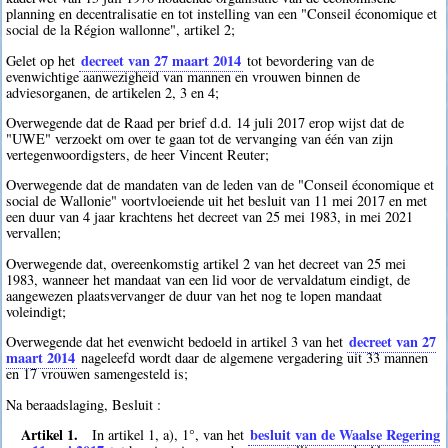
planning en decentralisatie en tot instelling van een "Conseil économique et
social de la Région wallonne", artikel 2;
decreet van 27 maart 2014
Gelet op het
tot bevordering van de
evenwichtige aanwezigheid van mannen en vrouwen binnen de
adviesorganen, de artikelen 2, 3 en 4;
Overwegende dat de Raad per brief d.d. 14 juli 2017 erop wijst dat de
"UWE" verzoekt om over te gaan tot de vervanging van één van zijn
vertegenwoordigsters, de heer Vincent Reuter;
Overwegende dat de mandaten van de leden van de "Conseil économique et
social de Wallonie" voortvloeiende uit het besluit van 11 mei 2017 en met
een duur van 4 jaar krachtens het decreet van 25 mei 1983, in mei 2021
vervallen;
Overwegende dat, overeenkomstig artikel 2 van het decreet van 25 mei
1983, wanneer het mandaat van een lid voor de vervaldatum eindigt, de
aangewezen plaatsvervanger de duur van het nog te lopen mandaat
voleindigt;
decreet van 27
Overwegende dat het evenwicht bedoeld in artikel 3 van het
maart 2014
nageleefd wordt daar de algemene vergadering uit 33 mannen
en 17 vrouwen samengesteld is;
Na beraadslaging, Besluit :
Artikel 1.
besluit van de Waalse Regering
In artikel 1, a), 1°, van het