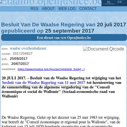
^
-
NL
FR
RSS
ABOUT
WEB LOG
CONTACT
Besluit Van De Waalse Regering van
20
juli
2017
gepubliceerd op
25
september
2017
Een dienst van vzw OpenJustice.be
waalse overheidsdienst
bron
2017204827
numac
25/09/2017
pub.
20/07/2017
prom.
staatsblad
https://www.ejustice.just.fgov.be/cgi/article_body(...)
20 JULI 2017. - Besluit van de Waalse Regering tot wijziging van het
besluit van de Waalse Regering van 11 mei 2017
tot hernieuwing van
de samenstelling van de algemene vergadering van de "Conseil
économique et social de Wallonie" (Sociaal-economische raad van
Wallonië)
De Waalse Regering, Gelet op het decreet van 25 mei 1983 tot wijziging,
wat betreft de "Conseil économique et régional pour la Wallonie", van de
kaderwet van 15 juli 1970 houdende organisatie van de economische